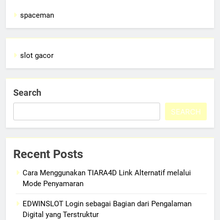
spaceman
slot gacor
Search
SEARCH
Recent Posts
Cara Menggunakan TIARA4D Link Alternatif melalui
Mode Penyamaran
EDWINSLOT Login sebagai Bagian dari Pengalaman
Digital yang Terstruktur