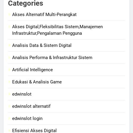
Categories
Akses Alternatif Multi-Perangkat
Akses Digital,Fleksibilitas Sistem,Manajemen
Infrastruktur,Pengalaman Pengguna
Analisis Data & Sistem Digital
Analisis Performa & Infrastruktur Sistem
Artificial Intelligence
Edukasi & Analisis Game
edwinslot
edwinslot alternatif
edwinslot login
Efisiensi Akses Digital