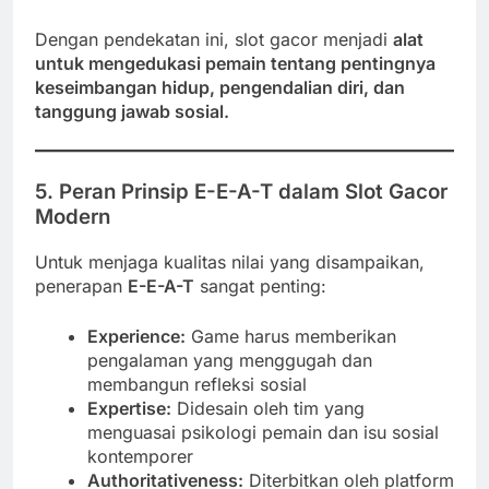
Dengan pendekatan ini, slot gacor menjadi
alat
untuk mengedukasi pemain tentang pentingnya
keseimbangan hidup, pengendalian diri, dan
tanggung jawab sosial.
5.
Peran Prinsip E-E-A-T dalam Slot Gacor
Modern
Untuk menjaga kualitas nilai yang disampaikan,
penerapan
E-E-A-T
sangat penting:
Experience:
Game harus memberikan
pengalaman yang menggugah dan
membangun refleksi sosial
Expertise:
Didesain oleh tim yang
menguasai psikologi pemain dan isu sosial
kontemporer
Authoritativeness:
Diterbitkan oleh platform