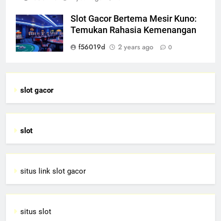
Slot Gacor Bertema Mesir Kuno:
Temukan Rahasia Kemenangan
f56019d
2 years ago
0
slot gacor
slot
situs link slot gacor
situs slot