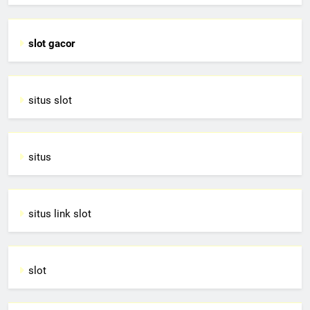
slot gacor
situs slot
situs
situs link slot
slot