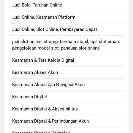
Judi Bola, Taruhan Online
Judi Online, Keamanan Platform
Judi Online, Slot Online, Pembayaran Cepat
judi slot online, strategi bermain stabil, tips slot aman,
pengelolaan modal slot, panduan slot online
Keamanan & Tata Kelola Digital
Keamanan Akses Akun
Keamanan Akses dan Navigasi Akun
Keamanan Digital
Keamanan Digital & Aksesibilitas
Keamanan Digital & Perlindungan Akun