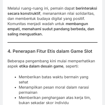
Melalui ruang-ruang ini, pemain dapat
berinteraksi
secara konstruktif
, menanamkan nilai solidaritas,
dan membentuk budaya digital yang positif.
Komunitas menjadi wadah untuk
membangun
empati, memahami sudut pandang berbeda, dan
saling menguatkan.
4.
Penerapan Fitur Etis dalam Game Slot
Beberapa pengembang kini mulai memperhatikan
aspek
etika dalam desain game
, seperti:
Memberikan batas waktu bermain yang
sehat
Menampilkan pesan moral dalam narasi
permainan
Memberikan penghargaan atas kerja tim,
bukan sekadar skor individu