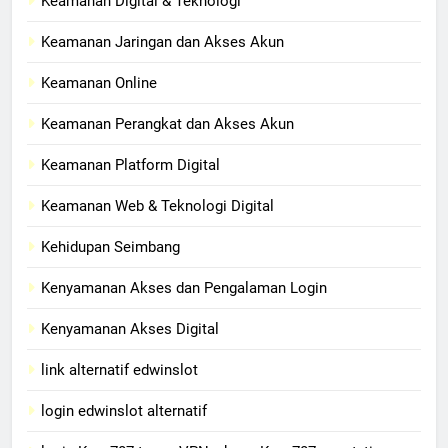
Keamanan Digital & Teknologi
Keamanan Jaringan dan Akses Akun
Keamanan Online
Keamanan Perangkat dan Akses Akun
Keamanan Platform Digital
Keamanan Web & Teknologi Digital
Kehidupan Seimbang
Kenyamanan Akses dan Pengalaman Login
Kenyamanan Akses Digital
link alternatif edwinslot
login edwinslot alternatif