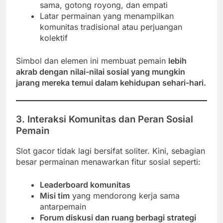
sama, gotong royong, dan empati
Latar permainan yang menampilkan
komunitas tradisional atau perjuangan
kolektif
Simbol dan elemen ini membuat pemain
lebih
akrab dengan nilai-nilai sosial yang mungkin
jarang mereka temui dalam kehidupan sehari-hari.
3.
Interaksi Komunitas dan Peran Sosial
Pemain
Slot gacor tidak lagi bersifat soliter. Kini, sebagian
besar permainan menawarkan fitur sosial seperti:
Leaderboard komunitas
Misi tim
yang mendorong kerja sama
antarpemain
Forum diskusi dan ruang berbagi strategi