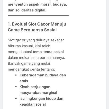
menyentuh aspek moral, budaya,
dan solidaritas digital
.
1.
Evolusi Slot Gacor Menuju
Game Bernuansa Sosial
Slot gacor yang dulunya sekadar
hiburan kasual, kini telah
mengadaptasi
tema-tema sosial
dalam mekanisme permainannya.
Banyak game yang mulai
mengangkat cerita tentang:
Keberagaman budaya dan
etnis
Kisah perjuangan
masyarakat marginal
Isu lingkungan hidup dan
keadilan sosial