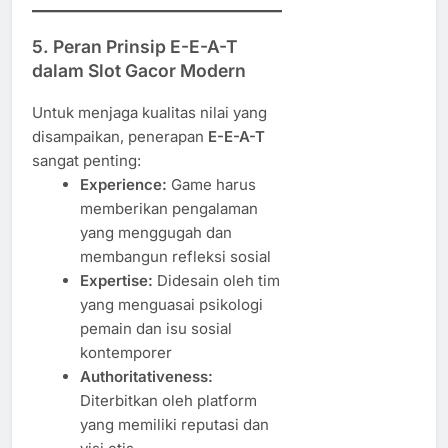
5.
Peran Prinsip E-E-A-T
dalam Slot Gacor Modern
Untuk menjaga kualitas nilai yang
disampaikan, penerapan
E-E-A-T
sangat penting:
Experience:
Game harus
memberikan pengalaman
yang menggugah dan
membangun refleksi sosial
Expertise:
Didesain oleh tim
yang menguasai psikologi
pemain dan isu sosial
kontemporer
Authoritativeness:
Diterbitkan oleh platform
yang memiliki reputasi dan