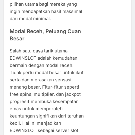
pilihan utama bagi mereka yang
ingin mendapatkan hasil maksimal
dari modal minimal.
Modal Receh, Peluang Cuan
Besar
Salah satu daya tarik utama
EDWINSLOT adalah kemudahan
bermain dengan modal receh.
Tidak perlu modal besar untuk ikut
serta dan merasakan sensasi
menang besar. Fitur-fitur seperti
free spins, multiplier, dan jackpot
progresif membuka kesempatan
emas untuk memperoleh
keuntungan signifikan dari taruhan
kecil. Hal ini menjadikan
EDWINSLOT sebagai server slot