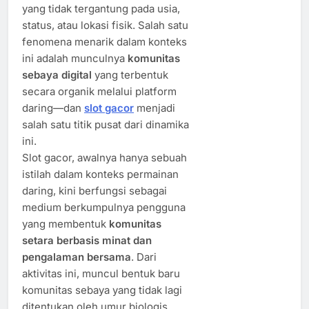
yang
tidak
tergantung
pada
usia,
status,
atau
lokasi
fisik.
Salah
satu
fenomena
menarik
dalam
konteks
ini
adalah
munculnya
komunitas
sebaya
digital
yang
terbentuk
secara
organik
melalui
platform
daring—
dan
slot
gacor
menjadi
salah
satu
titik
pusat
dari
dinamika
ini.
Slot
gacor,
awalnya
hanya
sebuah
istilah
dalam
konteks
permainan
daring,
kini
berfungsi
sebagai
medium
berkumpulnya
pengguna
yang
membentuk
komunitas
setara
berbasis
minat
dan
pengalaman
bersama
.
Dari
aktivitas
ini,
muncul
bentuk
baru
komunitas
sebaya
yang
tidak
lagi
ditentukan
oleh
umur
biologis,