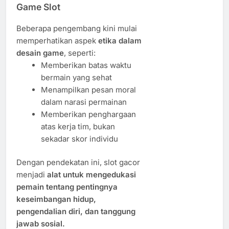
Game Slot
Beberapa pengembang kini mulai
memperhatikan aspek
etika dalam
desain game
, seperti:
Memberikan batas waktu
bermain yang sehat
Menampilkan pesan moral
dalam narasi permainan
Memberikan penghargaan
atas kerja tim, bukan
sekadar skor individu
Dengan pendekatan ini, slot gacor
menjadi
alat untuk mengedukasi
pemain tentang pentingnya
keseimbangan hidup,
pengendalian diri, dan tanggung
jawab sosial.