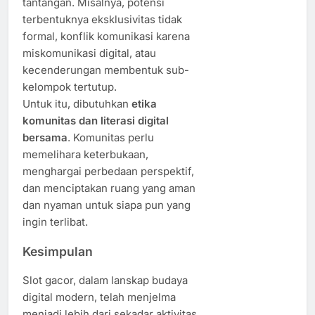
tantangan.
Misalnya,
potensi
terbentuknya
eksklusivitas
tidak
formal,
konflik
komunikasi
karena
miskomunikasi
digital,
atau
kecenderungan
membentuk
sub-
kelompok
tertutup.
Untuk
itu,
dibutuhkan
etika
komunitas
dan
literasi
digital
bersama
.
Komunitas
perlu
memelihara
keterbukaan,
menghargai
perbedaan
perspektif,
dan
menciptakan
ruang
yang
aman
dan
nyaman
untuk
siapa
pun
yang
ingin
terlibat.
Kesimpulan
Slot
gacor,
dalam
lanskap
budaya
digital
modern,
telah
menjelma
menjadi
lebih
dari
sekadar
aktivitas