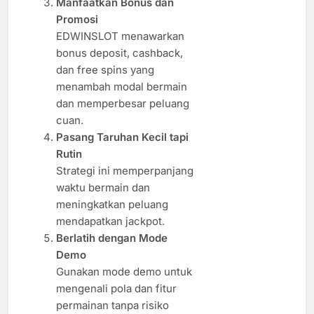
Manfaatkan Bonus dan
Promosi
EDWINSLOT menawarkan
bonus deposit, cashback,
dan free spins yang
menambah modal bermain
dan memperbesar peluang
cuan.
Pasang Taruhan Kecil tapi
Rutin
Strategi ini memperpanjang
waktu bermain dan
meningkatkan peluang
mendapatkan jackpot.
Berlatih dengan Mode
Demo
Gunakan mode demo untuk
mengenali pola dan fitur
permainan tanpa risiko