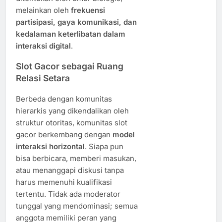
melainkan
oleh
frekuensi
partisipasi,
gaya
komunikasi,
dan
kedalaman
keterlibatan
dalam
interaksi
digital
.
Slot
Gacor
sebagai
Ruang
Relasi
Setara
Berbeda
dengan
komunitas
hierarkis
yang
dikendalikan
oleh
struktur
otoritas,
komunitas
slot
gacor
berkembang
dengan
model
interaksi
horizontal
.
Siapa
pun
bisa
berbicara,
memberi
masukan,
atau
menanggapi
diskusi
tanpa
harus
memenuhi
kualifikasi
tertentu.
Tidak
ada
moderator
tunggal
yang
mendominasi;
semua
anggota
memiliki
peran
yang