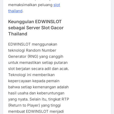
memaksimalkan peluang
slot
thailand
.
Keunggulan EDWINSLOT
sebagai Server Slot Gacor
Thailand
EDWINSLOT menggunakan
teknologi Random Number
Generator (RNG) yang canggih
untuk memastikan setiap putaran
slot berjalan secara adil dan acak.
Teknologi ini memberikan
kepercayaan kepada pemain
bahwa setiap kemenangan adalah
hasil usaha dan keberuntungan
yang nyata. Selain itu, tingkat RTP
(Return to Player) yang tinggi
membuat EDWINSLOT menjadi