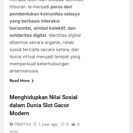
hiburan.
Ia
menjadi
poros
dari
pembentukan
komunitas
sebaya
yang
berbasis
interaksi
horizontal,
simbol
kolektif,
dan
solidaritas
digital.
Identitas
digital
dibentuk
secara
organik,
relasi
sosial
tercipta
secara
setara,
dan
dunia
virtual
menjadi
tempat
yang
memperkuat
keterhubungan
antarmanusia.
Read More
Menghidupkan Nilai Sosial
dalam Dunia Slot Gacor
Modern
f56019d
1 year ago
0
6
mins