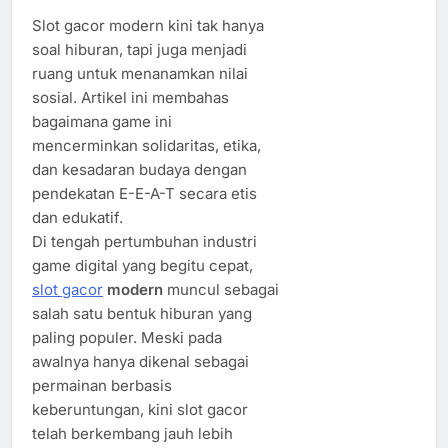
Slot gacor modern kini tak hanya
soal hiburan, tapi juga menjadi
ruang untuk menanamkan nilai
sosial. Artikel ini membahas
bagaimana game ini
mencerminkan solidaritas, etika,
dan kesadaran budaya dengan
pendekatan E-E-A-T secara etis
dan edukatif.
Di tengah pertumbuhan industri
game digital yang begitu cepat,
slot gacor
modern
muncul sebagai
salah satu bentuk hiburan yang
paling populer. Meski pada
awalnya hanya dikenal sebagai
permainan berbasis
keberuntungan, kini slot gacor
telah berkembang jauh lebih