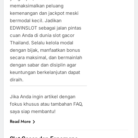
memaksimalkan peluang
kemenangan dan jackpot meski
bermodal kecil. Jadikan
EDWINSLOT sebagai jalan pintas
cuan Anda di dunia slot gacor
Thailand. Selalu kelola modal
dengan bijak, manfaatkan bonus
secara maksimal, dan bermainlah
dengan sabar dan disiplin agar
keuntungan berkelanjutan dapat
diraih.
Jika Anda ingin artikel dengan
fokus khusus atau tambahan FAQ,
saya siap membantu!
Read More