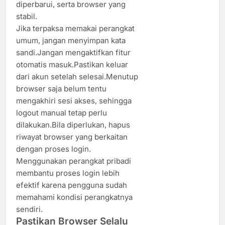
diperbarui, serta browser yang
stabil.
Jika terpaksa memakai perangkat
umum, jangan menyimpan kata
sandi.Jangan mengaktifkan fitur
otomatis masuk.Pastikan keluar
dari akun setelah selesai.Menutup
browser saja belum tentu
mengakhiri sesi akses, sehingga
logout manual tetap perlu
dilakukan.Bila diperlukan, hapus
riwayat browser yang berkaitan
dengan proses login.
Menggunakan perangkat pribadi
membantu proses login lebih
efektif karena pengguna sudah
memahami kondisi perangkatnya
sendiri.
Pastikan Browser Selalu