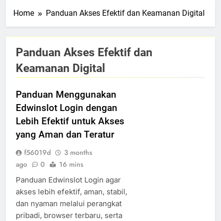
Home
Panduan Akses Efektif dan Keamanan Digital
Panduan Akses Efektif dan
Keamanan Digital
Panduan Menggunakan
Edwinslot Login dengan
Lebih Efektif untuk Akses
yang Aman dan Teratur
f56019d
3 months
ago
0
16 mins
Panduan Edwinslot Login agar
akses lebih efektif, aman, stabil,
dan nyaman melalui perangkat
pribadi, browser terbaru, serta