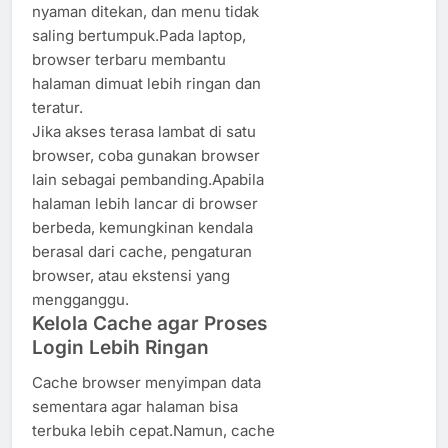
nyaman ditekan, dan menu tidak
saling bertumpuk.Pada laptop,
browser terbaru membantu
halaman dimuat lebih ringan dan
teratur.
Jika akses terasa lambat di satu
browser, coba gunakan browser
lain sebagai pembanding.Apabila
halaman lebih lancar di browser
berbeda, kemungkinan kendala
berasal dari cache, pengaturan
browser, atau ekstensi yang
mengganggu.
Kelola Cache agar Proses
Login Lebih Ringan
Cache browser menyimpan data
sementara agar halaman bisa
terbuka lebih cepat.Namun, cache