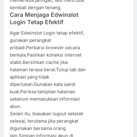
memeriksa jaringan, lalu mencoba
kembali dengan tenang.
Cara Menjaga Edwinslot
Login Tetap Efektif
Agar Edwinslot Login tetap efektif,
gunakan perangkat
pribadi.Perbarui browser secara
berkala.Pastikan koneksi internet
stabil.Bersihkan cache jika
halaman terasa berat.Tutup tab dan
aplikasi yang tidak
diperlukan.Gunakan kata sandi
kuat.Periksa tampilan halaman
sebelum memasukkan informasi
akun.
Selain itu, biasakan logout setelah
selesai, terutama jika perangkat
digunakan bersama orang
lain.Simpan informasi akun di