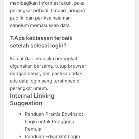
membagikan informasi akun, pakai
perangkat pribadi, hindari jaringan
publik, dan periksa halaman
sebelum memasukkan data.
7.Apa kebiasaan terbaik
setelah selesai login?
Keluar dari akun jika perangkat
digunakan bersama, tutup browser
dengan benar, dan pastikan tidak
ada data login yang tersimpan di
perangkat umum.
Internal Linking
Suggestion
Panduan Praktis Edwinslot
Login untuk Pengguna
Pemula
Panduan Edwinslot Login