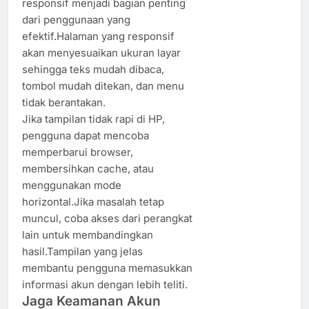
responsif menjadi bagian penting
dari penggunaan yang
efektif.Halaman yang responsif
akan menyesuaikan ukuran layar
sehingga teks mudah dibaca,
tombol mudah ditekan, dan menu
tidak berantakan.
Jika tampilan tidak rapi di HP,
pengguna dapat mencoba
memperbarui browser,
membersihkan cache, atau
menggunakan mode
horizontal.Jika masalah tetap
muncul, coba akses dari perangkat
lain untuk membandingkan
hasil.Tampilan yang jelas
membantu pengguna memasukkan
informasi akun dengan lebih teliti.
Jaga Keamanan Akun