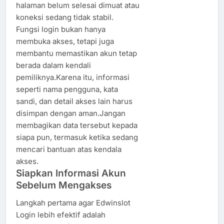
halaman belum selesai dimuat atau
koneksi sedang tidak stabil.
Fungsi login bukan hanya
membuka akses, tetapi juga
membantu memastikan akun tetap
berada dalam kendali
pemiliknya.Karena itu, informasi
seperti nama pengguna, kata
sandi, dan detail akses lain harus
disimpan dengan aman.Jangan
membagikan data tersebut kepada
siapa pun, termasuk ketika sedang
mencari bantuan atas kendala
akses.
Siapkan Informasi Akun
Sebelum Mengakses
Langkah pertama agar Edwinslot
Login lebih efektif adalah