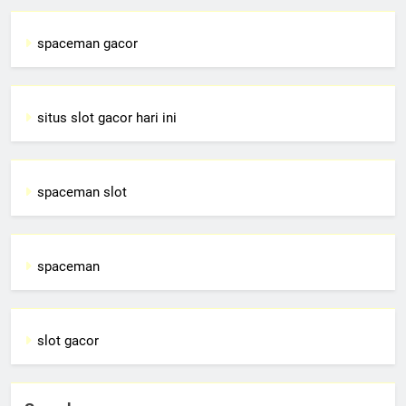
spaceman gacor
situs slot gacor hari ini
spaceman slot
spaceman
slot gacor