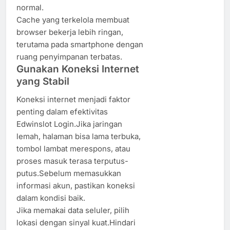
normal.
Cache yang terkelola membuat
browser bekerja lebih ringan,
terutama pada smartphone dengan
ruang penyimpanan terbatas.
Gunakan Koneksi Internet
yang Stabil
Koneksi internet menjadi faktor
penting dalam efektivitas
Edwinslot Login.Jika jaringan
lemah, halaman bisa lama terbuka,
tombol lambat merespons, atau
proses masuk terasa terputus-
putus.Sebelum memasukkan
informasi akun, pastikan koneksi
dalam kondisi baik.
Jika memakai data seluler, pilih
lokasi dengan sinyal kuat.Hindari