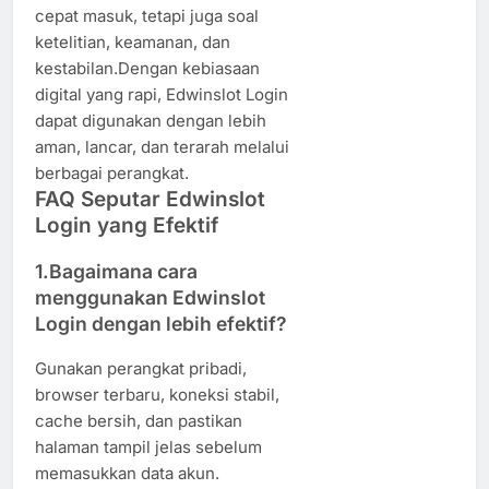
cepat masuk, tetapi juga soal
ketelitian, keamanan, dan
kestabilan.Dengan kebiasaan
digital yang rapi, Edwinslot Login
dapat digunakan dengan lebih
aman, lancar, dan terarah melalui
berbagai perangkat.
FAQ Seputar Edwinslot
Login yang Efektif
1.Bagaimana cara
menggunakan Edwinslot
Login dengan lebih efektif?
Gunakan perangkat pribadi,
browser terbaru, koneksi stabil,
cache bersih, dan pastikan
halaman tampil jelas sebelum
memasukkan data akun.