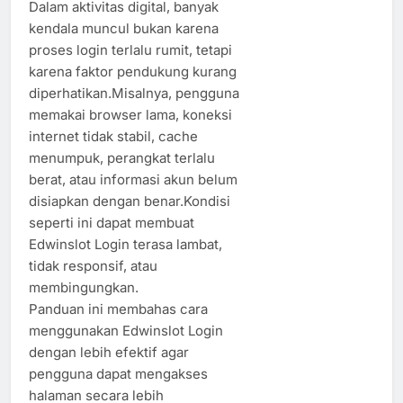
Dalam aktivitas digital, banyak
kendala muncul bukan karena
proses login terlalu rumit, tetapi
karena faktor pendukung kurang
diperhatikan.Misalnya, pengguna
memakai browser lama, koneksi
internet tidak stabil, cache
menumpuk, perangkat terlalu
berat, atau informasi akun belum
disiapkan dengan benar.Kondisi
seperti ini dapat membuat
Edwinslot Login terasa lambat,
tidak responsif, atau
membingungkan.
Panduan ini membahas cara
menggunakan Edwinslot Login
dengan lebih efektif agar
pengguna dapat mengakses
halaman secara lebih