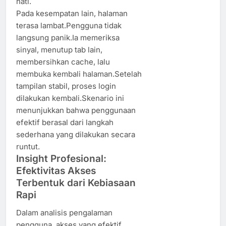
hati.
Pada kesempatan lain, halaman
terasa lambat.Pengguna tidak
langsung panik.Ia memeriksa
sinyal, menutup tab lain,
membersihkan cache, lalu
membuka kembali halaman.Setelah
tampilan stabil, proses login
dilakukan kembali.Skenario ini
menunjukkan bahwa penggunaan
efektif berasal dari langkah
sederhana yang dilakukan secara
runtut.
Insight Profesional:
Efektivitas Akses
Terbentuk dari Kebiasaan
Rapi
Dalam analisis pengalaman
pengguna, akses yang efektif