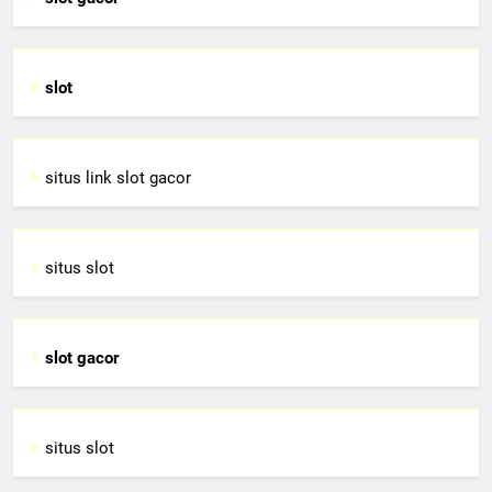
slot
situs link slot gacor
situs slot
slot gacor
situs slot