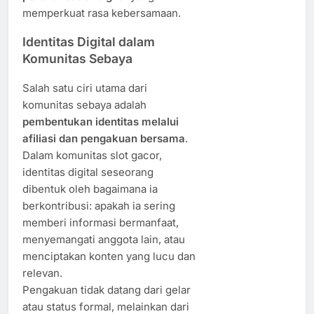
memperkuat
rasa
kebersamaan.
Identitas
Digital
dalam
Komunitas
Sebaya
Salah
satu
ciri
utama
dari
komunitas
sebaya
adalah
pembentukan
identitas
melalui
afiliasi
dan
pengakuan
bersama
.
Dalam
komunitas
slot
gacor,
identitas
digital
seseorang
dibentuk
oleh
bagaimana
ia
berkontribusi:
apakah
ia
sering
memberi
informasi
bermanfaat,
menyemangati
anggota
lain,
atau
menciptakan
konten
yang
lucu
dan
relevan.
Pengakuan
tidak
datang
dari
gelar
atau
status
formal,
melainkan
dari