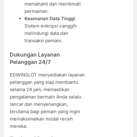
memahami dan menikmati
permainan.
Keamanan Data Tinggi
Sistem enkripsi canggih
melindungi data dan
transaksi pemain.
Dukungan Layanan
Pelanggan 24/7
EDWINSLOT menyediakan layanan
pelanggan yang siap membantu
selama 24 jam, memastikan
pengalaman bermain Anda selalu
lancar dan menyenangkan,
terutama bagi pemain yang ingin
memaksimalkan modal receh
mereka.