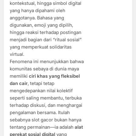
kontekstual,
hingga
simbol
digital
yang
hanya
dipahami
oleh
anggotanya.
Bahasa
yang
digunakan,
emoji
yang
dipilih,
hingga
reaksi
terhadap
postingan
menjadi
bagian
dari “
ritual
sosial”
yang
memperkuat
solidaritas
virtual.
Fenomena
ini
menunjukkan
bahwa
komunitas
sebaya
di
dunia
maya
memiliki
ciri
khas
yang
fleksibel
dan
cair
,
tetapi
tetap
mengedepankan
nilai
kolektif
seperti
saling
membantu,
terbuka
terhadap
diskusi,
dan
menghargai
pengalaman
bersama.
Itulah
sebabnya
slot
gacor
bukan
hanya
tentang
permainan—
ia
adalah
alat
perekat
sosial
digital
yang