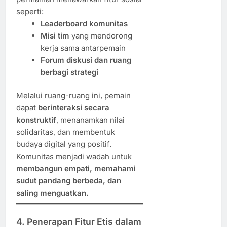
seperti:
Leaderboard komunitas
Misi tim
yang mendorong
kerja sama antarpemain
Forum diskusi dan ruang
berbagi strategi
Melalui ruang-ruang ini, pemain
dapat
berinteraksi secara
konstruktif
, menanamkan nilai
solidaritas, dan membentuk
budaya digital yang positif.
Komunitas menjadi wadah untuk
membangun empati, memahami
sudut pandang berbeda, dan
saling menguatkan.
4.
Penerapan Fitur Etis dalam