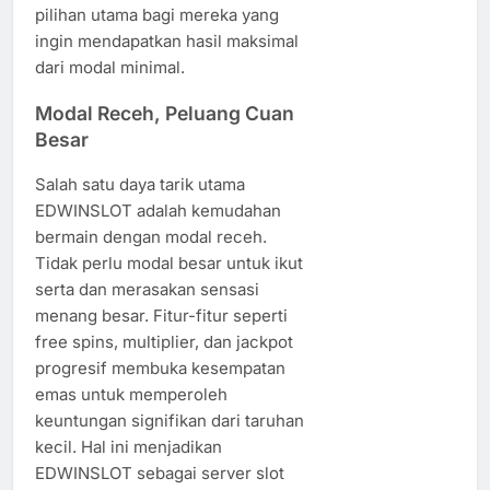
pilihan utama bagi mereka yang
ingin mendapatkan hasil maksimal
dari modal minimal.
Modal Receh, Peluang Cuan
Besar
Salah satu daya tarik utama
EDWINSLOT adalah kemudahan
bermain dengan modal receh.
Tidak perlu modal besar untuk ikut
serta dan merasakan sensasi
menang besar. Fitur-fitur seperti
free spins, multiplier, dan jackpot
progresif membuka kesempatan
emas untuk memperoleh
keuntungan signifikan dari taruhan
kecil. Hal ini menjadikan
EDWINSLOT sebagai server slot