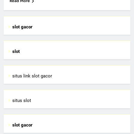
Read More
slot gacor
slot
situs link slot gacor
situs slot
slot gacor