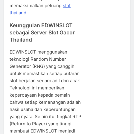
memaksimalkan peluang
slot
thailand
.
Keunggulan EDWINSLOT
sebagai Server Slot Gacor
Thailand
EDWINSLOT menggunakan
teknologi Random Number
Generator (RNG) yang canggih
untuk memastikan setiap putaran
slot berjalan secara adil dan acak.
Teknologi ini memberikan
kepercayaan kepada pemain
bahwa setiap kemenangan adalah
hasil usaha dan keberuntungan
yang nyata. Selain itu, tingkat RTP
(Return to Player) yang tinggi
membuat EDWINSLOT menjadi