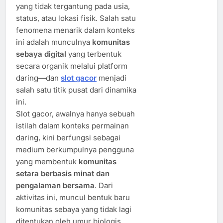
yang
tidak
tergantung
pada
usia,
status,
atau
lokasi
fisik.
Salah
satu
fenomena
menarik
dalam
konteks
ini
adalah
munculnya
komunitas
sebaya
digital
yang
terbentuk
secara
organik
melalui
platform
daring—
dan
slot
gacor
menjadi
salah
satu
titik
pusat
dari
dinamika
ini.
Slot
gacor,
awalnya
hanya
sebuah
istilah
dalam
konteks
permainan
daring,
kini
berfungsi
sebagai
medium
berkumpulnya
pengguna
yang
membentuk
komunitas
setara
berbasis
minat
dan
pengalaman
bersama
.
Dari
aktivitas
ini,
muncul
bentuk
baru
komunitas
sebaya
yang
tidak
lagi
ditentukan
oleh
umur
biologis,