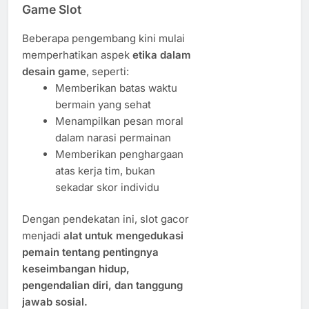
Game Slot
Beberapa pengembang kini mulai
memperhatikan aspek
etika dalam
desain game
, seperti:
Memberikan batas waktu
bermain yang sehat
Menampilkan pesan moral
dalam narasi permainan
Memberikan penghargaan
atas kerja tim, bukan
sekadar skor individu
Dengan pendekatan ini, slot gacor
menjadi
alat untuk mengedukasi
pemain tentang pentingnya
keseimbangan hidup,
pengendalian diri, dan tanggung
jawab sosial.