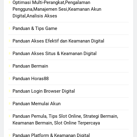
Optimasi Multi-Perangkat,Pengalaman
Pengguna,Manajemen Sesi,Keamanan Akun
Digital,Analisis Akses
Panduan & Tips Game
Panduan Akses Efektif dan Keamanan Digital
Panduan Akses Situs & Keamanan Digital
Panduan Bermain
Panduan Horas88
Panduan Login Browser Digital
Panduan Memulai Akun
Panduan Pemula, Tips Slot Online, Strategi Bermain,
Keamanan Bermain, Slot Online Terpercaya
Panduan Platform & Keamanan Digital