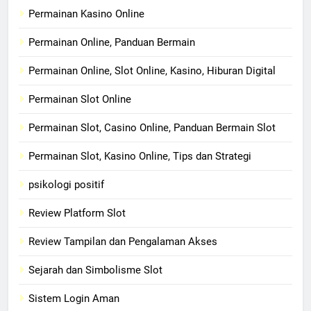
Permainan Kasino Online
Permainan Online, Panduan Bermain
Permainan Online, Slot Online, Kasino, Hiburan Digital
Permainan Slot Online
Permainan Slot, Casino Online, Panduan Bermain Slot
Permainan Slot, Kasino Online, Tips dan Strategi
psikologi positif
Review Platform Slot
Review Tampilan dan Pengalaman Akses
Sejarah dan Simbolisme Slot
Sistem Login Aman