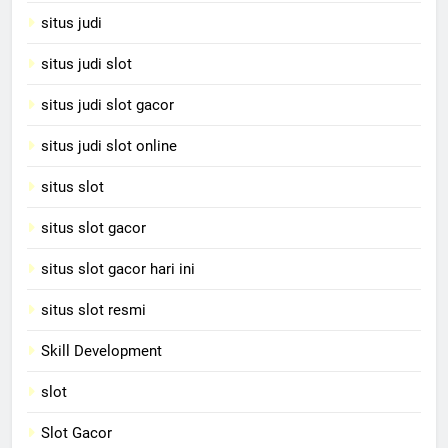
situs judi
situs judi slot
situs judi slot gacor
situs judi slot online
situs slot
situs slot gacor
situs slot gacor hari ini
situs slot resmi
Skill Development
slot
Slot Gacor