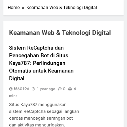
Home
Keamanan Web & Teknologi Digital
Keamanan Web & Teknologi Digital
Sistem ReCaptcha dan
Pencegahan Bot di Situs
Kaya787: Perlindungan
Otomatis untuk Keamanan
Digital
f56019d
1 year ago
0
6
mins
Situs Kaya787 menggunakan
sistem ReCaptcha sebagai langkah
cerdas mencegah serangan bot
dan aktivitas mencurigakan.