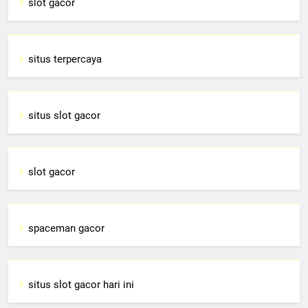
slot gacor
situs terpercaya
situs slot gacor
slot gacor
spaceman gacor
situs slot gacor hari ini