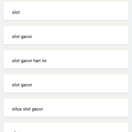
slot
slot gacor
slot gacor hari ini
slot gacor
situs slot gacor