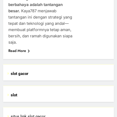
berbahaya adalah tantangan
besar.
Kaya787 menjawab
tantangan ini dengan strategi yang
tepat dan teknologi yang andal—
membuat platformnya tetap aman,
bersih, dan ramah digunakan siapa
saja.
Read More
slot gacor
slot
situs link slot gacor