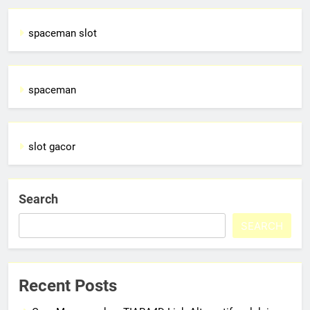
spaceman slot
spaceman
slot gacor
Search
SEARCH
Recent Posts