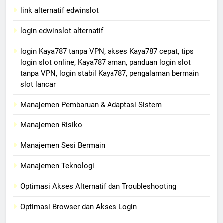
link alternatif edwinslot
login edwinslot alternatif
login Kaya787 tanpa VPN, akses Kaya787 cepat, tips
login slot online, Kaya787 aman, panduan login slot
tanpa VPN, login stabil Kaya787, pengalaman bermain
slot lancar
Manajemen Pembaruan & Adaptasi Sistem
Manajemen Risiko
Manajemen Sesi Bermain
Manajemen Teknologi
Optimasi Akses Alternatif dan Troubleshooting
Optimasi Browser dan Akses Login