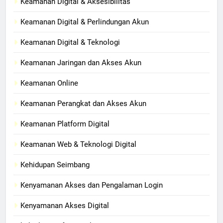
Keamanan Digital & Aksesibilitas
Keamanan Digital & Perlindungan Akun
Keamanan Digital & Teknologi
Keamanan Jaringan dan Akses Akun
Keamanan Online
Keamanan Perangkat dan Akses Akun
Keamanan Platform Digital
Keamanan Web & Teknologi Digital
Kehidupan Seimbang
Kenyamanan Akses dan Pengalaman Login
Kenyamanan Akses Digital