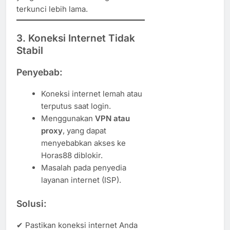
terkunci lebih lama.
3. Koneksi Internet Tidak
Stabil
Penyebab:
Koneksi internet lemah atau
terputus saat login.
Menggunakan
VPN atau
proxy
, yang dapat
menyebabkan akses ke
Horas88 diblokir.
Masalah pada penyedia
layanan internet (ISP).
Solusi:
✔ Pastikan koneksi internet Anda