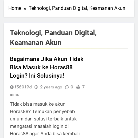
Home
Teknologi, Panduan Digital, Keamanan Akun
Teknologi, Panduan Digital,
Keamanan Akun
Bagaimana Jika Akun Tidak
Bisa Masuk ke Horas88
Login? Ini Solusinya!
f56019d
2 years ago
0
7
mins
Tidak bisa masuk ke akun
Horas88? Temukan penyebab
umum dan solusi terbaik untuk
mengatasi masalah login di
Horas88 agar Anda bisa kembali