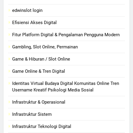
edwinslot login
Efisiensi Akses Digital
Fitur Platform Digital & Pengalaman Pengguna Modern
Gambling, Slot Online, Permainan
Game & Hiburan / Slot Online
Game Online & Tren Digital
Identitas Virtual Budaya Digital Komunitas Online Tren
Username Kreatif Psikologi Media Sosial
Infrastruktur & Operasional
Infrastruktur Sistem
Infrastruktur Teknologi Digital