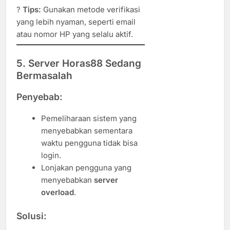
?
Tips:
Gunakan metode verifikasi
yang lebih nyaman, seperti email
atau nomor HP yang selalu aktif.
5. Server Horas88 Sedang
Bermasalah
Penyebab:
Pemeliharaan sistem yang
menyebabkan sementara
waktu pengguna tidak bisa
login.
Lonjakan pengguna yang
menyebabkan
server
overload
.
Solusi: