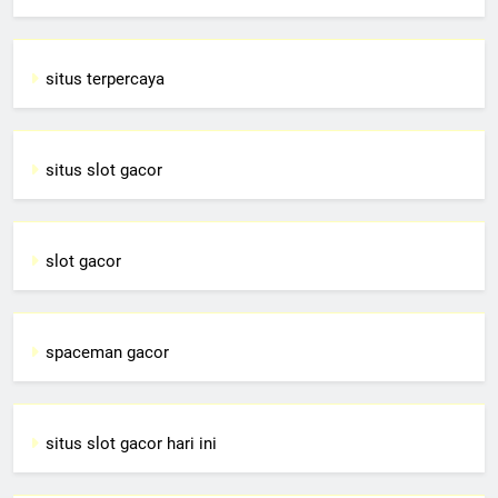
situs terpercaya
situs slot gacor
slot gacor
spaceman gacor
situs slot gacor hari ini