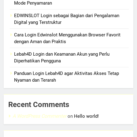
Mode Penyamaran
EDWINSLOT Login sebagai Bagian dari Pengalaman
Digital yang Terstruktur
Cara Login Edwinslot Menggunakan Browser Favorit
dengan Aman dan Praktis
Lebah4D Login dan Keamanan Akun yang Perlu
Diperhatikan Pengguna
Panduan Login Lebah4D agar Aktivitas Akses Tetap
Nyaman dan Terarah
Recent Comments
A WordPress Commenter
on
Hello world!