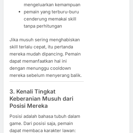
mengeluarkan kemampuan
pemain yang terburu-buru
cenderung memakai skill
tanpa perhitungan
Jika musuh sering menghabiskan
skill terlalu cepat, itu pertanda
mereka mudah dipancing. Pemain
dapat memanfaatkan hal ini
dengan menunggu cooldown
mereka sebelum menyerang balik.
3. Kenali Tingkat
Keberanian Musuh dari
Posisi Mereka
Posisi adalah bahasa tubuh dalam
game. Dari posisi saja, pemain
dapat membaca karakter lawan: