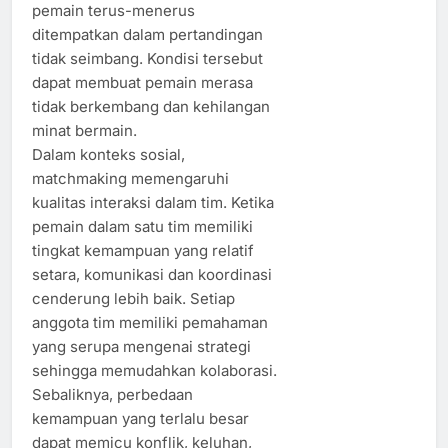
pemain terus-menerus
ditempatkan dalam pertandingan
tidak seimbang. Kondisi tersebut
dapat membuat pemain merasa
tidak berkembang dan kehilangan
minat bermain.
Dalam konteks sosial,
matchmaking memengaruhi
kualitas interaksi dalam tim. Ketika
pemain dalam satu tim memiliki
tingkat kemampuan yang relatif
setara, komunikasi dan koordinasi
cenderung lebih baik. Setiap
anggota tim memiliki pemahaman
yang serupa mengenai strategi
sehingga memudahkan kolaborasi.
Sebaliknya, perbedaan
kemampuan yang terlalu besar
dapat memicu konflik, keluhan,