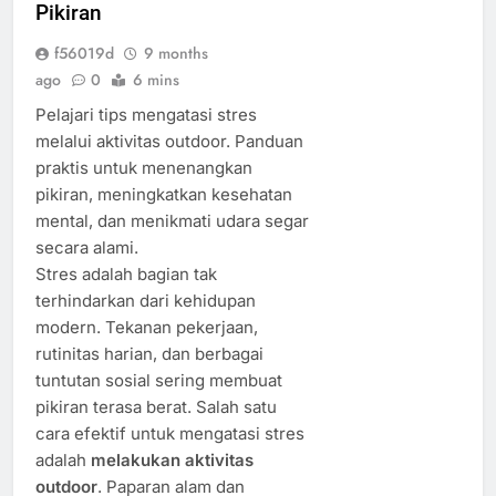
Pikiran
f56019d
9 months
ago
0
6 mins
Pelajari tips mengatasi stres
melalui aktivitas outdoor. Panduan
praktis untuk menenangkan
pikiran, meningkatkan kesehatan
mental, dan menikmati udara segar
secara alami.
Stres adalah bagian tak
terhindarkan dari kehidupan
modern. Tekanan pekerjaan,
rutinitas harian, dan berbagai
tuntutan sosial sering membuat
pikiran terasa berat. Salah satu
cara efektif untuk mengatasi stres
adalah
melakukan aktivitas
outdoor
. Paparan alam dan