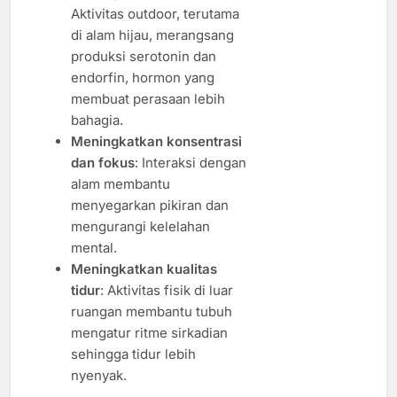
Aktivitas outdoor, terutama
di alam hijau, merangsang
produksi serotonin dan
endorfin, hormon yang
membuat perasaan lebih
bahagia.
Meningkatkan konsentrasi
dan fokus
: Interaksi dengan
alam membantu
menyegarkan pikiran dan
mengurangi kelelahan
mental.
Meningkatkan kualitas
tidur
: Aktivitas fisik di luar
ruangan membantu tubuh
mengatur ritme sirkadian
sehingga tidur lebih
nyenyak.