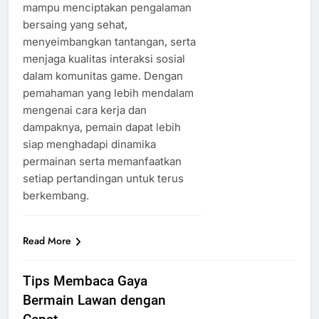
mampu menciptakan pengalaman
bersaing yang sehat,
menyeimbangkan tantangan, serta
menjaga kualitas interaksi sosial
dalam komunitas game. Dengan
pemahaman yang lebih mendalam
mengenai cara kerja dan
dampaknya, pemain dapat lebih
siap menghadapi dinamika
permainan serta memanfaatkan
setiap pertandingan untuk terus
berkembang.
Read More
Tips Membaca Gaya
Bermain Lawan dengan