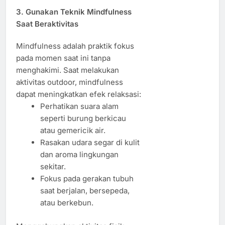
3. Gunakan Teknik Mindfulness
Saat Beraktivitas
Mindfulness adalah praktik fokus
pada momen saat ini tanpa
menghakimi. Saat melakukan
aktivitas outdoor, mindfulness
dapat meningkatkan efek relaksasi:
Perhatikan suara alam
seperti burung berkicau
atau gemericik air.
Rasakan udara segar di kulit
dan aroma lingkungan
sekitar.
Fokus pada gerakan tubuh
saat berjalan, bersepeda,
atau berkebun.