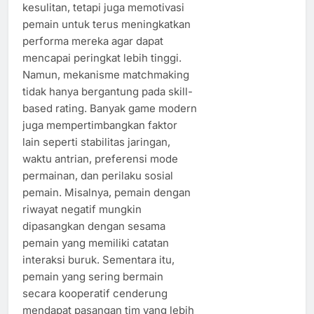
kesulitan, tetapi juga memotivasi
pemain untuk terus meningkatkan
performa mereka agar dapat
mencapai peringkat lebih tinggi.
Namun, mekanisme matchmaking
tidak hanya bergantung pada skill-
based rating. Banyak game modern
juga mempertimbangkan faktor
lain seperti stabilitas jaringan,
waktu antrian, preferensi mode
permainan, dan perilaku sosial
pemain. Misalnya, pemain dengan
riwayat negatif mungkin
dipasangkan dengan sesama
pemain yang memiliki catatan
interaksi buruk. Sementara itu,
pemain yang sering bermain
secara kooperatif cenderung
mendapat pasangan tim yang lebih