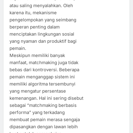
atau saling menyalahkan. Oleh
karena itu, mekanisme
pengelompokan yang seimbang
berperan penting dalam
menciptakan lingkungan sosial
yang nyaman dan produktif bagi
pemain.
Meskipun memiliki banyak
manfaat, matchmaking juga tidak
bebas dari kontroversi. Beberapa
pemain menganggap sistem ini
memiliki algoritma tersembunyi
yang mengatur persentase
kemenangan. Hal ini sering disebut
sebagai “matchmaking berbasis
performa” yang terkadang
membuat pemain merasa sengaja
dipasangkan dengan lawan lebih