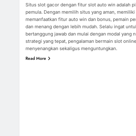
Situs slot gacor dengan fitur slot auto win adalah p
pemula. Dengan memilih situs yang aman, memiliki 
memanfaatkan fitur auto win dan bonus, pemain pe
dan menang dengan lebih mudah. Selalu ingat untu
bertanggung jawab dan mulai dengan modal yang 
strategi yang tepat, pengalaman bermain slot onlin
menyenangkan sekaligus menguntungkan.
Read More