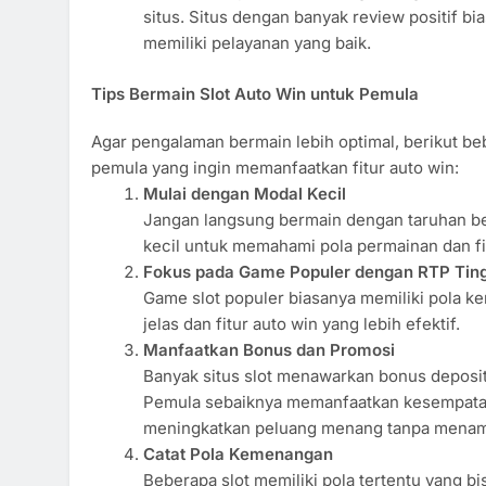
situs. Situs dengan banyak review positif bi
memiliki pelayanan yang baik.
Tips Bermain Slot Auto Win untuk Pemula
Agar pengalaman bermain lebih optimal, berikut be
pemula yang ingin memanfaatkan fitur auto win:
Mulai dengan Modal Kecil
Jangan langsung bermain dengan taruhan b
kecil untuk memahami pola permainan dan fit
Fokus pada Game Populer dengan RTP Ting
Game slot populer biasanya memiliki pola k
jelas dan fitur auto win yang lebih efektif.
Manfaatkan Bonus dan Promosi
Banyak situs slot menawarkan bonus deposit 
Pemula sebaiknya memanfaatkan kesempatan
meningkatkan peluang menang tanpa menamb
Catat Pola Kemenangan
Beberapa slot memiliki pola tertentu yang bi