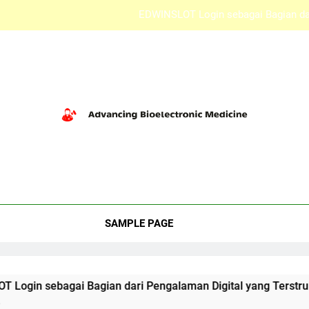
EDWINSLOT Login sebagai Bagian dar
Cara Login Edwinslot Menggunakan Bro
Lebah4D Login dan Keamanan Ak
Cara Menggunakan TIARA4D Link
EDWINSLOT Login sebagai Bagian dar
Cara Login Edwinslot Menggunakan Bro
ancing Bioelectronic 
ngembangan Dan Inovasi Dalam Bidang Bioelektronika Dengan 
Lebah4D Login dan Keamanan Ak
SAMPLE PAGE
gai Bagian dari Pengalaman Digital yang Terstruktur
C
2