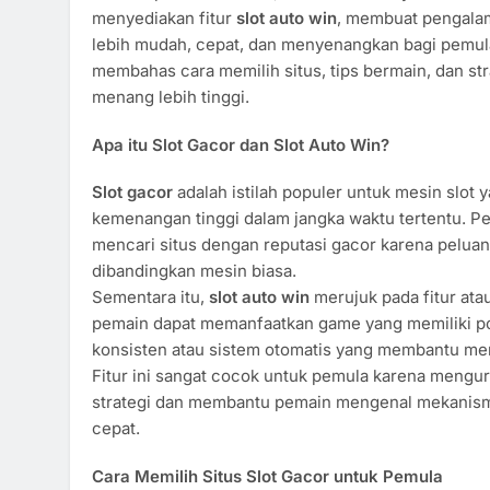
menyediakan fitur
slot auto win
, membuat pengala
lebih mudah, cepat, dan menyenangkan bagi pemula.
membahas cara memilih situs, tips bermain, dan str
menang lebih tinggi.
Apa itu Slot Gacor dan Slot Auto Win?
Slot gacor
adalah istilah populer untuk mesin slot y
kemenangan tinggi dalam jangka waktu tertentu. P
mencari situs dengan reputasi gacor karena pelua
dibandingkan mesin biasa.
Sementara itu,
slot auto win
merujuk pada fitur atau
pemain dapat memanfaatkan game yang memiliki p
konsisten atau sistem otomatis yang membantu 
Fitur ini sangat cocok untuk pemula karena mengura
strategi dan membantu pemain mengenal mekanism
cepat.
Cara Memilih Situs Slot Gacor untuk Pemula