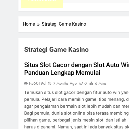
Home
Strategi Game Kasino
Strategi Game Kasino
Situs Slot Gacor dengan Slot Auto W
Panduan Lengkap Memulai
F56019d
7 Months Ago
0
6 Mins
Temukan situs slot gacor dengan fitur auto win ya
pemula. Pelajari cara memilih game, tips menang, d
agar pengalaman bermain slot lebih mudah dan m
Bagi pemula, dunia slot online bisa terasa membin
pilihan game, berbagai jenis mesin slot, dan istilah-
harus dipahami. Namun, saat ini ada banyak situs s