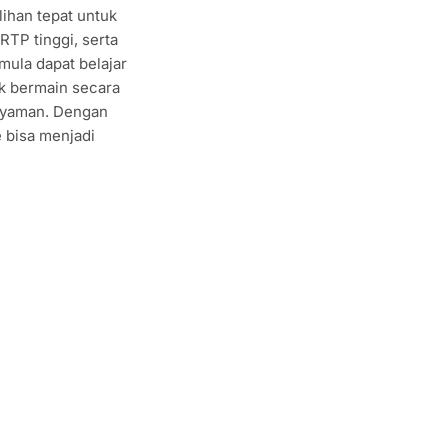
ilihan tepat untuk
RTP tinggi, serta
mula dapat belajar
k bermain secara
nyaman. Dengan
e bisa menjadi