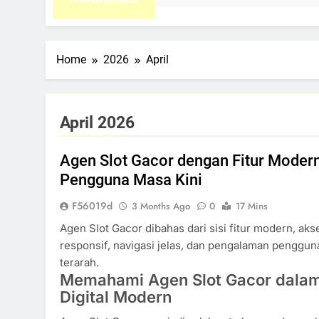
Home
2026
April
April 2026
Agen Slot Gacor dengan Fitur Moder
Pengguna Masa Kini
F56019d
3 Months Ago
0
17 Mins
Agen Slot Gacor dibahas dari sisi fitur modern, ak
responsif, navigasi jelas, dan pengalaman penggun
terarah.
Memahami Agen Slot Gacor dala
Digital Modern