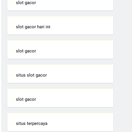
slot gacor
slot gacor hari ini
slot gacor
situs slot gacor
slot gacor
situs terpercaya