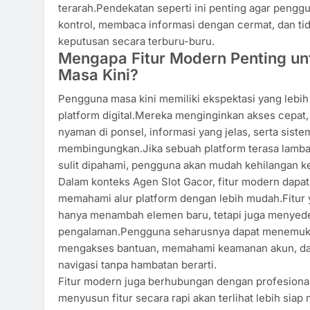
terarah.Pendekatan seperti ini penting agar penggu
kontrol, membaca informasi dengan cermat, dan t
keputusan secara terburu-buru.
Mengapa Fitur Modern Penting u
Masa Kini?
Pengguna masa kini memiliki ekspektasi yang lebih 
platform digital.Mereka menginginkan akses cepat,
nyaman di ponsel, informasi yang jelas, serta siste
membingungkan.Jika sebuah platform terasa lambat,
sulit dipahami, pengguna akan mudah kehilangan k
Dalam konteks Agen Slot Gacor, fitur modern dap
memahami alur platform dengan lebih mudah.Fitur 
hanya menambah elemen baru, tetapi juga menyed
pengalaman.Pengguna seharusnya dapat menemuka
mengakses bantuan, memahami keamanan akun, d
navigasi tanpa hambatan berarti.
Fitur modern juga berhubungan dengan profesiona
menyusun fitur secara rapi akan terlihat lebih si