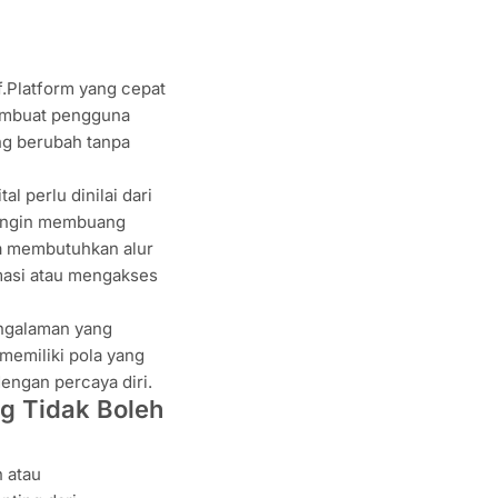
f.Platform yang cepat
 membuat pengguna
ng berubah tanpa
l perlu dinilai dari
 ingin membuang
a membutuhkan alur
rmasi atau mengakses
engalaman yang
 memiliki pola yang
ngan percaya diri.
g Tidak Boleh
n atau