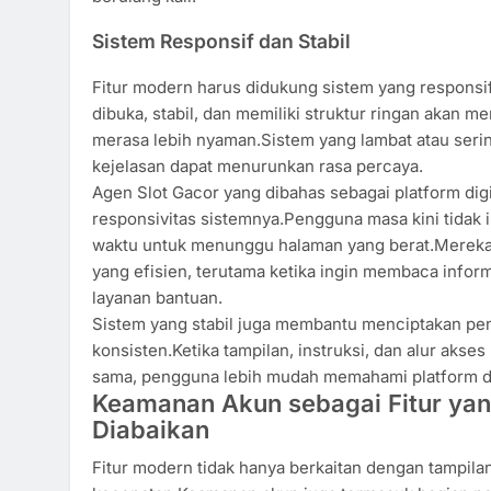
Sistem Responsif dan Stabil
Fitur modern harus didukung sistem yang responsi
dibuka, stabil, dan memiliki struktur ringan akan
merasa lebih nyaman.Sistem yang lambat atau seri
kejelasan dapat menurunkan rasa percaya.
Agen Slot Gacor yang dibahas sebagai platform digita
responsivitas sistemnya.Pengguna masa kini tidak
waktu untuk menunggu halaman yang berat.Merek
yang efisien, terutama ketika ingin membaca info
layanan bantuan.
Sistem yang stabil juga membantu menciptakan p
konsisten.Ketika tampilan, instruksi, dan alur akses
sama, pengguna lebih mudah memahami platform de
Keamanan Akun sebagai Fitur yan
Diabaikan
Fitur modern tidak hanya berkaitan dengan tampila