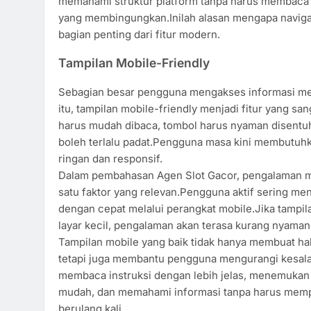
memahami struktur platform tanpa harus membaca 
yang membingungkan.Inilah alasan mengapa navigasi
bagian penting dari fitur modern.
Tampilan Mobile-Friendly
Sebagian besar pengguna mengakses informasi mel
itu, tampilan mobile-friendly menjadi fitur yang sa
harus mudah dibaca, tombol harus nyaman disentuh
boleh terlalu padat.Pengguna masa kini membutuh
ringan dan responsif.
Dalam pembahasan Agen Slot Gacor, pengalaman m
satu faktor yang relevan.Pengguna aktif sering men
dengan cepat melalui perangkat mobile.Jika tampila
layar kecil, pengalaman akan terasa kurang nyaman
Tampilan mobile yang baik tidak hanya membuat hala
tetapi juga membantu pengguna mengurangi kesal
membaca instruksi dengan lebih jelas, menemuka
mudah, dan memahami informasi tanpa harus memp
berulang kali.