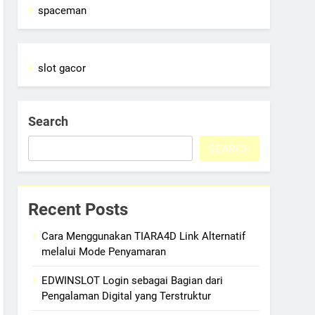
spaceman
slot gacor
Search
SEARCH
Recent Posts
Cara Menggunakan TIARA4D Link Alternatif
melalui Mode Penyamaran
EDWINSLOT Login sebagai Bagian dari
Pengalaman Digital yang Terstruktur