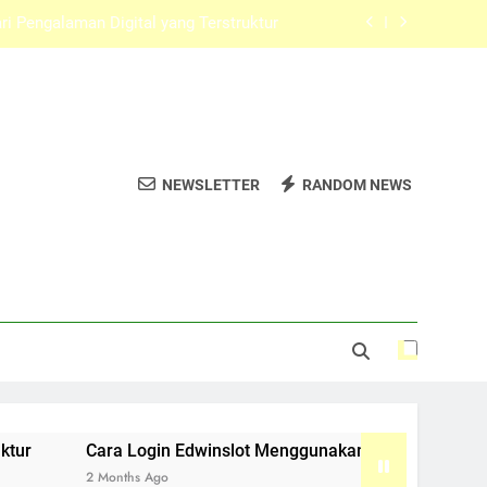
i Pengalaman Digital yang Terstruktur
wser Favorit dengan Aman dan Praktis
un yang Perlu Diperhatikan Pengguna
 Alternatif melalui Mode Penyamaran
NEWSLETTER
RANDOM NEWS
i Pengalaman Digital yang Terstruktur
wser Favorit dengan Aman dan Praktis
Medicine
Advancing Bioelectronic Medicine.
un yang Perlu Diperhatikan Pengguna
ara Login Edwinslot Menggunakan Browser Favorit dengan Am
 Months Ago