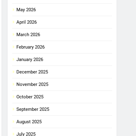
May 2026
April 2026
March 2026
February 2026
January 2026
December 2025
November 2025
October 2025
September 2025
August 2025
July 2025