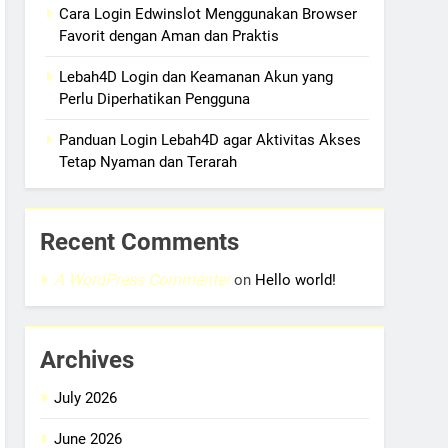
Cara Login Edwinslot Menggunakan Browser
Favorit dengan Aman dan Praktis
Lebah4D Login dan Keamanan Akun yang
Perlu Diperhatikan Pengguna
Panduan Login Lebah4D agar Aktivitas Akses
Tetap Nyaman dan Terarah
Recent Comments
A WordPress Commenter
on
Hello world!
Archives
July 2026
June 2026