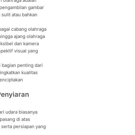
n olahraga adalah
 pengambilan gambar
sulit atau bahkan
bagai cabang olahraga
hingga ajang olahraga
eksibel dan kamera
ektif visual yang
 bagian penting dari
ngkatkan kualitas
menciptakan
Penyiaran
ri udara biasanya
pasang di atas
 serta persiapan yang