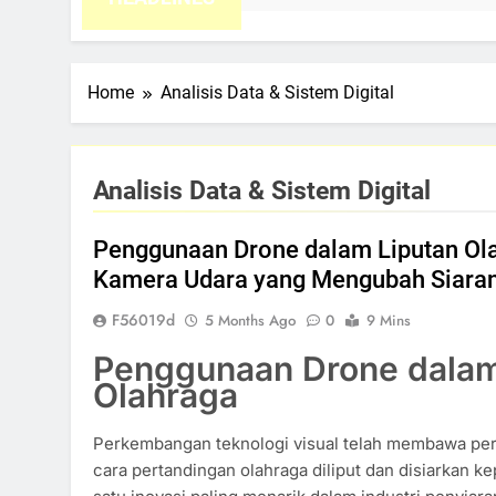
Home
Analisis Data & Sistem Digital
Analisis Data & Sistem Digital
Penggunaan Drone dalam Liputan Ola
Kamera Udara yang Mengubah Siaran
F56019d
5 Months Ago
0
9 Mins
Penggunaan Drone dalam
Olahraga
Perkembangan teknologi visual telah membawa pe
cara pertandingan olahraga diliput dan disiarkan ke