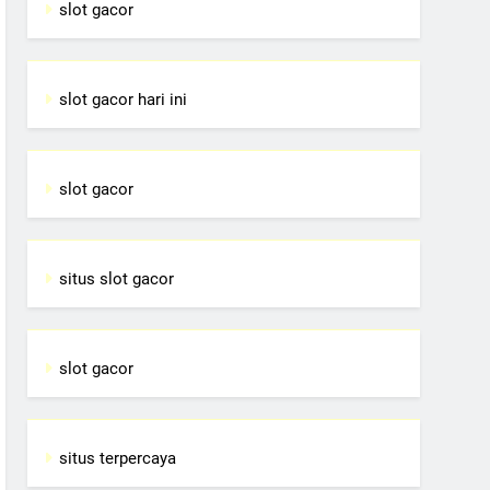
slot gacor
slot gacor hari ini
slot gacor
situs slot gacor
slot gacor
situs terpercaya