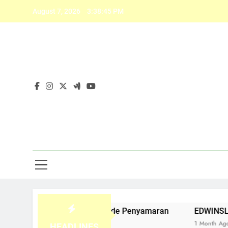
Skip
August 7, 2026
3:38:46 PM
to
content
Adv
Dukung Pe
ernatif melalui Mode Penyamaran
EDWINSLOT Login seba
1 Month Ago
HEADLINES