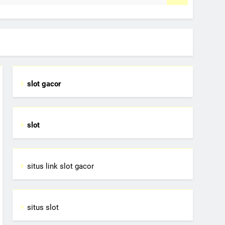
slot gacor
slot
situs link slot gacor
situs slot