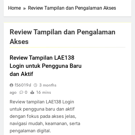
Home
Review Tampilan dan Pengalaman Akses
Review Tampilan dan Pengalaman
Akses
Review Tampilan LAE138
Login untuk Pengguna Baru
dan Aktif
f56019d
3 months
ago
0
16 mins
Review tampilan LAE138 Login
untuk pengguna baru dan aktif
dengan fokus pada akses jelas,
navigasi mudah, keamanan, serta
pengalaman digital.