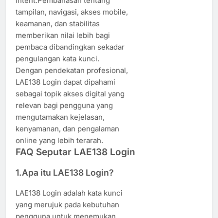
intent.Pembahasan tentang
tampilan, navigasi, akses mobile,
keamanan, dan stabilitas
memberikan nilai lebih bagi
pembaca dibandingkan sekadar
pengulangan kata kunci.
Dengan pendekatan profesional,
LAE138 Login dapat dipahami
sebagai topik akses digital yang
relevan bagi pengguna yang
mengutamakan kejelasan,
kenyamanan, dan pengalaman
online yang lebih terarah.
FAQ Seputar LAE138 Login
1.Apa itu LAE138 Login?
LAE138 Login adalah kata kunci
yang merujuk pada kebutuhan
pengguna untuk menemukan