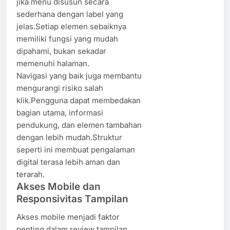
jika menu disusun secara
sederhana dengan label yang
jelas.Setiap elemen sebaiknya
memiliki fungsi yang mudah
dipahami, bukan sekadar
memenuhi halaman.
Navigasi yang baik juga membantu
mengurangi risiko salah
klik.Pengguna dapat membedakan
bagian utama, informasi
pendukung, dan elemen tambahan
dengan lebih mudah.Struktur
seperti ini membuat pengalaman
digital terasa lebih aman dan
terarah.
Akses Mobile dan
Responsivitas Tampilan
Akses mobile menjadi faktor
penting dalam review tampilan