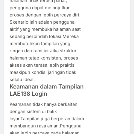
halaman tidak terasa padat,
pengguna dapat melanjutkan
proses dengan lebih percaya diri.
Skenario lain adalah pengguna
aktif yang membuka halaman saat
sedang berpindah lokasi.Mereka
membutuhkan tampilan yang
ringan dan familiar.Jika struktur
halaman tetap konsisten, proses
akses akan terasa lebih praktis
meskipun kondisi jaringan tidak
selalu ideal.
Keamanan dalam Tampilan
LAE138 Login
Keamanan tidak hanya berkaitan
dengan sistem di balik
layar.Tampilan juga berperan dalam
membangun rasa aman.Pengguna
akan lebih percaya pada halaman