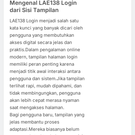
Mengenal LAE138 Login
dari Sisi Tampilan
LAE138 Login menjadi salah satu
kata kunci yang banyak dicari oleh
pengguna yang membutuhkan
akses digital secara jelas dan
praktis.Dalam pengalaman online
modern, tampilan halaman login
memiliki peran penting karena
menjadi titik awal interaksi antara
pengguna dan sistem.Jika tampilan
terlihat rapi, mudah dipahami, dan
tidak membingungkan, pengguna
akan lebih cepat merasa nyaman
saat mengakses halaman.
Bagi pengguna baru, tampilan yang
jelas membantu proses
adaptasi.Mereka biasanya belum