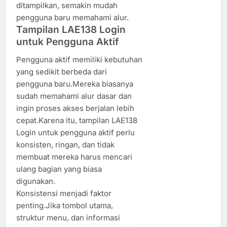
ditampilkan, semakin mudah
pengguna baru memahami alur.
Tampilan LAE138 Login
untuk Pengguna Aktif
Pengguna aktif memiliki kebutuhan
yang sedikit berbeda dari
pengguna baru.Mereka biasanya
sudah memahami alur dasar dan
ingin proses akses berjalan lebih
cepat.Karena itu, tampilan LAE138
Login untuk pengguna aktif perlu
konsisten, ringan, dan tidak
membuat mereka harus mencari
ulang bagian yang biasa
digunakan.
Konsistensi menjadi faktor
penting.Jika tombol utama,
struktur menu, dan informasi