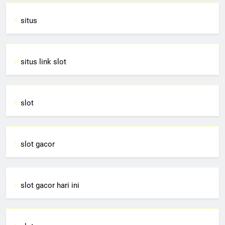
situs
situs link slot
slot
slot gacor
slot gacor hari ini