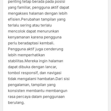
penting tetap berada pada posisi
yang familiar, pengguna aktif dapat
mengakses halaman dengan lebih
efisien.Perubahan tampilan yang
terlalu sering atau terlalu
mencolok dapat menurunkan
kenyamanan karena pengguna
perlu beradaptasi kembali.
Pengguna aktif juga cenderung
lebih memperhatikan
stabilitas.Mereka ingin halaman
dapat dibuka dengan lancar,
tombol responsif, dan navigasi
tidak mengalami hambatan.Dari sisi
pengalaman, tampilan yang
konsisten membantu membangun
rasa percaya dalam penggunaan
berulang.