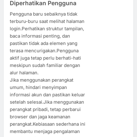
Diperhatikan Pengguna
Pengguna baru sebaiknya tidak
terburu-buru saat melihat halaman
login.Perhatikan struktur tampilan,
baca informasi penting, dan
pastikan tidak ada elemen yang
terasa mencurigakan.Pengguna
aktif juga tetap perlu berhati-hati
meskipun sudah familiar dengan
alur halaman.
Jika menggunakan perangkat
umum, hindari menyimpan
informasi akun dan pastikan keluar
setelah selesai.Jika menggunakan
perangkat pribadi, tetap perbarui
browser dan jaga keamanan
perangkat.Kebiasaan sederhana ini
membantu menjaga pengalaman