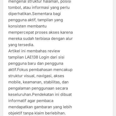
mengenal struktur halaman, posisi
tombol, atau informasi yang perlu
diperhatikan.Sementara bagi
pengguna aktif, tampilan yang
konsisten membantu
mempercepat proses akses karena
mereka sudah terbiasa dengan alur
yang tersedia.
Artikel ini membahas review
tampilan LAE138 Login dari sisi
pengguna baru dan pengguna
aktif.Fokus pembahasan mencakup
struktur visual, navigasi, akses
mobile, keamanan, stabilitas, dan
pengalaman penggunaan secara
keseluruhan.Pendekatan ini dibuat
informatif agar pembaca
mendapatkan gambaran yang lebih
objektif tanpa klaim berlebihan.