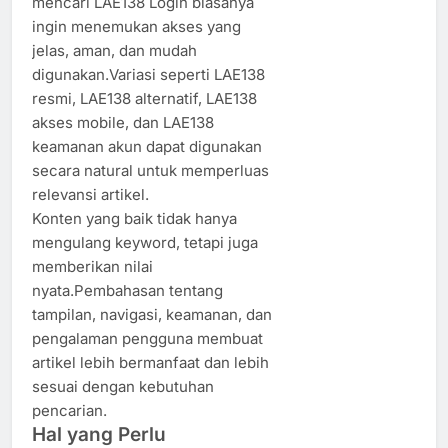
mencari LAE138 Login biasanya
ingin menemukan akses yang
jelas, aman, dan mudah
digunakan.Variasi seperti LAE138
resmi, LAE138 alternatif, LAE138
akses mobile, dan LAE138
keamanan akun dapat digunakan
secara natural untuk memperluas
relevansi artikel.
Konten yang baik tidak hanya
mengulang keyword, tetapi juga
memberikan nilai
nyata.Pembahasan tentang
tampilan, navigasi, keamanan, dan
pengalaman pengguna membuat
artikel lebih bermanfaat dan lebih
sesuai dengan kebutuhan
pencarian.
Hal yang Perlu