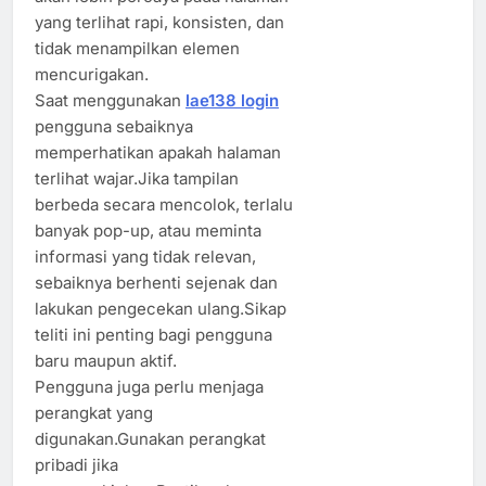
yang terlihat rapi, konsisten, dan
tidak menampilkan elemen
mencurigakan.
Saat menggunakan
lae138 login
pengguna sebaiknya
memperhatikan apakah halaman
terlihat wajar.Jika tampilan
berbeda secara mencolok, terlalu
banyak pop-up, atau meminta
informasi yang tidak relevan,
sebaiknya berhenti sejenak dan
lakukan pengecekan ulang.Sikap
teliti ini penting bagi pengguna
baru maupun aktif.
Pengguna juga perlu menjaga
perangkat yang
digunakan.Gunakan perangkat
pribadi jika