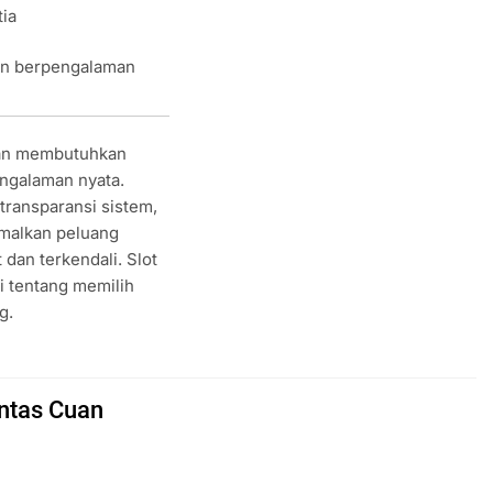
ia
in berpengalaman
man membutuhkan
engalaman nyata.
transparansi sistem,
malkan peluang
dan terkendali. Slot
i tentang memilih
g.
ntas Cuan