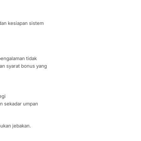
dan kesiapan sistem
pengalaman tidak
dan syarat bonus yang
egi
an sekadar umpan
bukan jebakan.