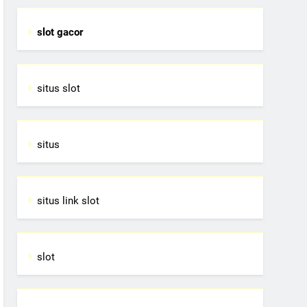
slot gacor
situs slot
situs
situs link slot
slot