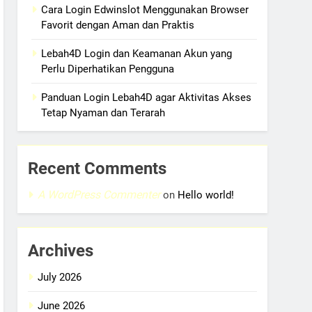
Cara Login Edwinslot Menggunakan Browser
Favorit dengan Aman dan Praktis
Lebah4D Login dan Keamanan Akun yang
Perlu Diperhatikan Pengguna
Panduan Login Lebah4D agar Aktivitas Akses
Tetap Nyaman dan Terarah
Recent Comments
A WordPress Commenter
on
Hello world!
Archives
July 2026
June 2026