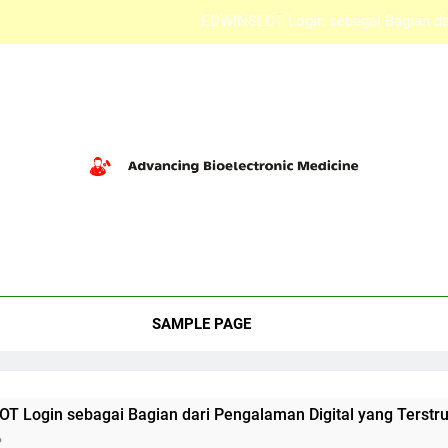
EDWINSLOT Login sebagai Bagian dar
Cara Login Edwinslot Menggunakan Bro
Lebah4D Login dan Keamanan Ak
Cara Menggunakan TIARA4D Link
EDWINSLOT Login sebagai Bagian dar
Cara Login Edwinslot Menggunakan Bro
ancing Bioelectronic 
ngembangan Dan Inovasi Dalam Bidang Bioelektronika Dengan 
Lebah4D Login dan Keamanan Ak
SAMPLE PAGE
gai Bagian dari Pengalaman Digital yang Terstruktur
C
2