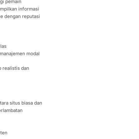
agi pemain
mpilkan informasi
me dengan reputasi
las
manajemen modal
realistis dan
ra situs biasa dan
erlambatan
sten