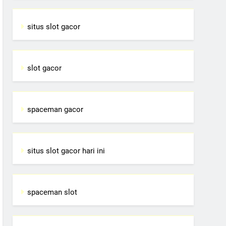
situs slot gacor
slot gacor
spaceman gacor
situs slot gacor hari ini
spaceman slot