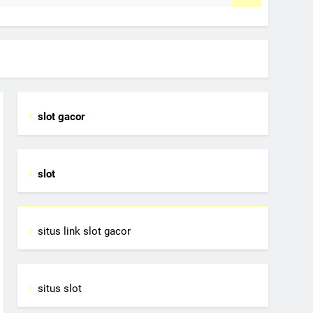
slot gacor
slot
situs link slot gacor
situs slot