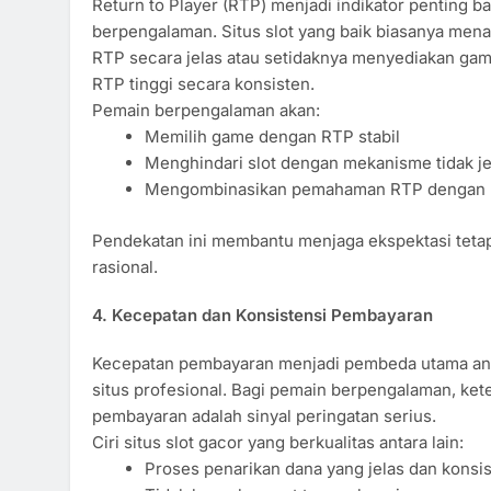
Return to Player (RTP) menjadi indikator penting b
berpengalaman. Situs slot yang baik biasanya mena
RTP secara jelas atau setidaknya menyediakan ga
RTP tinggi secara konsisten.
Pemain berpengalaman akan:
Memilih game dengan RTP stabil
Menghindari slot dengan mekanisme tidak je
Mengombinasikan pemahaman RTP dengan 
Pendekatan ini membantu menjaga ekspektasi tetap 
rasional.
4. Kecepatan dan Konsistensi Pembayaran
Kecepatan pembayaran menjadi pembeda utama anta
situs profesional. Bagi pemain berpengalaman, ket
pembayaran adalah sinyal peringatan serius.
Ciri situs slot gacor yang berkualitas antara lain:
Proses penarikan dana yang jelas dan konsi