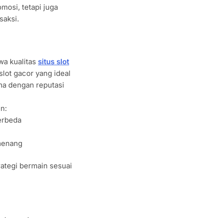
mosi, tetapi juga
saksi.
a kualitas
situs slot
slot gacor yang ideal
ma dengan reputasi
n:
berbeda
menang
ategi bermain sesuai