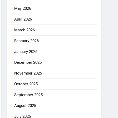
May 2026
April 2026
March 2026
February 2026
January 2026
December 2025
November 2025
October 2025
September 2025
August 2025
July 2025