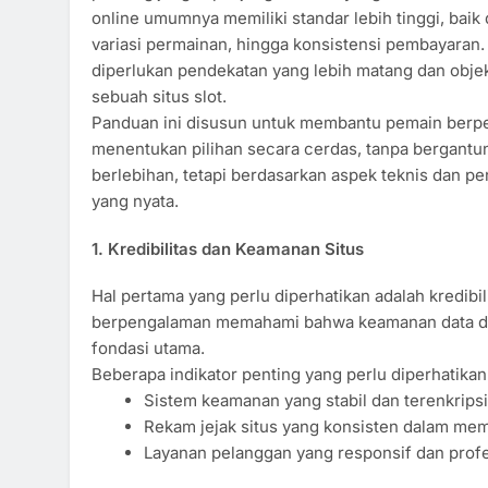
online umumnya memiliki standar lebih tinggi, baik
variasi permainan, hingga konsistensi pembayaran. 
diperlukan pendekatan yang lebih matang dan objek
sebuah situs slot.
Panduan ini disusun untuk membantu pemain ber
menentukan pilihan secara cerdas, tanpa bergantu
berlebihan, tetapi berdasarkan aspek teknis dan 
yang nyata.
1. Kredibilitas dan Keamanan Situs
Hal pertama yang perlu diperhatikan adalah kredibil
berpengalaman memahami bahwa keamanan data da
fondasi utama.
Beberapa indikator penting yang perlu diperhatikan 
Sistem keamanan yang stabil dan terenkripsi
Rekam jejak situs yang konsisten dalam m
Layanan pelanggan yang responsif dan profe