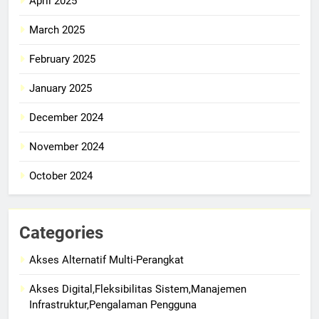
April 2025
March 2025
February 2025
January 2025
December 2024
November 2024
October 2024
Categories
Akses Alternatif Multi-Perangkat
Akses Digital,Fleksibilitas Sistem,Manajemen
Infrastruktur,Pengalaman Pengguna