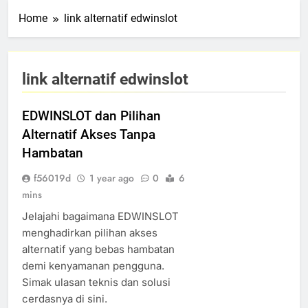
Home
link alternatif edwinslot
link alternatif edwinslot
EDWINSLOT dan Pilihan
Alternatif Akses Tanpa
Hambatan
f56019d
1 year ago
0
6
mins
Jelajahi bagaimana EDWINSLOT
menghadirkan pilihan akses
alternatif yang bebas hambatan
demi kenyamanan pengguna.
Simak ulasan teknis dan solusi
cerdasnya di sini.