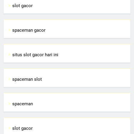
slot gacor
spaceman gacor
situs slot gacor hari ini
spaceman slot
spaceman
slot gacor