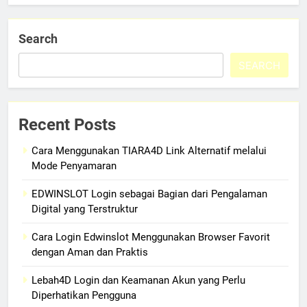
Search
SEARCH
Recent Posts
Cara Menggunakan TIARA4D Link Alternatif melalui
Mode Penyamaran
EDWINSLOT Login sebagai Bagian dari Pengalaman
Digital yang Terstruktur
Cara Login Edwinslot Menggunakan Browser Favorit
dengan Aman dan Praktis
Lebah4D Login dan Keamanan Akun yang Perlu
Diperhatikan Pengguna