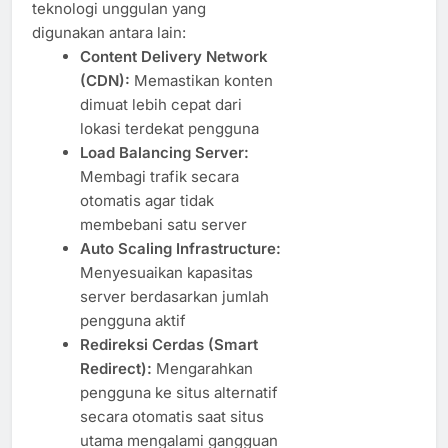
teknologi unggulan yang
digunakan antara lain:
Content Delivery Network
(CDN):
Memastikan konten
dimuat lebih cepat dari
lokasi terdekat pengguna
Load Balancing Server:
Membagi trafik secara
otomatis agar tidak
membebani satu server
Auto Scaling Infrastructure:
Menyesuaikan kapasitas
server berdasarkan jumlah
pengguna aktif
Redireksi Cerdas (Smart
Redirect):
Mengarahkan
pengguna ke situs alternatif
secara otomatis saat situs
utama mengalami gangguan