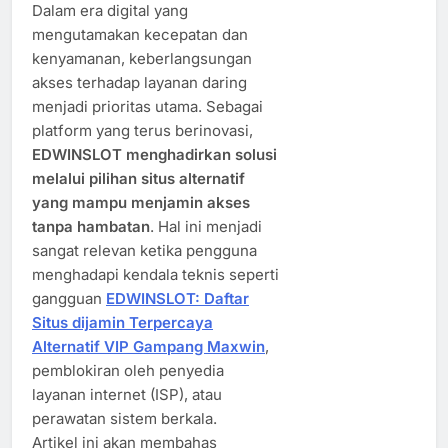
Dalam era digital yang
mengutamakan kecepatan dan
kenyamanan, keberlangsungan
akses terhadap layanan daring
menjadi prioritas utama. Sebagai
platform yang terus berinovasi,
EDWINSLOT menghadirkan solusi
melalui pilihan situs alternatif
yang mampu menjamin akses
tanpa hambatan
. Hal ini menjadi
sangat relevan ketika pengguna
menghadapi kendala teknis seperti
gangguan
EDWINSLOT: Daftar
Situs dijamin Terpercaya
Alternatif VIP Gampang Maxwin
,
pemblokiran oleh penyedia
layanan internet (ISP), atau
perawatan sistem berkala.
Artikel ini akan membahas