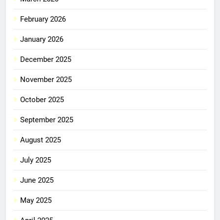
February 2026
January 2026
December 2025
November 2025
October 2025
September 2025
August 2025
July 2025
June 2025
May 2025