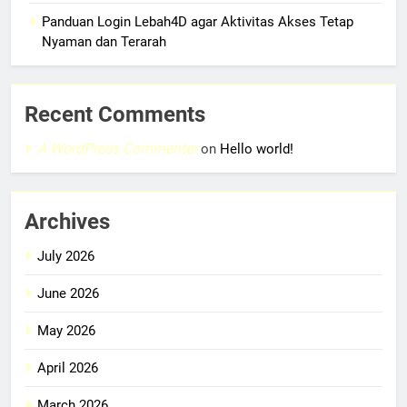
Panduan Login Lebah4D agar Aktivitas Akses Tetap
Nyaman dan Terarah
Recent Comments
A WordPress Commenter
on
Hello world!
Archives
July 2026
June 2026
May 2026
April 2026
March 2026