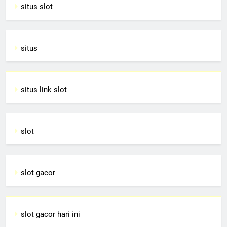
situs slot
situs
situs link slot
slot
slot gacor
slot gacor hari ini