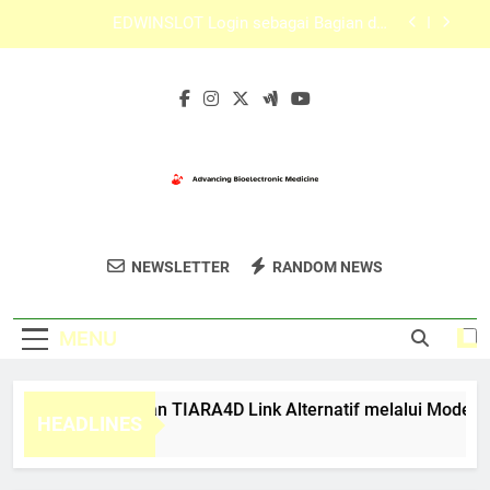
Skip
Cara Login Edwinslot Menggunakan Browser
to
Favorit dengan Aman dan Praktis
content
Lebah4D Login dan Keamanan Akun yang Perlu
Diperhatikan Pengguna
Cara Menggunakan TIARA4D Link Alternatif
melalui Mode Penyamaran
EDWINSLOT Login sebagai Bagian dari
Pengalaman Digital yang Terstruktur
Cara Login Edwinslot Menggunakan Browser
Favorit dengan Aman dan Praktis
Advancing
Dukung Pengembangan Dan Inovasi Dalam
Lebah4D Login dan Keamanan Akun yang Perlu
NEWSLETTER
RANDOM NEWS
Bioelectronic
Diperhatikan Pengguna
Bidang Bioelektronika Dengan Advancing
Bioelectronic Medicine.
Medicine
MENU
ra Menggunakan TIARA4D Link Alternatif melalui Mode Pen
HEADLINES
Weeks Ago