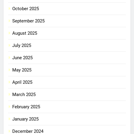
October 2025
September 2025
August 2025
July 2025
June 2025
May 2025
April 2025
March 2025
February 2025
January 2025
December 2024