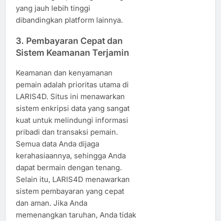
yang jauh lebih tinggi
dibandingkan platform lainnya.
3. Pembayaran Cepat dan
Sistem Keamanan Terjamin
Keamanan dan kenyamanan
pemain adalah prioritas utama di
LARIS4D. Situs ini menawarkan
sistem enkripsi data yang sangat
kuat untuk melindungi informasi
pribadi dan transaksi pemain.
Semua data Anda dijaga
kerahasiaannya, sehingga Anda
dapat bermain dengan tenang.
Selain itu, LARIS4D menawarkan
sistem pembayaran yang cepat
dan aman. Jika Anda
memenangkan taruhan, Anda tidak