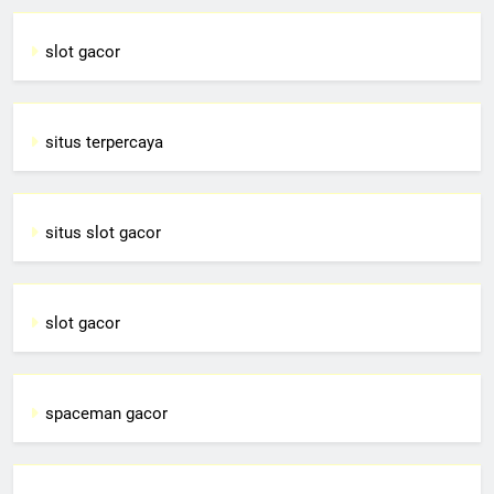
slot gacor
situs terpercaya
situs slot gacor
slot gacor
spaceman gacor