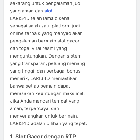
sekarang untuk pengalaman judi
yang aman dan
slot
.
LARIS4D telah lama dikenal
sebagai salah satu platform judi
online terbaik yang menyediakan
pengalaman bermain slot gacor
dan togel viral resmi yang
menguntungkan. Dengan sistem
yang transparan, peluang menang
yang tinggi, dan berbagai bonus
menarik, LARIS4D memastikan
bahwa setiap pemain dapat
merasakan keuntungan maksimal.
Jika Anda mencari tempat yang
aman, terpercaya, dan
menyenangkan untuk bermain,
LARIS4D adalah pilihan yang tepat.
1. Slot Gacor dengan RTP