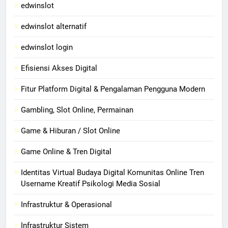
edwinslot
edwinslot alternatif
edwinslot login
Efisiensi Akses Digital
Fitur Platform Digital & Pengalaman Pengguna Modern
Gambling, Slot Online, Permainan
Game & Hiburan / Slot Online
Game Online & Tren Digital
Identitas Virtual Budaya Digital Komunitas Online Tren
Username Kreatif Psikologi Media Sosial
Infrastruktur & Operasional
Infrastruktur Sistem