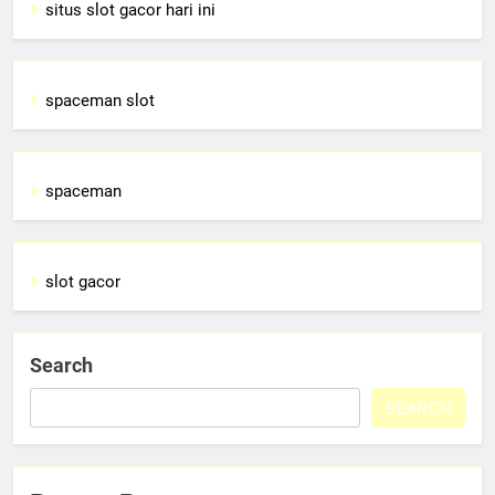
situs slot gacor hari ini
spaceman slot
spaceman
slot gacor
Search
SEARCH