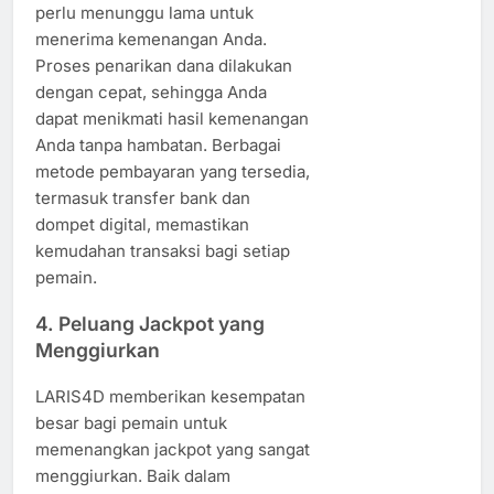
perlu menunggu lama untuk
menerima kemenangan Anda.
Proses penarikan dana dilakukan
dengan cepat, sehingga Anda
dapat menikmati hasil kemenangan
Anda tanpa hambatan. Berbagai
metode pembayaran yang tersedia,
termasuk transfer bank dan
dompet digital, memastikan
kemudahan transaksi bagi setiap
pemain.
4. Peluang Jackpot yang
Menggiurkan
LARIS4D memberikan kesempatan
besar bagi pemain untuk
memenangkan jackpot yang sangat
menggiurkan. Baik dalam