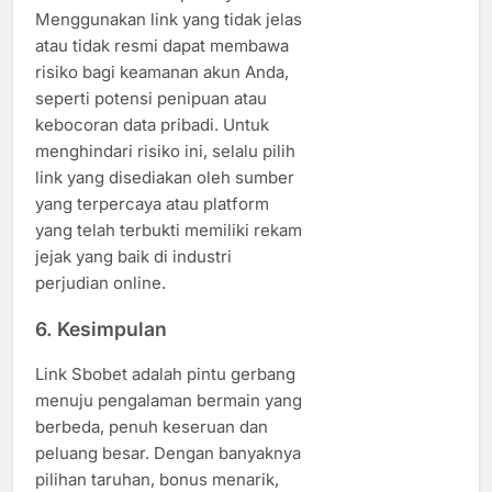
Menggunakan link yang tidak jelas
atau tidak resmi dapat membawa
risiko bagi keamanan akun Anda,
seperti potensi penipuan atau
kebocoran data pribadi. Untuk
menghindari risiko ini, selalu pilih
link yang disediakan oleh sumber
yang terpercaya atau platform
yang telah terbukti memiliki rekam
jejak yang baik di industri
perjudian online.
6. Kesimpulan
Link Sbobet adalah pintu gerbang
menuju pengalaman bermain yang
berbeda, penuh keseruan dan
peluang besar. Dengan banyaknya
pilihan taruhan, bonus menarik,