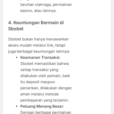
taruhan olahraga, permainan
kasino, atau lainnya.
4. Keuntungan Bermain di
Sbobet
Sbobet bukan hanya menawarkan
akses mudah melalui link, tetapi
juga berbagai keuntungan lainnya:
Keamanan Transaksi
:
Sbobet memastikan bahwa
setiap transaksi yang
dilakukan oleh pemain, baik
itu deposit maupun
penarikan, dilakukan dengan
aman melalui metode
pembayaran yang terjamin.
Peluang Menang Besar
:
Dengan berbagai permainan