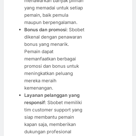
menawarkan banyak pilihan
yang memadai untuk setiap
pemain, baik pemula
maupun berpengalaman.
Bonus dan promosi
: Sbobet
dikenal dengan penawaran
bonus yang menarik.
Pemain dapat
memanfaatkan berbagai
promosi dan bonus untuk
meningkatkan peluang
mereka meraih
kemenangan.
Layanan pelanggan yang
responsif
: Sbobet memiliki
tim customer support yang
siap membantu pemain
kapan saja, memberikan
dukungan profesional