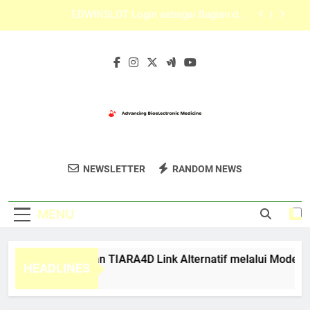
Skip
Cara Login Edwinslot Menggunakan Browser
to
Favorit dengan Aman dan Praktis
content
Lebah4D Login dan Keamanan Akun yang Perlu
Diperhatikan Pengguna
Cara Menggunakan TIARA4D Link Alternatif
melalui Mode Penyamaran
EDWINSLOT Login sebagai Bagian dari
Pengalaman Digital yang Terstruktur
Cara Login Edwinslot Menggunakan Browser
Favorit dengan Aman dan Praktis
Advancing
Dukung Pengembangan Dan Inovasi Dalam
Lebah4D Login dan Keamanan Akun yang Perlu
NEWSLETTER
RANDOM NEWS
Bioelectronic
Diperhatikan Pengguna
Bidang Bioelektronika Dengan Advancing
Bioelectronic Medicine.
Medicine
MENU
ra Menggunakan TIARA4D Link Alternatif melalui Mode Pen
HEADLINES
Weeks Ago