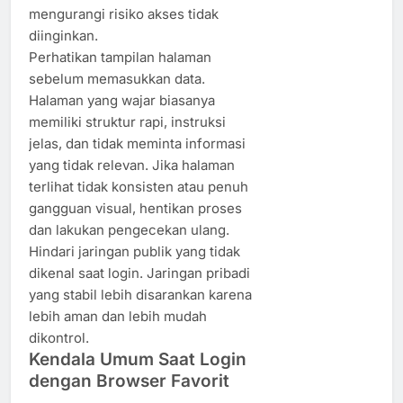
mengurangi risiko akses tidak
diinginkan.
Perhatikan tampilan halaman
sebelum memasukkan data.
Halaman yang wajar biasanya
memiliki struktur rapi, instruksi
jelas, dan tidak meminta informasi
yang tidak relevan. Jika halaman
terlihat tidak konsisten atau penuh
gangguan visual, hentikan proses
dan lakukan pengecekan ulang.
Hindari jaringan publik yang tidak
dikenal saat login. Jaringan pribadi
yang stabil lebih disarankan karena
lebih aman dan lebih mudah
dikontrol.
Kendala Umum Saat Login
dengan Browser Favorit