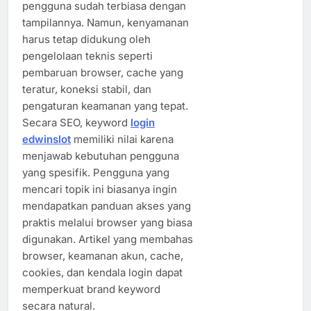
pengguna sudah terbiasa dengan
tampilannya. Namun, kenyamanan
harus tetap didukung oleh
pengelolaan teknis seperti
pembaruan browser, cache yang
teratur, koneksi stabil, dan
pengaturan keamanan yang tepat.
Secara SEO, keyword
login
edwinslot
memiliki nilai karena
menjawab kebutuhan pengguna
yang spesifik. Pengguna yang
mencari topik ini biasanya ingin
mendapatkan panduan akses yang
praktis melalui browser yang biasa
digunakan. Artikel yang membahas
browser, keamanan akun, cache,
cookies, dan kendala login dapat
memperkuat brand keyword
secara natural.