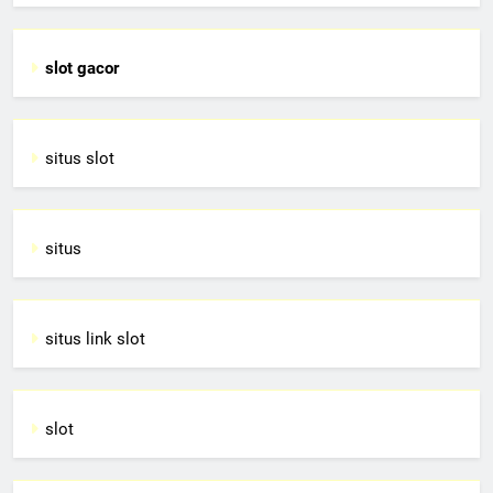
slot gacor
situs slot
situs
situs link slot
slot