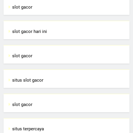
slot gacor
slot gacor hari ini
slot gacor
situs slot gacor
slot gacor
situs terpercaya