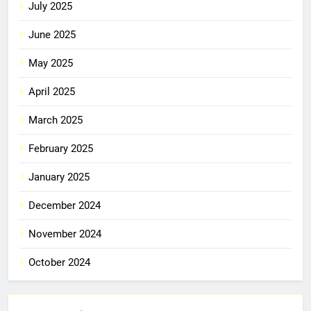
July 2025
June 2025
May 2025
April 2025
March 2025
February 2025
January 2025
December 2024
November 2024
October 2024