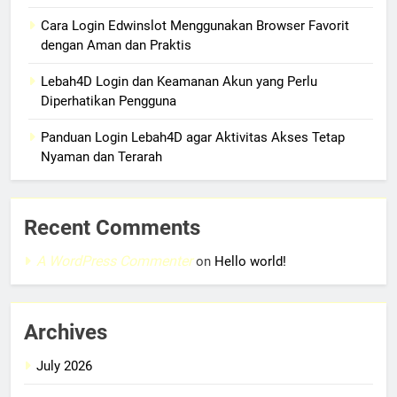
Cara Login Edwinslot Menggunakan Browser Favorit
dengan Aman dan Praktis
Lebah4D Login dan Keamanan Akun yang Perlu
Diperhatikan Pengguna
Panduan Login Lebah4D agar Aktivitas Akses Tetap
Nyaman dan Terarah
Recent Comments
A WordPress Commenter
on
Hello world!
Archives
July 2026