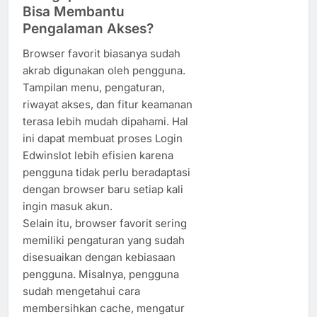
Bisa Membantu
Pengalaman Akses?
Browser favorit biasanya sudah
akrab digunakan oleh pengguna.
Tampilan menu, pengaturan,
riwayat akses, dan fitur keamanan
terasa lebih mudah dipahami. Hal
ini dapat membuat proses Login
Edwinslot lebih efisien karena
pengguna tidak perlu beradaptasi
dengan browser baru setiap kali
ingin masuk akun.
Selain itu, browser favorit sering
memiliki pengaturan yang sudah
disesuaikan dengan kebiasaan
pengguna. Misalnya, pengguna
sudah mengetahui cara
membersihkan cache, mengatur