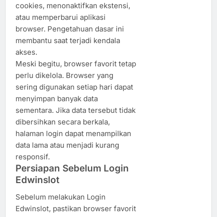
cookies, menonaktifkan ekstensi,
atau memperbarui aplikasi
browser. Pengetahuan dasar ini
membantu saat terjadi kendala
akses.
Meski begitu, browser favorit tetap
perlu dikelola. Browser yang
sering digunakan setiap hari dapat
menyimpan banyak data
sementara. Jika data tersebut tidak
dibersihkan secara berkala,
halaman login dapat menampilkan
data lama atau menjadi kurang
responsif.
Persiapan Sebelum Login
Edwinslot
Sebelum melakukan Login
Edwinslot, pastikan browser favorit