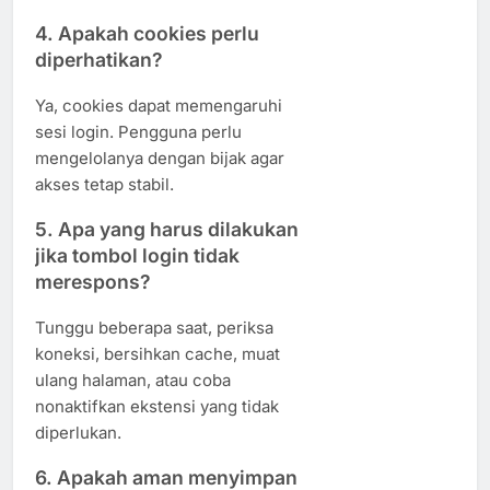
4. Apakah cookies perlu
diperhatikan?
Ya, cookies dapat memengaruhi
sesi login. Pengguna perlu
mengelolanya dengan bijak agar
akses tetap stabil.
5. Apa yang harus dilakukan
jika tombol login tidak
merespons?
Tunggu beberapa saat, periksa
koneksi, bersihkan cache, muat
ulang halaman, atau coba
nonaktifkan ekstensi yang tidak
diperlukan.
6. Apakah aman menyimpan