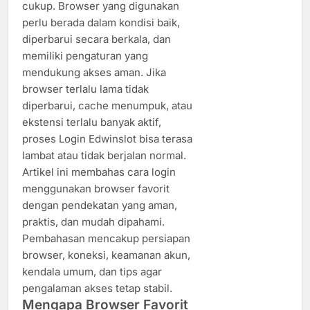
cukup. Browser yang digunakan
perlu berada dalam kondisi baik,
diperbarui secara berkala, dan
memiliki pengaturan yang
mendukung akses aman. Jika
browser terlalu lama tidak
diperbarui, cache menumpuk, atau
ekstensi terlalu banyak aktif,
proses Login Edwinslot bisa terasa
lambat atau tidak berjalan normal.
Artikel ini membahas cara login
menggunakan browser favorit
dengan pendekatan yang aman,
praktis, dan mudah dipahami.
Pembahasan mencakup persiapan
browser, koneksi, keamanan akun,
kendala umum, dan tips agar
pengalaman akses tetap stabil.
Mengapa Browser Favorit