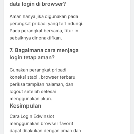
data login di browser?
Aman hanya jika digunakan pada
perangkat pribadi yang terlindungi.
Pada perangkat bersama, fitur ini
sebaiknya dinonaktifkan.
7. Bagaimana cara menjaga
login tetap aman?
Gunakan perangkat pribadi,
koneksi stabil, browser terbaru,
periksa tampilan halaman, dan
logout setelah selesai
menggunakan akun.
Kesimpulan
Cara Login Edwinslot
menggunakan browser favorit
dapat dilakukan dengan aman dan