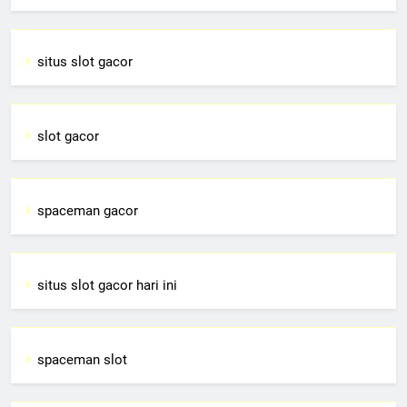
situs slot gacor
slot gacor
spaceman gacor
situs slot gacor hari ini
spaceman slot