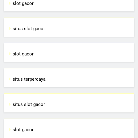
slot gacor
situs slot gacor
slot gacor
situs terpercaya
situs slot gacor
slot gacor