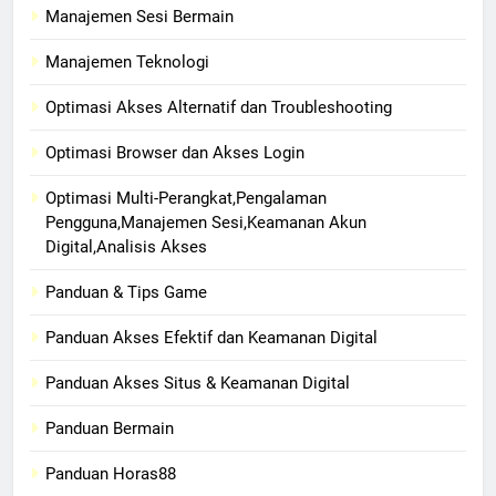
Manajemen Sesi Bermain
Manajemen Teknologi
Optimasi Akses Alternatif dan Troubleshooting
Optimasi Browser dan Akses Login
Optimasi Multi-Perangkat,Pengalaman
Pengguna,Manajemen Sesi,Keamanan Akun
Digital,Analisis Akses
Panduan & Tips Game
Panduan Akses Efektif dan Keamanan Digital
Panduan Akses Situs & Keamanan Digital
Panduan Bermain
Panduan Horas88