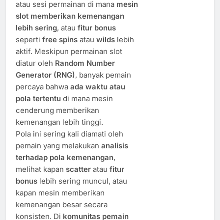
atau sesi permainan di mana
mesin
slot memberikan kemenangan
lebih sering
, atau
fitur bonus
seperti
free spins
atau
wilds
lebih
aktif. Meskipun permainan slot
diatur oleh
Random Number
Generator (RNG)
, banyak pemain
percaya bahwa
ada waktu atau
pola tertentu
di mana mesin
cenderung memberikan
kemenangan lebih tinggi.
Pola ini sering kali diamati oleh
pemain yang melakukan
analisis
terhadap pola kemenangan
,
melihat kapan
scatter
atau
fitur
bonus
lebih sering muncul, atau
kapan mesin memberikan
kemenangan besar secara
konsisten. Di
komunitas pemain