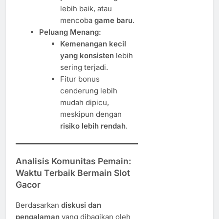
lebih baik, atau
mencoba
game baru
.
Peluang Menang:
Kemenangan kecil
yang konsisten
lebih
sering terjadi.
Fitur bonus
cenderung lebih
mudah dipicu,
meskipun dengan
risiko lebih rendah
.
Analisis Komunitas Pemain:
Waktu Terbaik Bermain Slot
Gacor
Berdasarkan
diskusi dan
pengalaman
yang dibagikan oleh