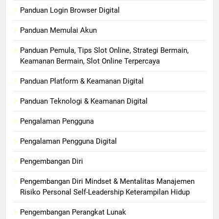
Panduan Login Browser Digital
Panduan Memulai Akun
Panduan Pemula, Tips Slot Online, Strategi Bermain,
Keamanan Bermain, Slot Online Terpercaya
Panduan Platform & Keamanan Digital
Panduan Teknologi & Keamanan Digital
Pengalaman Pengguna
Pengalaman Pengguna Digital
Pengembangan Diri
Pengembangan Diri Mindset & Mentalitas Manajemen
Risiko Personal Self-Leadership Keterampilan Hidup
Pengembangan Perangkat Lunak