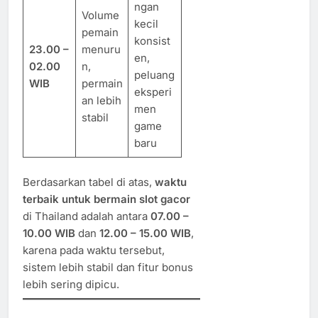
ngan
Volume
kecil
pemain
konsist
23.00 –
menuru
en,
02.00
n,
peluang
WIB
permain
eksperi
an lebih
men
stabil
game
baru
Berdasarkan tabel di atas,
waktu
terbaik untuk bermain slot gacor
di Thailand adalah antara
07.00 –
10.00 WIB
dan
12.00 – 15.00 WIB
,
karena pada waktu tersebut,
sistem lebih stabil dan fitur bonus
lebih sering dipicu.