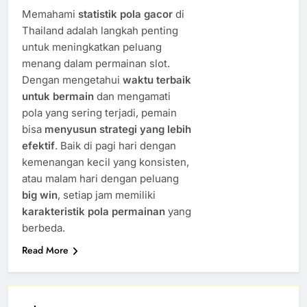
Memahami
statistik pola gacor
di
Thailand adalah langkah penting
untuk meningkatkan peluang
menang dalam permainan slot.
Dengan mengetahui
waktu terbaik
untuk bermain
dan mengamati
pola yang sering terjadi, pemain
bisa
menyusun strategi yang lebih
efektif
. Baik di pagi hari dengan
kemenangan kecil yang konsisten,
atau malam hari dengan peluang
big win
, setiap jam memiliki
karakteristik pola permainan
yang
berbeda.
Read More