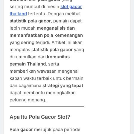
sering muncul di mesin
slot gacor
thailand
tertentu. Dengan melihat
statistik pola gacor
, pemain dapat
lebih mudah
menganalisis dan
memanfaatkan pola kemenangan
yang sering terjadi. Artikel ini akan
mengulas
statistik pola gacor
yang
dikumpulkan dari
komunitas
pemain Thailand
, serta
memberikan wawasan mengenai
kapan waktu terbaik untuk bermain
dan bagaimana
strategi yang tepat
dapat membantu meningkatkan
peluang menang.
Apa Itu Pola Gacor Slot?
Pola gacor
merujuk pada periode