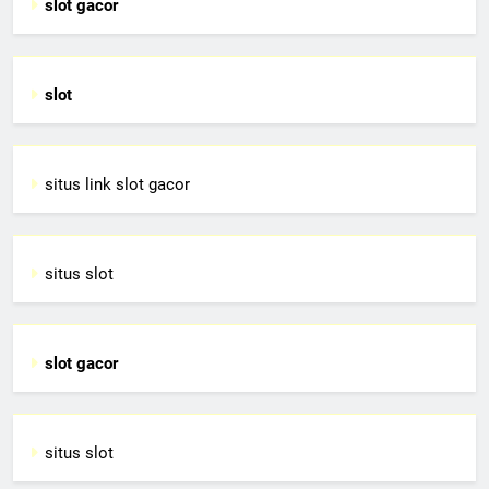
slot gacor
slot
situs link slot gacor
situs slot
slot gacor
situs slot