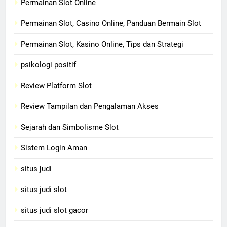
Permainan Slot Online
Permainan Slot, Casino Online, Panduan Bermain Slot
Permainan Slot, Kasino Online, Tips dan Strategi
psikologi positif
Review Platform Slot
Review Tampilan dan Pengalaman Akses
Sejarah dan Simbolisme Slot
Sistem Login Aman
situs judi
situs judi slot
situs judi slot gacor