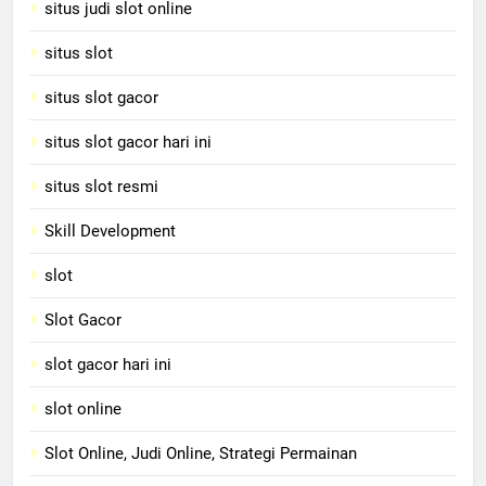
situs judi slot online
situs slot
situs slot gacor
situs slot gacor hari ini
situs slot resmi
Skill Development
slot
Slot Gacor
slot gacor hari ini
slot online
Slot Online, Judi Online, Strategi Permainan