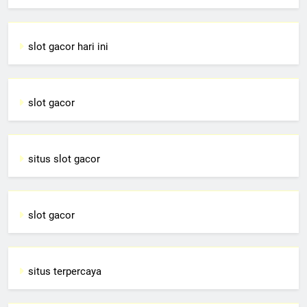
slot gacor hari ini
slot gacor
situs slot gacor
slot gacor
situs terpercaya