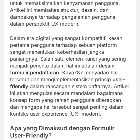
untuk memaksimalkan kenyamanan pengguna.
Artikel ini membahas struktur, desain, dan
dampaknya terhadap pengalaman pengguna
dalam perspektif UX modern.
Dalam era digital yang sangat kompetitif, kesan
pertama pengguna terhadap sebuah platform
sangat menentukan keberhasilan jangka
panjangnya. Salah satu elemen kunci yang sering
menjadi penentu dalam hal ini adalah
desain
formulir pendaftaran
. Kaya787 menyadari hal
tersebut dan mengimplementasikan prinsip
user-
friendly
dalam rancangan sistem daftarnya. Artikel
ini akan mengulas secara mendalam bagaimana
konsep form yang ramah pengguna diterapkan
dan mengapa hal tersebut sangat penting dalam
konteks user experience (UX) modern.
Apa yang Dimaksud dengan Formulir
User-Friendly?