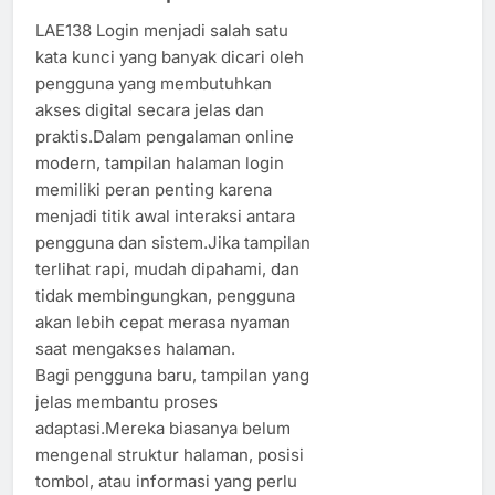
LAE138 Login menjadi salah satu
kata kunci yang banyak dicari oleh
pengguna yang membutuhkan
akses digital secara jelas dan
praktis.Dalam pengalaman online
modern, tampilan halaman login
memiliki peran penting karena
menjadi titik awal interaksi antara
pengguna dan sistem.Jika tampilan
terlihat rapi, mudah dipahami, dan
tidak membingungkan, pengguna
akan lebih cepat merasa nyaman
saat mengakses halaman.
Bagi pengguna baru, tampilan yang
jelas membantu proses
adaptasi.Mereka biasanya belum
mengenal struktur halaman, posisi
tombol, atau informasi yang perlu