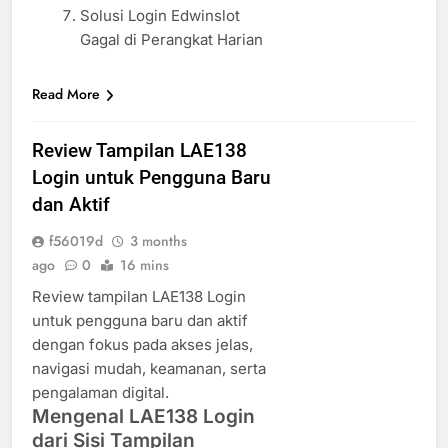
Solusi Login Edwinslot
Gagal di Perangkat Harian
Read More
Review Tampilan LAE138
Login untuk Pengguna Baru
dan Aktif
f56019d
3 months
ago
0
16 mins
Review tampilan LAE138 Login
untuk pengguna baru dan aktif
dengan fokus pada akses jelas,
navigasi mudah, keamanan, serta
pengalaman digital.
Mengenal LAE138 Login
dari Sisi Tampilan