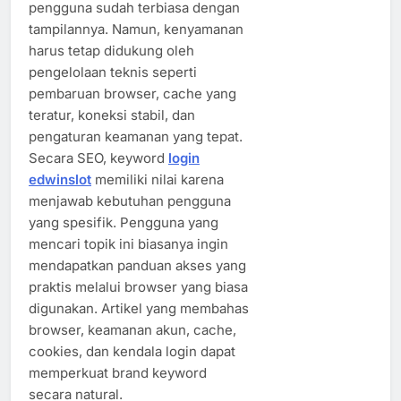
pengguna sudah terbiasa dengan
tampilannya. Namun, kenyamanan
harus tetap didukung oleh
pengelolaan teknis seperti
pembaruan browser, cache yang
teratur, koneksi stabil, dan
pengaturan keamanan yang tepat.
Secara SEO, keyword
login
edwinslot
memiliki nilai karena
menjawab kebutuhan pengguna
yang spesifik. Pengguna yang
mencari topik ini biasanya ingin
mendapatkan panduan akses yang
praktis melalui browser yang biasa
digunakan. Artikel yang membahas
browser, keamanan akun, cache,
cookies, dan kendala login dapat
memperkuat brand keyword
secara natural.