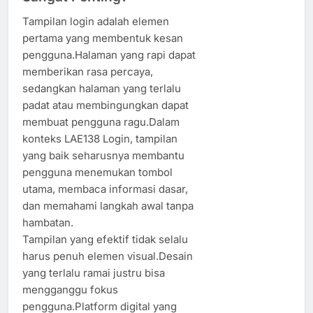
Tampilan login adalah elemen
pertama yang membentuk kesan
pengguna.Halaman yang rapi dapat
memberikan rasa percaya,
sedangkan halaman yang terlalu
padat atau membingungkan dapat
membuat pengguna ragu.Dalam
konteks LAE138 Login, tampilan
yang baik seharusnya membantu
pengguna menemukan tombol
utama, membaca informasi dasar,
dan memahami langkah awal tanpa
hambatan.
Tampilan yang efektif tidak selalu
harus penuh elemen visual.Desain
yang terlalu ramai justru bisa
mengganggu fokus
pengguna.Platform digital yang