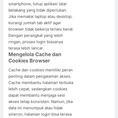
smartphone, tutup aplikasi latar
belakang yang tidak diperlukan.
Jika memakai laptop atau desktop,
kurangi jumlah tab aktif agar
browser tidak bekerja terlalu berat.
Dengan perangkat yang lebih
ringan, proses login biasanya
terasa lebih lancar.
Mengelola Cache dan
Cookies Browser
Cache dan cookies memiliki peran
penting dalam pengalaman akses.
Cache membantu halaman terbuka
lebih cepat, sedangkan cookies
dapat membantu menjaga sesi
akses tetap konsisten. Namun, jika
data ini menumpuk atau tidak
sinkron, halaman login bisa terasa