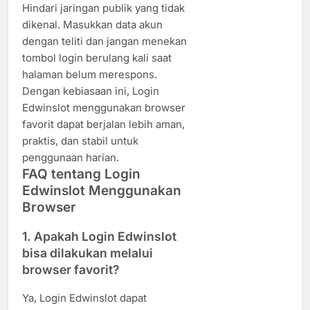
Hindari jaringan publik yang tidak
dikenal. Masukkan data akun
dengan teliti dan jangan menekan
tombol login berulang kali saat
halaman belum merespons.
Dengan kebiasaan ini, Login
Edwinslot menggunakan browser
favorit dapat berjalan lebih aman,
praktis, dan stabil untuk
penggunaan harian.
FAQ tentang Login
Edwinslot Menggunakan
Browser
1. Apakah Login Edwinslot
bisa dilakukan melalui
browser favorit?
Ya, Login Edwinslot dapat