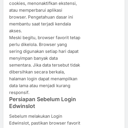
cookies, menonaktifkan ekstensi,
atau memperbarui aplikasi
browser. Pengetahuan dasar ini
membantu saat terjadi kendala
akses.
Meski begitu, browser favorit tetap
perlu dikelola. Browser yang
sering digunakan setiap hari dapat
menyimpan banyak data
sementara. Jika data tersebut tidak
dibersihkan secara berkala,
halaman login dapat menampilkan
data lama atau menjadi kurang
responsif.
Persiapan Sebelum Login
Edwinslot
Sebelum melakukan Login
Edwinslot, pastikan browser favorit