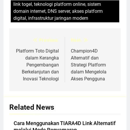
link togel, teknologi platform online, sistem
domain internet, DNS server, akses platform
digital, infrastruktur jaringan modern
Previous:
Next:
Post
navigation
Platform Toto Digital
Champion4D
dalam Kerangka
Alternatif dan
Pengembangan
Strategi Platform
Berkelanjutan dan
dalam Mengelola
Inovasi Teknologi
Akses Pengguna
Related News
Cara Menggunakan TIARA4D Link Alternatif