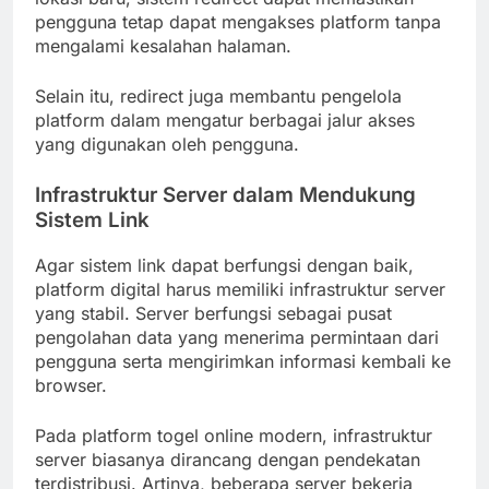
pengguna tetap dapat mengakses platform tanpa
mengalami kesalahan halaman.
Selain itu, redirect juga membantu pengelola
platform dalam mengatur berbagai jalur akses
yang digunakan oleh pengguna.
Infrastruktur Server dalam Mendukung
Sistem Link
Agar sistem link dapat berfungsi dengan baik,
platform digital harus memiliki infrastruktur server
yang stabil. Server berfungsi sebagai pusat
pengolahan data yang menerima permintaan dari
pengguna serta mengirimkan informasi kembali ke
browser.
Pada platform togel online modern, infrastruktur
server biasanya dirancang dengan pendekatan
terdistribusi. Artinya, beberapa server bekerja