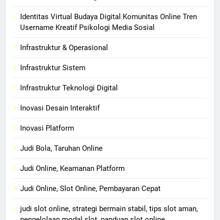
Identitas Virtual Budaya Digital Komunitas Online Tren
Username Kreatif Psikologi Media Sosial
Infrastruktur & Operasional
Infrastruktur Sistem
Infrastruktur Teknologi Digital
Inovasi Desain Interaktif
Inovasi Platform
Judi Bola, Taruhan Online
Judi Online, Keamanan Platform
Judi Online, Slot Online, Pembayaran Cepat
judi slot online, strategi bermain stabil, tips slot aman,
pengelolaan modal slot, panduan slot online