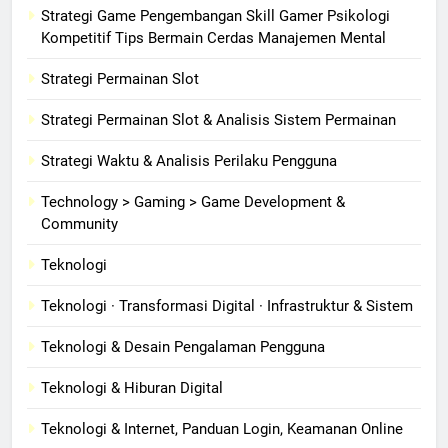
Strategi Game Pengembangan Skill Gamer Psikologi
Kompetitif Tips Bermain Cerdas Manajemen Mental
Strategi Permainan Slot
Strategi Permainan Slot & Analisis Sistem Permainan
Strategi Waktu & Analisis Perilaku Pengguna
Technology > Gaming > Game Development &
Community
Teknologi
Teknologi · Transformasi Digital · Infrastruktur & Sistem
Teknologi & Desain Pengalaman Pengguna
Teknologi & Hiburan Digital
Teknologi & Internet, Panduan Login, Keamanan Online