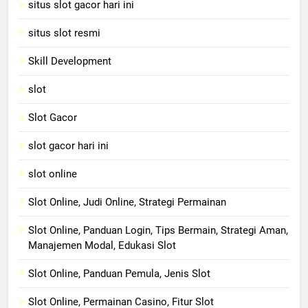
situs slot gacor hari ini
situs slot resmi
Skill Development
slot
Slot Gacor
slot gacor hari ini
slot online
Slot Online, Judi Online, Strategi Permainan
Slot Online, Panduan Login, Tips Bermain, Strategi Aman,
Manajemen Modal, Edukasi Slot
Slot Online, Panduan Pemula, Jenis Slot
Slot Online, Permainan Casino, Fitur Slot