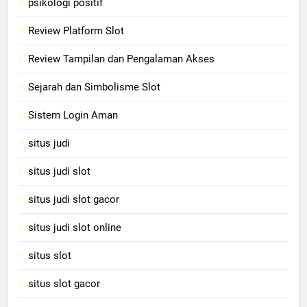
psikologi positif
Review Platform Slot
Review Tampilan dan Pengalaman Akses
Sejarah dan Simbolisme Slot
Sistem Login Aman
situs judi
situs judi slot
situs judi slot gacor
situs judi slot online
situs slot
situs slot gacor