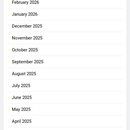
February 2026
January 2026
December 2025
November 2025
October 2025
September 2025
August 2025
July 2025
June 2025
May 2025
April 2025