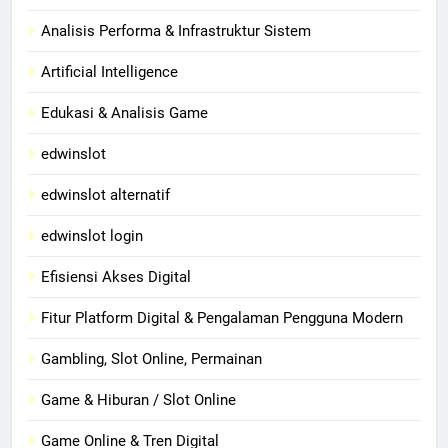
Analisis Performa & Infrastruktur Sistem
Artificial Intelligence
Edukasi & Analisis Game
edwinslot
edwinslot alternatif
edwinslot login
Efisiensi Akses Digital
Fitur Platform Digital & Pengalaman Pengguna Modern
Gambling, Slot Online, Permainan
Game & Hiburan / Slot Online
Game Online & Tren Digital