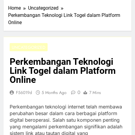
Home
Uncategorized
Perkembangan Teknologi Link Togel dalam Platform
Online
UNCATEGORIZED
Perkembangan Teknologi
Link Togel dalam Platform
Online
0
F56019d
5 Months Ago
7 Mins
Perkembangan teknologi internet telah membawa
perubahan besar dalam cara berbagai platform
digital beroperasi. Salah satu komponen penting
yang mengalami perkembangan signifikan adalah
sistem link atau tautan digital yang