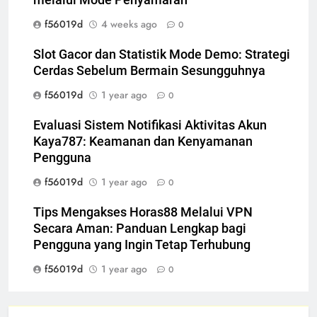
melalui Mode Penyamaran
f56019d
4 weeks ago
0
Slot Gacor dan Statistik Mode Demo: Strategi
Cerdas Sebelum Bermain Sesungguhnya
f56019d
1 year ago
0
Evaluasi Sistem Notifikasi Aktivitas Akun
Kaya787: Keamanan dan Kenyamanan
Pengguna
f56019d
1 year ago
0
Tips Mengakses Horas88 Melalui VPN
Secara Aman: Panduan Lengkap bagi
Pengguna yang Ingin Tetap Terhubung
f56019d
1 year ago
0