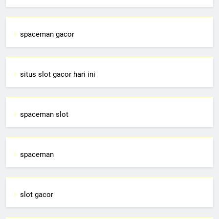
spaceman gacor
situs slot gacor hari ini
spaceman slot
spaceman
slot gacor