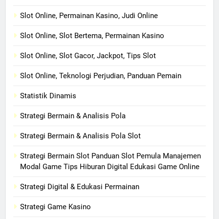
Slot Online, Permainan Kasino, Judi Online
Slot Online, Slot Bertema, Permainan Kasino
Slot Online, Slot Gacor, Jackpot, Tips Slot
Slot Online, Teknologi Perjudian, Panduan Pemain
Statistik Dinamis
Strategi Bermain & Analisis Pola
Strategi Bermain & Analisis Pola Slot
Strategi Bermain Slot Panduan Slot Pemula Manajemen
Modal Game Tips Hiburan Digital Edukasi Game Online
Strategi Digital & Edukasi Permainan
Strategi Game Kasino