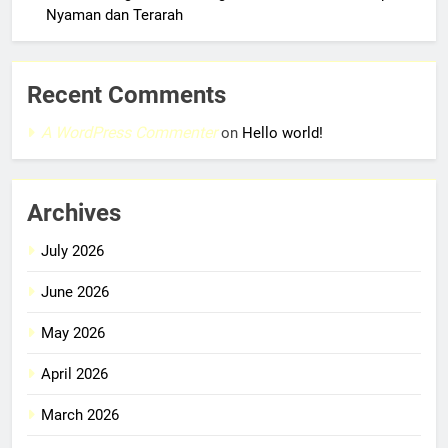
Nyaman dan Terarah
Recent Comments
A WordPress Commenter
on
Hello world!
Archives
July 2026
June 2026
May 2026
April 2026
March 2026