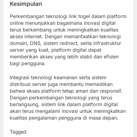
Kesimpulan
Perkembangan teknologi link togel dalam platform
online menunjukkan bagaimana inovasi digital
terus berkembang untuk meningkatkan kualitas
akses internet. Dengan memanfaatkan teknologi
domain, DNS, sistem redirect, serta infrastruktur
server yang kuat, platform digital dapat
memberikan akses yang lebih stabil dan efisien
bagi pengguna.
Integrasi teknologi keamanan serta sistem
distribusi server juga membantu memastikan
bahwa akses platform tetap aman dan responsif.
Dengan perkembangan teknologi yang terus
berlangsung, sistem link dalam platform digital
akan terus mengalami inovasi untuk meningkatkan
kualitas pengalaman pengguna di masa depan.
Tagged: