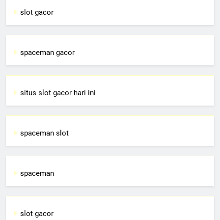
slot gacor
spaceman gacor
situs slot gacor hari ini
spaceman slot
spaceman
slot gacor