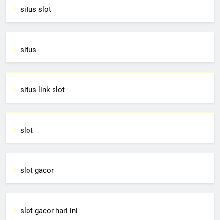
situs slot
situs
situs link slot
slot
slot gacor
slot gacor hari ini