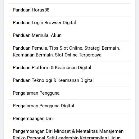
Panduan Horas88
Panduan Login Browser Digital
Panduan Memulai Akun
Panduan Pemula, Tips Slot Online, Strategi Bermain,
Keamanan Bermain, Slot Online Terpercaya
Panduan Platform & Keamanan Digital
Panduan Teknologi & Keamanan Digital
Pengalaman Pengguna
Pengalaman Pengguna Digital
Pengembangan Diri
Pengembangan Diri Mindset & Mentalitas Manajemen
Risiko Personal Self-Leadership Keterampilan Hidup