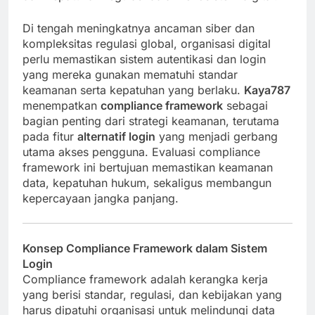
Di tengah meningkatnya ancaman siber dan
kompleksitas regulasi global, organisasi digital
perlu memastikan sistem autentikasi dan login
yang mereka gunakan mematuhi standar
keamanan serta kepatuhan yang berlaku.
Kaya787
menempatkan
compliance framework
sebagai
bagian penting dari strategi keamanan, terutama
pada fitur
alternatif login
yang menjadi gerbang
utama akses pengguna. Evaluasi compliance
framework ini bertujuan memastikan keamanan
data, kepatuhan hukum, sekaligus membangun
kepercayaan jangka panjang.
Konsep Compliance Framework dalam Sistem
Login
Compliance framework adalah kerangka kerja
yang berisi standar, regulasi, dan kebijakan yang
harus dipatuhi organisasi untuk melindungi data