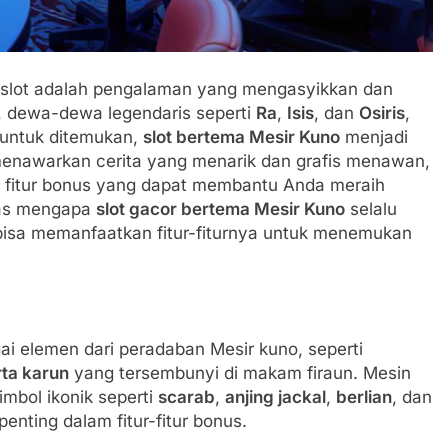
 slot adalah pengalaman yang mengasyikkan dan
, dewa-dewa legendaris seperti
Ra
,
Isis
, dan
Osiris
,
 untuk ditemukan,
slot bertema Mesir Kuno
menjadi
 menawarkan cerita yang menarik dan grafis menawan,
gai fitur bonus yang dapat membantu Anda meraih
has mengapa
slot gacor bertema Mesir Kuno
selalu
bisa memanfaatkan fitur-fiturnya untuk menemukan
 elemen dari peradaban Mesir kuno, seperti
rta karun
yang tersembunyi di makam firaun. Mesin
simbol ikonik seperti
scarab
,
anjing jackal
,
berlian
, dan
nting dalam fitur-fitur bonus.