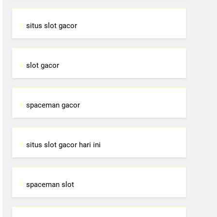
situs slot gacor
slot gacor
spaceman gacor
situs slot gacor hari ini
spaceman slot