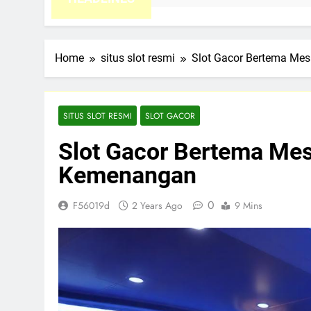
Home
situs slot resmi
Slot Gacor Bertema Me
SITUS SLOT RESMI
SLOT GACOR
Slot Gacor Bertema Me
Kemenangan
0
F56019d
2 Years Ago
9 Mins