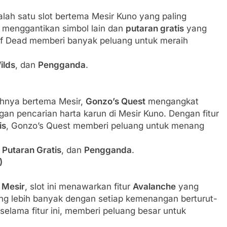
lah satu slot bertema Mesir Kuno yang paling
menggantikan simbol lain dan
putaran gratis
yang
of Dead memberi banyak peluang untuk meraih
ilds
, dan
Pengganda
.
hnya bertema Mesir,
Gonzo’s Quest
mengangkat
an pencarian harta karun di Mesir Kuno. Dengan fitur
is
, Gonzo’s Quest memberi peluang untuk menang
,
Putaran Gratis
, dan
Pengganda
.
)
 Mesir
, slot ini menawarkan fitur
Avalanche
yang
 lebih banyak dengan setiap kemenangan berturut-
 selama fitur ini, memberi peluang besar untuk