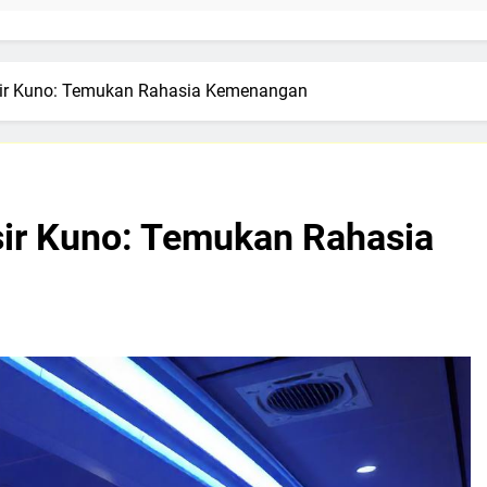
sir Kuno: Temukan Rahasia Kemenangan
sir Kuno: Temukan Rahasia