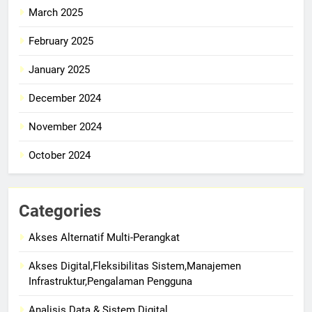
March 2025
February 2025
January 2025
December 2024
November 2024
October 2024
Categories
Akses Alternatif Multi-Perangkat
Akses Digital,Fleksibilitas Sistem,Manajemen
Infrastruktur,Pengalaman Pengguna
Analisis Data & Sistem Digital