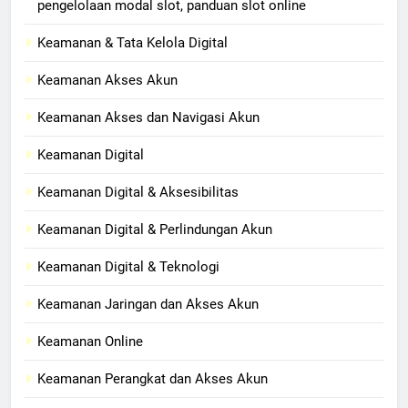
pengelolaan modal slot, panduan slot online
Keamanan & Tata Kelola Digital
Keamanan Akses Akun
Keamanan Akses dan Navigasi Akun
Keamanan Digital
Keamanan Digital & Aksesibilitas
Keamanan Digital & Perlindungan Akun
Keamanan Digital & Teknologi
Keamanan Jaringan dan Akses Akun
Keamanan Online
Keamanan Perangkat dan Akses Akun