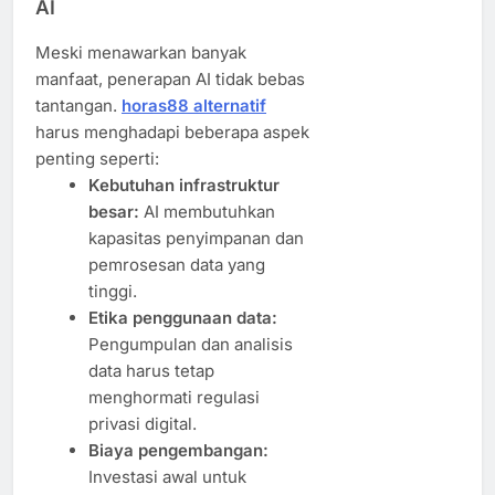
AI
Meski menawarkan banyak
manfaat, penerapan AI tidak bebas
tantangan.
horas88
alternatif
harus menghadapi beberapa aspek
penting seperti:
Kebutuhan infrastruktur
besar:
AI membutuhkan
kapasitas penyimpanan dan
pemrosesan data yang
tinggi.
Etika penggunaan data:
Pengumpulan dan analisis
data harus tetap
menghormati regulasi
privasi digital.
Biaya pengembangan:
Investasi awal untuk