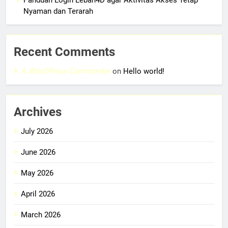
Panduan Login Lebah4D agar Aktivitas Akses Tetap
Nyaman dan Terarah
Recent Comments
A WordPress Commenter
on
Hello world!
Archives
July 2026
June 2026
May 2026
April 2026
March 2026