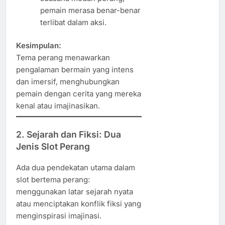
pemain merasa benar-benar
terlibat dalam aksi.
Kesimpulan:
Tema perang menawarkan
pengalaman bermain yang intens
dan imersif, menghubungkan
pemain dengan cerita yang mereka
kenal atau imajinasikan.
2. Sejarah dan Fiksi: Dua
Jenis Slot Perang
Ada dua pendekatan utama dalam
slot bertema perang:
menggunakan latar sejarah nyata
atau menciptakan konflik fiksi yang
menginspirasi imajinasi.