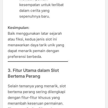
kesempatan untuk terlibat
dalam cerita yang
sepenuhnya baru.
Kesimpulan:
Baik menggunakan latar sejarah
atau fiksi, kedua jenis slot ini
menawarkan daya tarik unik yang
dapat menarik pemain dengan
preferensi berbeda.
3. Fitur Utama dalam Slot
Bertema Perang
Selain temanya yang menarik, slot
bertema perang sering dilengkapi
dengan fitur-fitur khusus yang
menambah keseruan permainan.