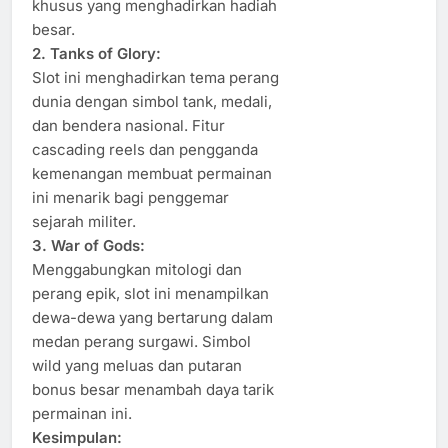
khusus yang menghadirkan hadiah
besar.
2. Tanks of Glory:
Slot ini menghadirkan tema perang
dunia dengan simbol tank, medali,
dan bendera nasional. Fitur
cascading reels dan pengganda
kemenangan membuat permainan
ini menarik bagi penggemar
sejarah militer.
3. War of Gods:
Menggabungkan mitologi dan
perang epik, slot ini menampilkan
dewa-dewa yang bertarung dalam
medan perang surgawi. Simbol
wild yang meluas dan putaran
bonus besar menambah daya tarik
permainan ini.
Kesimpulan: