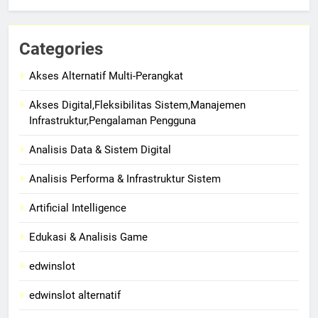
Categories
Akses Alternatif Multi-Perangkat
Akses Digital,Fleksibilitas Sistem,Manajemen
Infrastruktur,Pengalaman Pengguna
Analisis Data & Sistem Digital
Analisis Performa & Infrastruktur Sistem
Artificial Intelligence
Edukasi & Analisis Game
edwinslot
edwinslot alternatif