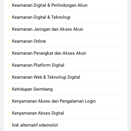
Keamanan Digital & Perlindungan Akun
Keamanan Digital & Teknologi
Keamanan Jaringan dan Akses Akun
Keamanan Online
Keamanan Perangkat dan Akses Akun
Keamanan Platform Digital
Keamanan Web & Teknologi Digital
Kehidupan Seimbang
Kenyamanan Akses dan Pengalaman Login
Kenyamanan Akses Digital
link alternatif edwinslot