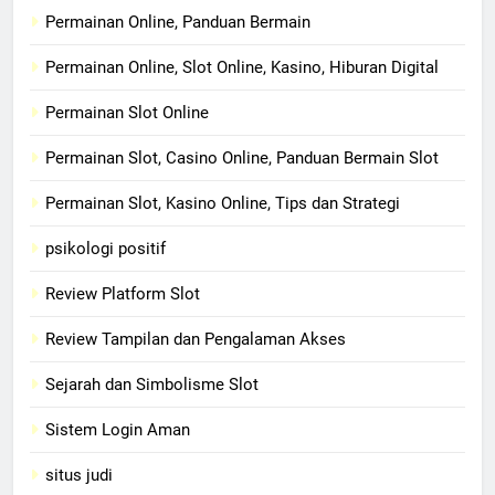
Permainan Online, Panduan Bermain
Permainan Online, Slot Online, Kasino, Hiburan Digital
Permainan Slot Online
Permainan Slot, Casino Online, Panduan Bermain Slot
Permainan Slot, Kasino Online, Tips dan Strategi
psikologi positif
Review Platform Slot
Review Tampilan dan Pengalaman Akses
Sejarah dan Simbolisme Slot
Sistem Login Aman
situs judi