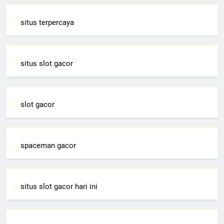
situs terpercaya
situs slot gacor
slot gacor
spaceman gacor
situs slot gacor hari ini