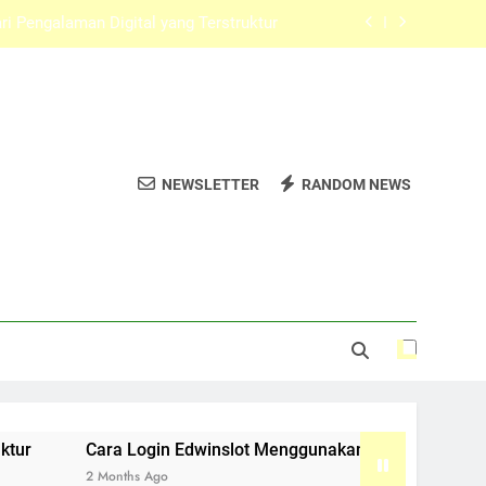
i Pengalaman Digital yang Terstruktur
wser Favorit dengan Aman dan Praktis
un yang Perlu Diperhatikan Pengguna
 Alternatif melalui Mode Penyamaran
NEWSLETTER
RANDOM NEWS
i Pengalaman Digital yang Terstruktur
wser Favorit dengan Aman dan Praktis
Medicine
Advancing Bioelectronic Medicine.
un yang Perlu Diperhatikan Pengguna
ara Login Edwinslot Menggunakan Browser Favorit dengan Am
 Months Ago