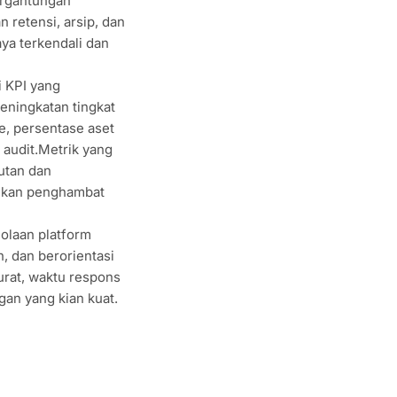
ergantungan
n retensi, arsip, dan
ya terkendali dan
i KPI yang
peningkatan tingkat
e, persentase aset
 audit.Metrik yang
utan dan
ukan penghambat
olaan platform
h, dan berorientasi
urat, waktu respons
an yang kian kuat.