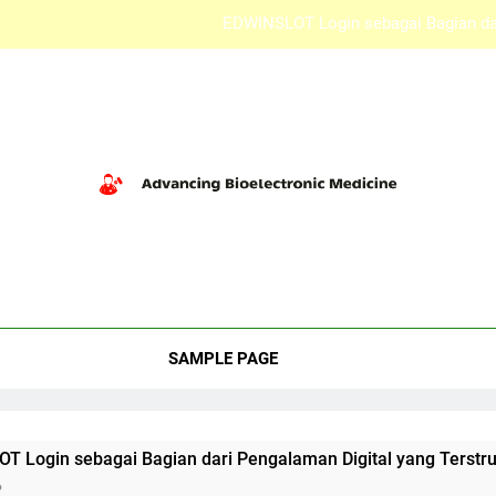
EDWINSLOT Login sebagai Bagian dar
Cara Login Edwinslot Menggunakan Bro
Lebah4D Login dan Keamanan Ak
Cara Menggunakan TIARA4D Link
EDWINSLOT Login sebagai Bagian dar
Cara Login Edwinslot Menggunakan Bro
ancing Bioelectronic 
ngembangan Dan Inovasi Dalam Bidang Bioelektronika Dengan 
Lebah4D Login dan Keamanan Ak
SAMPLE PAGE
gai Bagian dari Pengalaman Digital yang Terstruktur
C
2