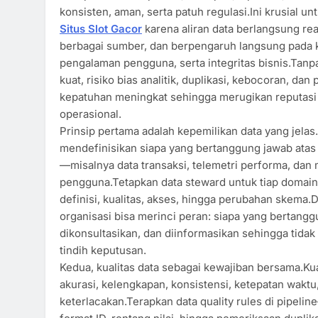
konsisten, aman, serta patuh regulasi.Ini krusial u
Situs Slot Gacor
karena aliran data berlangsung rea
berbagai sumber, dan berpengaruh langsung pada 
pengalaman pengguna, serta integritas bisnis.Tanpa
kuat, risiko bias analitik, duplikasi, kebocoran, dan
kepatuhan meningkat sehingga merugikan reputasi 
operasional.
Prinsip pertama adalah kepemilikan data yang jela
mendefinisikan siapa yang bertanggung jawab atas 
—misalnya data transaksi, telemetri performa, dan 
pengguna.Tetapkan data steward untuk tiap domai
definisi, kualitas, akses, hingga perubahan skema
organisasi bisa merinci peran: siapa yang bertanggu
dikonsultasikan, dan diinformasikan sehingga tidak
tindih keputusan.
Kedua, kualitas data sebagai kewajiban bersama.K
akurasi, kelengkapan, konsistensi, ketepatan waktu
keterlacakan.Terapkan data quality rules di pipeline