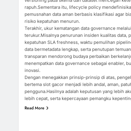
versioning pada skema dan dataset mencegah ket
rapuh.Sementara itu, lifecycle policy mendefinisika
pemusnahan data aman berbasis klasifikasi agar bia
risiko kepatuhan menurun.
Terakhir, ukur kematangan data governance melalu
terukur.Misalnya penurunan insiden kualitas data, 
kepatuhan SLA freshness, waktu pemulihan pipelin
data bermetadata lengkap, serta penutupan temuan
transparan mendorong budaya perbaikan berkelanj
menempatkan data governance sebagai enabler, b
inovasi.
Dengan menegakkan prinsip-prinsip di atas, pengel
bertema slot gacor menjadi lebih andal, aman, patu
pengguna.Hasilnya adalah keputusan yang lebih ak
lebih cepat, serta kepercayaan pemangku kepenting
Read More