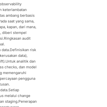
observability
n keterlambatan
atas ambang berbasis
Pada saat yang sama,
pa, kapan, dari mana,
 diberi stempel
si.Ringkasan audit
al.
data.Definisikan risk
kerusakan data),
ift).Untuk analitik dan
ness checks, dan model
ang memengaruhi
kepercayaan pengguna
tusan.
 data.Setiap
rus melalui change
gan staging.Penerapan