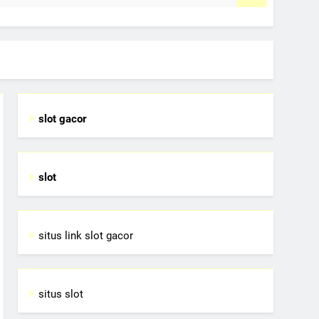
slot gacor
slot
situs link slot gacor
situs slot