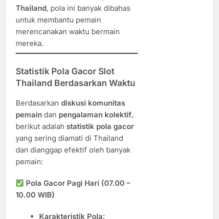
Thailand
, pola ini banyak dibahas
untuk membantu pemain
merencanakan waktu bermain
mereka.
Statistik Pola Gacor Slot
Thailand Berdasarkan Waktu
Berdasarkan
diskusi komunitas
pemain
dan
pengalaman kolektif
,
berikut adalah
statistik pola gacor
yang sering diamati di Thailand
dan dianggap efektif oleh banyak
pemain:
Pola Gacor Pagi Hari (07.00 –
10.00 WIB)
Karakteristik Pola: