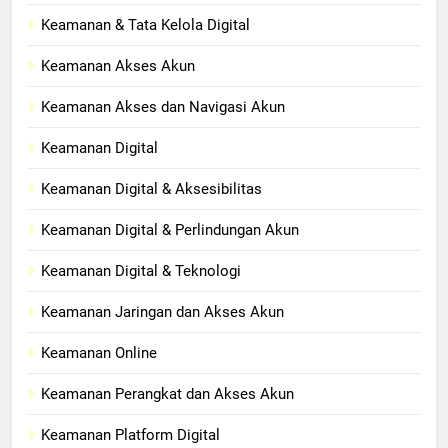
Keamanan & Tata Kelola Digital
Keamanan Akses Akun
Keamanan Akses dan Navigasi Akun
Keamanan Digital
Keamanan Digital & Aksesibilitas
Keamanan Digital & Perlindungan Akun
Keamanan Digital & Teknologi
Keamanan Jaringan dan Akses Akun
Keamanan Online
Keamanan Perangkat dan Akses Akun
Keamanan Platform Digital