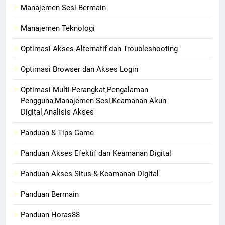
Manajemen Sesi Bermain
Manajemen Teknologi
Optimasi Akses Alternatif dan Troubleshooting
Optimasi Browser dan Akses Login
Optimasi Multi-Perangkat,Pengalaman
Pengguna,Manajemen Sesi,Keamanan Akun
Digital,Analisis Akses
Panduan & Tips Game
Panduan Akses Efektif dan Keamanan Digital
Panduan Akses Situs & Keamanan Digital
Panduan Bermain
Panduan Horas88