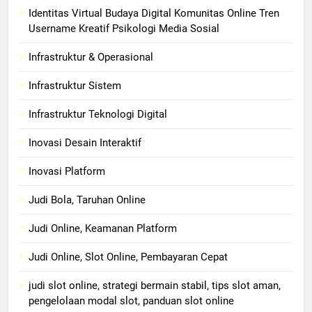
Identitas Virtual Budaya Digital Komunitas Online Tren
Username Kreatif Psikologi Media Sosial
Infrastruktur & Operasional
Infrastruktur Sistem
Infrastruktur Teknologi Digital
Inovasi Desain Interaktif
Inovasi Platform
Judi Bola, Taruhan Online
Judi Online, Keamanan Platform
Judi Online, Slot Online, Pembayaran Cepat
judi slot online, strategi bermain stabil, tips slot aman,
pengelolaan modal slot, panduan slot online