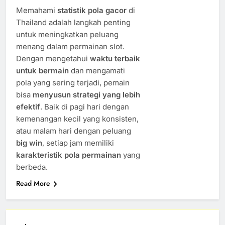
Memahami
statistik pola gacor
di
Thailand adalah langkah penting
untuk meningkatkan peluang
menang dalam permainan slot.
Dengan mengetahui
waktu terbaik
untuk bermain
dan mengamati
pola yang sering terjadi, pemain
bisa
menyusun strategi yang lebih
efektif
. Baik di pagi hari dengan
kemenangan kecil yang konsisten,
atau malam hari dengan peluang
big win
, setiap jam memiliki
karakteristik pola permainan
yang
berbeda.
Read More