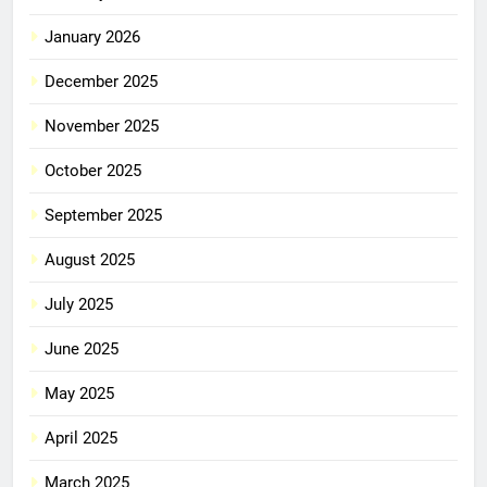
January 2026
December 2025
November 2025
October 2025
September 2025
August 2025
July 2025
June 2025
May 2025
April 2025
March 2025