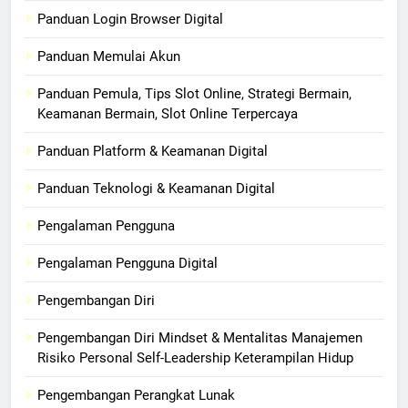
Panduan Login Browser Digital
Panduan Memulai Akun
Panduan Pemula, Tips Slot Online, Strategi Bermain,
Keamanan Bermain, Slot Online Terpercaya
Panduan Platform & Keamanan Digital
Panduan Teknologi & Keamanan Digital
Pengalaman Pengguna
Pengalaman Pengguna Digital
Pengembangan Diri
Pengembangan Diri Mindset & Mentalitas Manajemen
Risiko Personal Self-Leadership Keterampilan Hidup
Pengembangan Perangkat Lunak