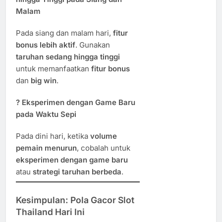
Malam
Pada siang dan malam hari,
fitur
bonus lebih aktif
. Gunakan
taruhan sedang hingga tinggi
untuk memanfaatkan
fitur bonus
dan
big win
.
?
Eksperimen dengan Game Baru
pada Waktu Sepi
Pada dini hari, ketika
volume
pemain menurun
, cobalah untuk
eksperimen dengan game baru
atau
strategi taruhan berbeda
.
Kesimpulan: Pola Gacor Slot
Thailand Hari Ini