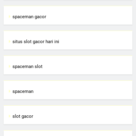
spaceman gacor
situs slot gacor hari ini
spaceman slot
spaceman
slot gacor