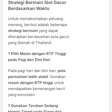
Strategi Bermain Slot Gacor
Berdasarkan Waktu
Untuk memaksimalkan peluang
menang, berikut adalah beberapa
strategi bermain
yang dapat
diterapkan berdasarkan pola gacor
yang diamati di Thailand:
?
Pilih Mesin dengan RTP Tinggi
pada Pagi dan Dini Hari
Pada pagi hari dan dini hari,
pola
permainan lebih stabil
. Gunakan
mesin dengan RTP tinggi
untuk
mendapatkan kemenangan kecil
yang konsisten.
?
Gunakan Taruhan Sedang
hingga Tinggi pada Siang dan