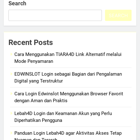
Search
SEARCH
Recent Posts
Cara Menggunakan TIARA4D Link Alternatif melalui
Mode Penyamaran
EDWINSLOT Login sebagai Bagian dari Pengalaman
Digital yang Terstruktur
Cara Login Edwinslot Menggunakan Browser Favorit
dengan Aman dan Praktis
Lebah4D Login dan Keamanan Akun yang Perlu
Diperhatikan Pengguna
Panduan Login Lebah4D agar Aktivitas Akses Tetap