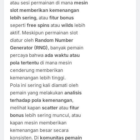
atau sesi permainan di mana
mesin
slot memberikan kemenangan
lebih sering
, atau
fitur bonus
seperti
free spins
atau
wilds
lebih
aktif. Meskipun permainan slot
diatur oleh
Random Number
Generator (RNG)
, banyak pemain
percaya bahwa
ada waktu atau
pola tertentu
di mana mesin
cenderung memberikan
kemenangan lebih tinggi.
Pola ini sering kali diamati oleh
pemain yang melakukan
analisis
terhadap pola kemenangan
,
melihat kapan
scatter
atau
fitur
bonus
lebih sering muncul, atau
kapan mesin memberikan
kemenangan besar secara
konsisten. Di
komunitas pemain