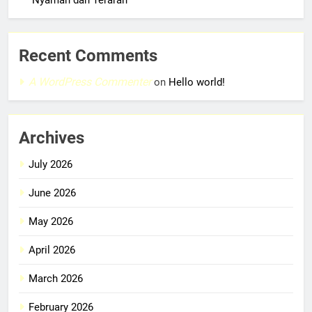
Nyaman dan Terarah
Recent Comments
A WordPress Commenter
on
Hello world!
Archives
July 2026
June 2026
May 2026
April 2026
March 2026
February 2026