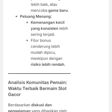
lebih baik, atau
mencoba
game baru
.
Peluang Menang:
Kemenangan kecil
yang konsisten
lebih
sering terjadi.
Fitur bonus
cenderung lebih
mudah dipicu,
meskipun dengan
risiko lebih rendah
.
Analisis Komunitas Pemain:
Waktu Terbaik Bermain Slot
Gacor
Berdasarkan
diskusi dan
pengalaman
yang dibagikan oleh