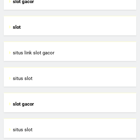
slot gacor
slot
situs link slot gacor
situs slot
slot gacor
situs slot