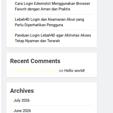
Cara Login Edwinslot Menggunakan Browser
Favorit dengan Aman dan Praktis
Lebah4D Login dan Keamanan Akun yang
Perlu Diperhatikan Pengguna
Panduan Login Lebah4D agar Aktivitas Akses
Tetap Nyaman dan Terarah
Recent Comments
A WordPress Commenter
on
Hello world!
Archives
July 2026
June 2026