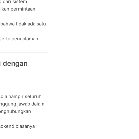
 dari sistem
sikan permintaan
bahwa tidak ada satu
 serta pengalaman
i dengan
la hampir seluruh
tanggung jawab dalam
 menghubungkan
ackend biasanya