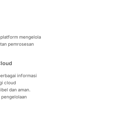
 platform mengelola
patan pemrosesan
Cloud
rbagai informasi
gi cloud
ibel dan aman.
 pengelolaan