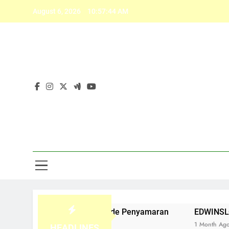
Skip
August 6, 2026
10:57:45 AM
to
content
Adv
Dukung Pe
rnatif melalui Mode Penyamaran
EDWINSLOT Login seba
1 Month Ago
HEADLINES