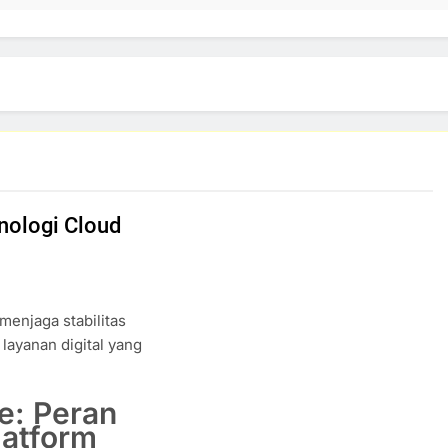
nologi Cloud
enjaga stabilitas
layanan digital yang
e: Peran
latform