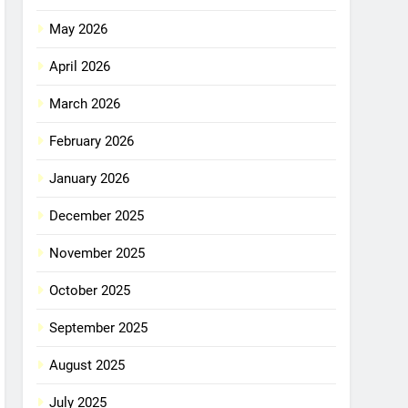
May 2026
April 2026
March 2026
February 2026
January 2026
December 2025
November 2025
October 2025
September 2025
August 2025
July 2025