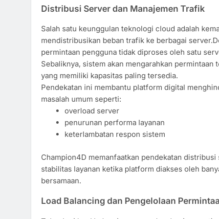
Distribusi Server dan Manajemen Trafik
Salah satu keunggulan teknologi cloud adalah ke
mendistribusikan beban trafik ke berbagai server.D
permintaan pengguna tidak diproses oleh satu serve
Sebaliknya, sistem akan mengarahkan permintaan t
yang memiliki kapasitas paling tersedia.
Pendekatan ini membantu platform digital menghin
masalah umum seperti:
overload server
penurunan performa layanan
keterlambatan respon sistem
Champion4D memanfaatkan pendekatan distribusi 
stabilitas layanan ketika platform diakses oleh ba
bersamaan.
Load Balancing dan Pengelolaan Permint