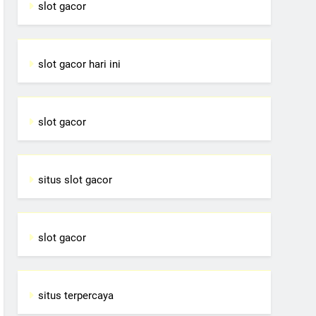
slot gacor
slot gacor hari ini
slot gacor
situs slot gacor
slot gacor
situs terpercaya