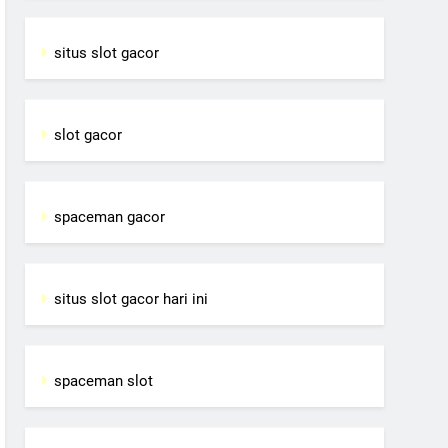
situs slot gacor
slot gacor
spaceman gacor
situs slot gacor hari ini
spaceman slot