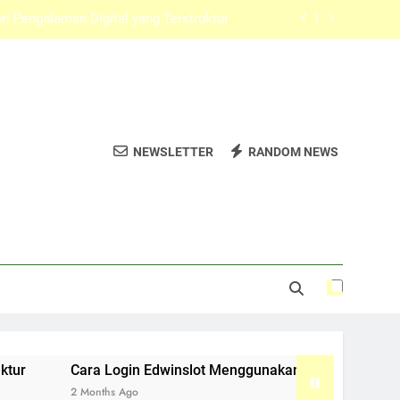
i Pengalaman Digital yang Terstruktur
wser Favorit dengan Aman dan Praktis
un yang Perlu Diperhatikan Pengguna
 Alternatif melalui Mode Penyamaran
NEWSLETTER
RANDOM NEWS
i Pengalaman Digital yang Terstruktur
wser Favorit dengan Aman dan Praktis
Medicine
Advancing Bioelectronic Medicine.
un yang Perlu Diperhatikan Pengguna
ara Login Edwinslot Menggunakan Browser Favorit dengan Am
 Months Ago