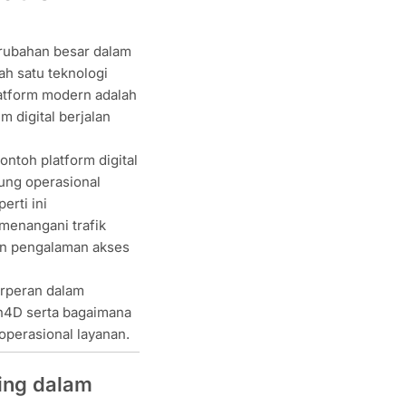
rubahan besar dalam
ah satu teknologi
latform modern adalah
m digital berjalan
toh platform digital
ung operasional
erti ini
menangani trafik
an pengalaman akses
erperan dalam
on4D serta bagaimana
operasional layanan.
ing dalam