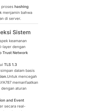
n proses
hashing
k menjamin bahwa
n di server.
eksi Sistem
 aspek keamanan
i-layer dengan
ro Trust Network
lui
TLS 1.3
disimpan dalam basis
tion
.Untuk mencegah
AYA787 memanfaatkan
i dengan aturan
ion and Event
r secara real-