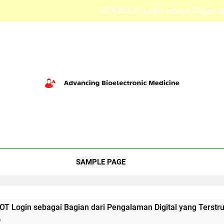
EDWINSLOT Login sebagai Bagian dar
Cara Login Edwinslot Menggunakan Bro
Lebah4D Login dan Keamanan Ak
Cara Menggunakan TIARA4D Link
EDWINSLOT Login sebagai Bagian dar
Cara Login Edwinslot Menggunakan Bro
ancing Bioelectronic 
ngembangan Dan Inovasi Dalam Bidang Bioelektronika Dengan 
Lebah4D Login dan Keamanan Ak
SAMPLE PAGE
gai Bagian dari Pengalaman Digital yang Terstruktur
C
2