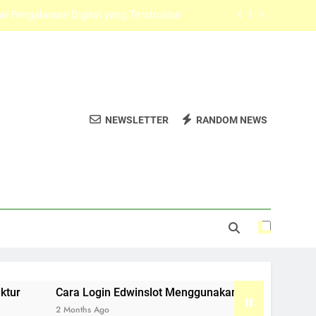
i Pengalaman Digital yang Terstruktur
wser Favorit dengan Aman dan Praktis
un yang Perlu Diperhatikan Pengguna
 Alternatif melalui Mode Penyamaran
NEWSLETTER
RANDOM NEWS
i Pengalaman Digital yang Terstruktur
wser Favorit dengan Aman dan Praktis
Medicine
Advancing Bioelectronic Medicine.
un yang Perlu Diperhatikan Pengguna
ara Login Edwinslot Menggunakan Browser Favorit dengan Am
 Months Ago