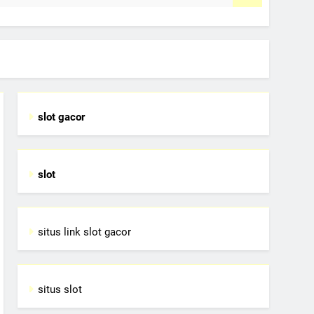
slot gacor
slot
situs link slot gacor
situs slot