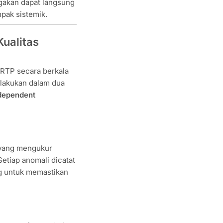
gakan dapat langsung
pak sistemik.
ualitas
 RTP secara berkala
ilakukan dalam dua
ndependent
i yang mengukur
Setiap anomali dicatat
ng untuk memastikan