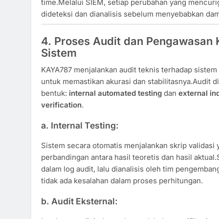
time.Melalui SIEM, setiap perubahan yang mencuri
dideteksi dan dianalisis sebelum menyebabkan dam
4. Proses Audit dan Pengawasan K
Sistem
KAYA787 menjalankan audit teknis terhadap sistem
untuk memastikan akurasi dan stabilitasnya.Audit d
bentuk:
internal automated testing
dan
external i
verification
.
a.
Internal Testing:
Sistem secara otomatis menjalankan skrip validas
perbandingan antara hasil teoretis dan hasil aktual.
dalam log audit, lalu dianalisis oleh tim pengemba
tidak ada kesalahan dalam proses perhitungan.
b.
Audit Eksternal: