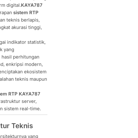
m digital.
KAYA787
erapan
sistem RTP
n teknis berlapis,
gkat akurasi tinggi,
 indikator statistik,
ik yang
hasil perhitungan
ud, enkripsi modern,
enciptakan ekosistem
esalahan teknis maupun
istem RTP KAYA787
astruktur server,
 sistem real-time.
ktur Teknis
arsitekturnya yang