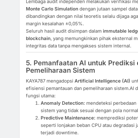
Lembaga audit independen melakukan verifikasi 
Monte Carlo Simulation
dengan jutaan sampel data.
dibandingkan dengan nilai teoretis selalu dijaga aga
margin kesalahan ±0,05%.
Seluruh hasil audit disimpan dalam
immutable ledg
blockchain
, yang memungkinkan pihak eksternal m
integritas data tanpa mengakses sistem internal.
5. Pemanfaatan AI untuk Prediksi
Pemeliharaan Sistem
KAYA787 mengadopsi
Artificial Intelligence (AI)
unt
efisiensi pemantauan dan pemeliharaan sistem.AI 
fungsi utama:
Anomaly Detection:
mendeteksi perbedaan d
sistem yang tidak sesuai dengan pola normal
Predictive Maintenance:
memprediksi poten
seperti lonjakan beban CPU atau degradasi 
terjadi downtime.