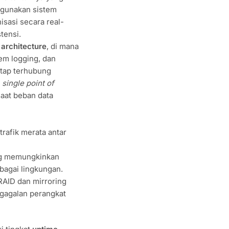
gunakan sistem
isasi secara real-
tensi.
 architecture
, di mana
em logging, dan
etap terhubung
n
single point of
saat beban data
trafik merata antar
g memungkinkan
bagai lingkungan.
ID dan mirroring
egagalan perangkat