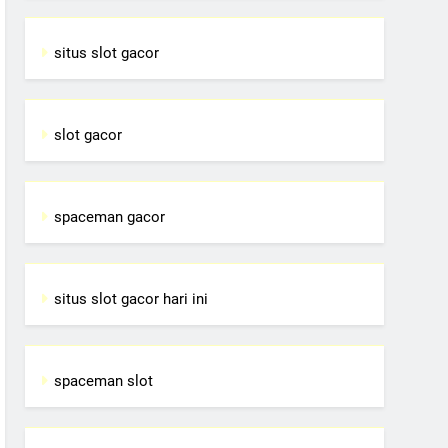
situs slot gacor
slot gacor
spaceman gacor
situs slot gacor hari ini
spaceman slot