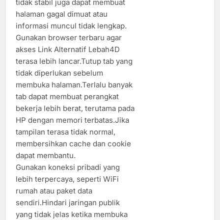
tidak stabil juga dapat membuat
halaman gagal dimuat atau
informasi muncul tidak lengkap.
Gunakan browser terbaru agar
akses Link Alternatif Lebah4D
terasa lebih lancar.Tutup tab yang
tidak diperlukan sebelum
membuka halaman.Terlalu banyak
tab dapat membuat perangkat
bekerja lebih berat, terutama pada
HP dengan memori terbatas.Jika
tampilan terasa tidak normal,
membersihkan cache dan cookie
dapat membantu.
Gunakan koneksi pribadi yang
lebih terpercaya, seperti WiFi
rumah atau paket data
sendiri.Hindari jaringan publik
yang tidak jelas ketika membuka