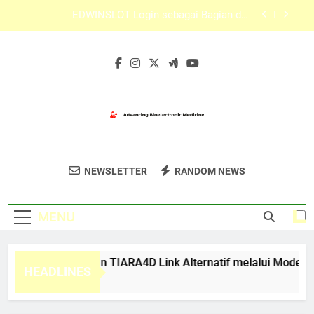
Skip
Cara Login Edwinslot Menggunakan Browser
to
Favorit dengan Aman dan Praktis
content
Lebah4D Login dan Keamanan Akun yang Perlu
Diperhatikan Pengguna
Cara Menggunakan TIARA4D Link Alternatif
melalui Mode Penyamaran
EDWINSLOT Login sebagai Bagian dari
Pengalaman Digital yang Terstruktur
Cara Login Edwinslot Menggunakan Browser
Favorit dengan Aman dan Praktis
Advancing
Dukung Pengembangan Dan Inovasi Dalam
Lebah4D Login dan Keamanan Akun yang Perlu
NEWSLETTER
RANDOM NEWS
Bioelectronic
Diperhatikan Pengguna
Bidang Bioelektronika Dengan Advancing
Bioelectronic Medicine.
Medicine
MENU
ra Menggunakan TIARA4D Link Alternatif melalui Mode Peny
HEADLINES
Weeks Ago