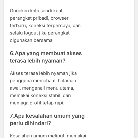
Gunakan kata sandi kuat,
perangkat pribadi, browser
terbaru, koneksi terpercaya, dan
selalu logout jika perangkat
digunakan bersama.
6.Apa yang membuat akses
terasa lebih nyaman?
Akses terasa lebih nyaman jika
pengguna memahami halaman
awal, mengenali menu utama,
memakai koneksi stabil, dan
menjaga profil tetap rapi.
7.Apa kesalahan umum yang
perlu dihindari?
Kesalahan umum meliputi memakai