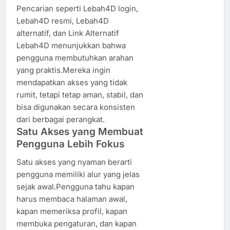
Pencarian seperti Lebah4D login,
Lebah4D resmi, Lebah4D
alternatif, dan Link Alternatif
Lebah4D menunjukkan bahwa
pengguna membutuhkan arahan
yang praktis.Mereka ingin
mendapatkan akses yang tidak
rumit, tetapi tetap aman, stabil, dan
bisa digunakan secara konsisten
dari berbagai perangkat.
Satu Akses yang Membuat
Pengguna Lebih Fokus
Satu akses yang nyaman berarti
pengguna memiliki alur yang jelas
sejak awal.Pengguna tahu kapan
harus membaca halaman awal,
kapan memeriksa profil, kapan
membuka pengaturan, dan kapan