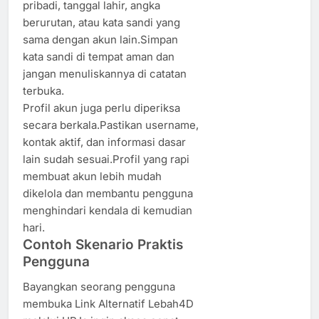
pribadi, tanggal lahir, angka
berurutan, atau kata sandi yang
sama dengan akun lain.Simpan
kata sandi di tempat aman dan
jangan menuliskannya di catatan
terbuka.
Profil akun juga perlu diperiksa
secara berkala.Pastikan username,
kontak aktif, dan informasi dasar
lain sudah sesuai.Profil yang rapi
membuat akun lebih mudah
dikelola dan membantu pengguna
menghindari kendala di kemudian
hari.
Contoh Skenario Praktis
Pengguna
Bayangkan seorang pengguna
membuka Link Alternatif Lebah4D