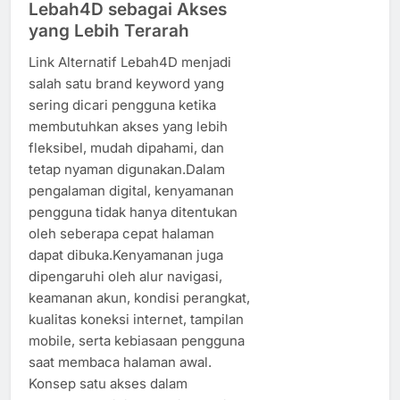
Lebah4D sebagai Akses
yang Lebih Terarah
Link Alternatif Lebah4D menjadi
salah satu brand keyword yang
sering dicari pengguna ketika
membutuhkan akses yang lebih
fleksibel, mudah dipahami, dan
tetap nyaman digunakan.Dalam
pengalaman digital, kenyamanan
pengguna tidak hanya ditentukan
oleh seberapa cepat halaman
dapat dibuka.Kenyamanan juga
dipengaruhi oleh alur navigasi,
keamanan akun, kondisi perangkat,
kualitas koneksi internet, tampilan
mobile, serta kebiasaan pengguna
saat membaca halaman awal.
Konsep satu akses dalam