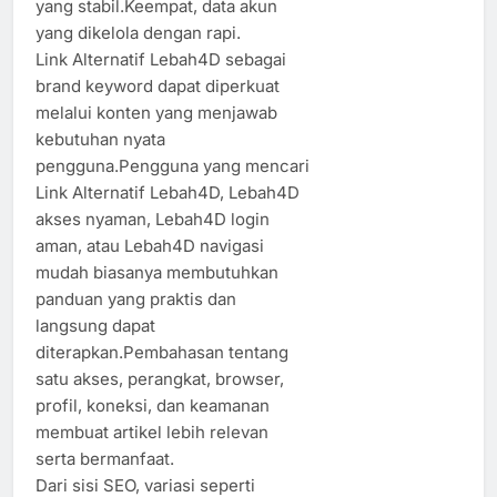
yang stabil.Keempat, data akun
yang dikelola dengan rapi.
Link Alternatif Lebah4D sebagai
brand keyword dapat diperkuat
melalui konten yang menjawab
kebutuhan nyata
pengguna.Pengguna yang mencari
Link Alternatif Lebah4D, Lebah4D
akses nyaman, Lebah4D login
aman, atau Lebah4D navigasi
mudah biasanya membutuhkan
panduan yang praktis dan
langsung dapat
diterapkan.Pembahasan tentang
satu akses, perangkat, browser,
profil, koneksi, dan keamanan
membuat artikel lebih relevan
serta bermanfaat.
Dari sisi SEO, variasi seperti