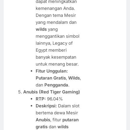
dapat meningkatkan
kemenangan Anda.
Dengan tema Mesir
yang mendalam dan
wilds
yang
menggantikan simbol
lainnya, Legacy of
Egypt memberi
banyak kesempatan
untuk menang besar.
Fitur Unggulan:
Putaran Gratis
,
Wilds
,
dan
Pengganda
.
Anubis (Red Tiger Gaming)
RTP:
96.04%
Deskripsi:
Dalam slot
bertema dewa Mesir
Anubis
, fitur
putaran
gratis
dan
wilds