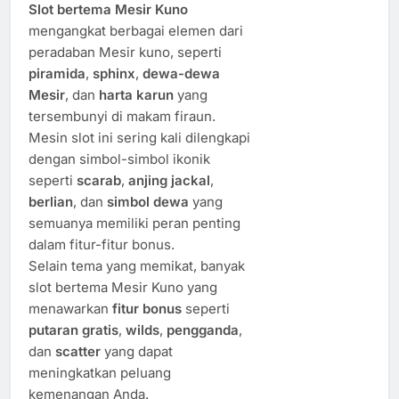
Slot bertema Mesir Kuno
mengangkat berbagai elemen dari
peradaban Mesir kuno, seperti
piramida
,
sphinx
,
dewa-dewa
Mesir
, dan
harta karun
yang
tersembunyi di makam firaun.
Mesin slot ini sering kali dilengkapi
dengan simbol-simbol ikonik
seperti
scarab
,
anjing jackal
,
berlian
, dan
simbol dewa
yang
semuanya memiliki peran penting
dalam fitur-fitur bonus.
Selain tema yang memikat, banyak
slot bertema Mesir Kuno yang
menawarkan
fitur bonus
seperti
putaran gratis
,
wilds
,
pengganda
,
dan
scatter
yang dapat
meningkatkan peluang
kemenangan Anda.