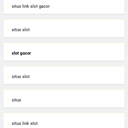
situs link slot gacor
situs slot
slot gacor
situs slot
situs
situs link slot