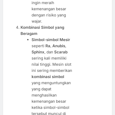
ingin meraih
kemenangan besar
dengan risiko yang
wajar.
Kombinasi Simbol yang
Beragam
Simbol-simbol Mesir
seperti
Ra
,
Anubis
,
Sphinx
, dan
Scarab
sering kali memiliki
nilai tinggi. Mesin slot
ini sering memberikan
kombinasi simbol
yang menguntungkan
yang dapat
menghasilkan
kemenangan besar
ketika simbol-simbol
tersebut muncul di