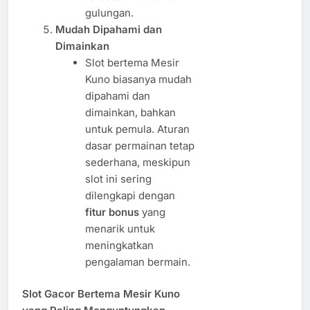
gulungan.
Mudah Dipahami dan
Dimainkan
Slot bertema Mesir
Kuno biasanya mudah
dipahami dan
dimainkan, bahkan
untuk pemula. Aturan
dasar permainan tetap
sederhana, meskipun
slot ini sering
dilengkapi dengan
fitur bonus
yang
menarik untuk
meningkatkan
pengalaman bermain.
Slot Gacor Bertema Mesir Kuno