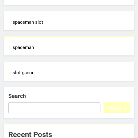
spaceman slot
spaceman
slot gacor
Search
SEARCH
Recent Posts