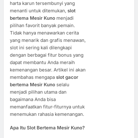
harta karun tersembunyi yang
menanti untuk ditemukan,
slot
bertema Mesir Kuno
menjadi
pilihan favorit banyak pemain.
Tidak hanya menawarkan cerita
yang menarik dan grafis menawan,
slot ini sering kali dilengkapi
dengan berbagai fitur bonus yang
dapat membantu Anda meraih
kemenangan besar. Artikel ini akan
membahas mengapa
slot gacor
bertema Mesir Kuno
selalu
menjadi pilihan utama dan
bagaimana Anda bisa
memanfaatkan fitur-fiturnya untuk
menemukan rahasia kemenangan.
Apa Itu Slot Bertema Mesir Kuno?