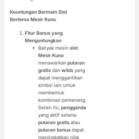
Keuntungan Bermain Slot
Bertema Mesir Kuno
Fitur Bonus yang
Menguntungkan
Banyak mesin
slot
Mesir Kuno
menawarkan
putaran
gratis
dan
wilds
yang
dapat menggantikan
simbol lain untuk
membentuk
kombinasi pemenang.
Selain itu,
pengganda
yang aktif selama
putaran gratis
atau
putaran bonus
dapat
meningkatkan nilai