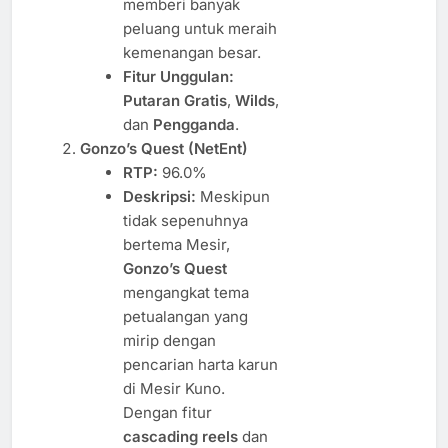
memberi banyak
peluang untuk meraih
kemenangan besar.
Fitur Unggulan:
Putaran Gratis
,
Wilds
,
dan
Pengganda
.
Gonzo’s Quest (NetEnt)
RTP:
96.0%
Deskripsi:
Meskipun
tidak sepenuhnya
bertema Mesir,
Gonzo’s Quest
mengangkat tema
petualangan yang
mirip dengan
pencarian harta karun
di Mesir Kuno.
Dengan fitur
cascading reels
dan