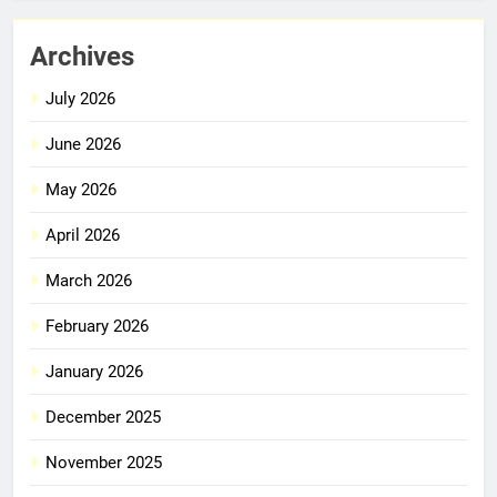
Archives
July 2026
June 2026
May 2026
April 2026
March 2026
February 2026
January 2026
December 2025
November 2025