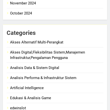
November 2024
October 2024
Categories
Akses Alternatif Multi-Perangkat
Akses Digital,Fleksibilitas Sistem,Manajemen
Infrastruktur,Pengalaman Pengguna
Analisis Data & Sistem Digital
Analisis Performa & Infrastruktur Sistem
Artificial Intelligence
Edukasi & Analisis Game
edwinslot