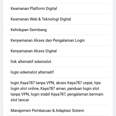
Keamanan Platform Digital
Keamanan Web & Teknologi Digital
Kehidupan Seimbang
Kenyamanan Akses dan Pengalaman Login
Kenyamanan Akses Digital
link alternatif edwinslot
login edwinslot alternatif
login Kaya787 tanpa VPN, akses Kaya787 cepat, tips
login slot online, Kaya787 aman, panduan login slot
tanpa VPN, login stabil Kaya787, pengalaman bermain
slot lancar
Manajemen Pembaruan & Adaptasi Sistem