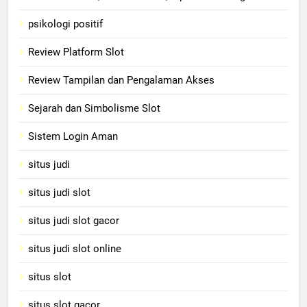
psikologi positif
Review Platform Slot
Review Tampilan dan Pengalaman Akses
Sejarah dan Simbolisme Slot
Sistem Login Aman
situs judi
situs judi slot
situs judi slot gacor
situs judi slot online
situs slot
situs slot gacor