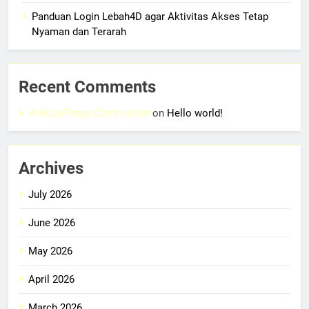
Panduan Login Lebah4D agar Aktivitas Akses Tetap
Nyaman dan Terarah
Recent Comments
A WordPress Commenter
on
Hello world!
Archives
July 2026
June 2026
May 2026
April 2026
March 2026