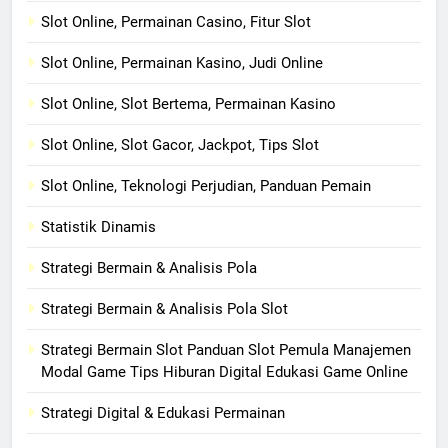
Slot Online, Permainan Casino, Fitur Slot
Slot Online, Permainan Kasino, Judi Online
Slot Online, Slot Bertema, Permainan Kasino
Slot Online, Slot Gacor, Jackpot, Tips Slot
Slot Online, Teknologi Perjudian, Panduan Pemain
Statistik Dinamis
Strategi Bermain & Analisis Pola
Strategi Bermain & Analisis Pola Slot
Strategi Bermain Slot Panduan Slot Pemula Manajemen
Modal Game Tips Hiburan Digital Edukasi Game Online
Strategi Digital & Edukasi Permainan