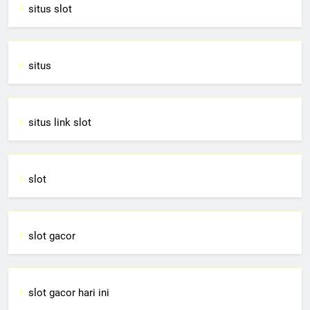
situs slot
situs
situs link slot
slot
slot gacor
slot gacor hari ini