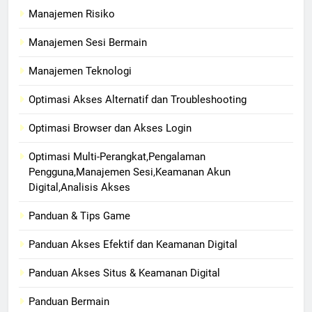
Manajemen Risiko
Manajemen Sesi Bermain
Manajemen Teknologi
Optimasi Akses Alternatif dan Troubleshooting
Optimasi Browser dan Akses Login
Optimasi Multi-Perangkat,Pengalaman
Pengguna,Manajemen Sesi,Keamanan Akun
Digital,Analisis Akses
Panduan & Tips Game
Panduan Akses Efektif dan Keamanan Digital
Panduan Akses Situs & Keamanan Digital
Panduan Bermain