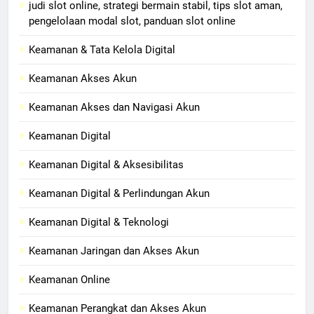
judi slot online, strategi bermain stabil, tips slot aman,
pengelolaan modal slot, panduan slot online
Keamanan & Tata Kelola Digital
Keamanan Akses Akun
Keamanan Akses dan Navigasi Akun
Keamanan Digital
Keamanan Digital & Aksesibilitas
Keamanan Digital & Perlindungan Akun
Keamanan Digital & Teknologi
Keamanan Jaringan dan Akses Akun
Keamanan Online
Keamanan Perangkat dan Akses Akun