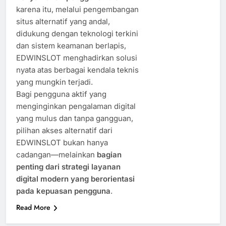
karena itu, melalui pengembangan
situs alternatif yang andal,
didukung dengan teknologi terkini
dan sistem keamanan berlapis,
EDWINSLOT menghadirkan solusi
nyata atas berbagai kendala teknis
yang mungkin terjadi.
Bagi pengguna aktif yang
menginginkan pengalaman digital
yang mulus dan tanpa gangguan,
pilihan akses alternatif dari
EDWINSLOT bukan hanya
cadangan—melainkan
bagian
penting dari strategi layanan
digital modern yang berorientasi
pada kepuasan pengguna
.
Read More