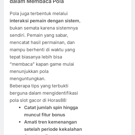
dalam Membaca Pola
Pola juga terbentuk melalui
interaksi pemain dengan sistem
,
bukan semata karena sistemnya
sendiri. Pemain yang sabar,
mencatat hasil permainan, dan
mampu berhenti di waktu yang
tepat biasanya lebih bisa
“membaca” kapan game mulai
menunjukkan pola
menguntungkan.
Beberapa tips yang terbukti
berguna dalam mengidentifikasi
pola slot gacor di Horas88:
Catat jumlah spin hingga
muncul fitur bonus
Amati tren kemenangan
setelah periode kekalahan