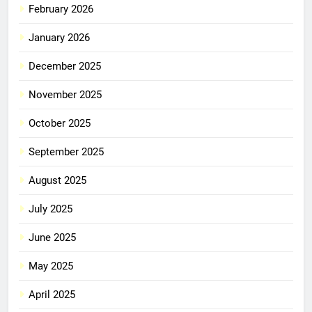
February 2026
January 2026
December 2025
November 2025
October 2025
September 2025
August 2025
July 2025
June 2025
May 2025
April 2025