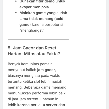
Gunakan fitur demo untuk
eksperimen pola
Mainkan game yang sudah
lama tidak menang (cold
game)
karena berpotensi
“menghangat”
5. Jam Gacor dan Reset
Harian: Mitos atau Fakta?
Banyak komunitas pemain
menyebut istilah
jam gacor
,
biasanya mengacu pada waktu
tertentu ketika slot lebih mudah
menang. Beberapa game memang
menunjukkan performa lebih baik
di jam-jam tertentu, namun ini
lebih karena perilaku server dan