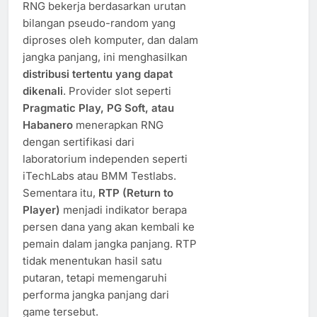
RNG bekerja berdasarkan urutan
bilangan pseudo-random yang
diproses oleh komputer, dan dalam
jangka panjang, ini menghasilkan
distribusi tertentu yang dapat
dikenali
. Provider slot seperti
Pragmatic Play, PG Soft, atau
Habanero
menerapkan RNG
dengan sertifikasi dari
laboratorium independen seperti
iTechLabs atau BMM Testlabs.
Sementara itu,
RTP (Return to
Player)
menjadi indikator berapa
persen dana yang akan kembali ke
pemain dalam jangka panjang. RTP
tidak menentukan hasil satu
putaran, tetapi memengaruhi
performa jangka panjang dari
game tersebut.