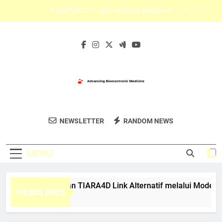
Skip
Cara Login Edwinslot Menggunakan Browser
to
Favorit dengan Aman dan Praktis
content
Lebah4D Login dan Keamanan Akun yang Perlu
Diperhatikan Pengguna
Cara Menggunakan TIARA4D Link Alternatif
melalui Mode Penyamaran
EDWINSLOT Login sebagai Bagian dari
Pengalaman Digital yang Terstruktur
Cara Login Edwinslot Menggunakan Browser
Favorit dengan Aman dan Praktis
Advancing
Dukung Pengembangan Dan Inovasi Dalam
Lebah4D Login dan Keamanan Akun yang Perlu
NEWSLETTER
RANDOM NEWS
Bioelectronic
Diperhatikan Pengguna
Bidang Bioelektronika Dengan Advancing
Bioelectronic Medicine.
Medicine
MENU
ra Menggunakan TIARA4D Link Alternatif melalui Mode Peny
HEADLINES
Weeks Ago