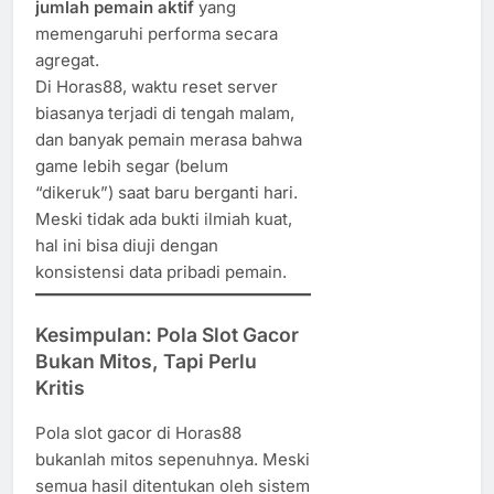
jumlah pemain aktif
yang
memengaruhi performa secara
agregat.
Di Horas88, waktu reset server
biasanya terjadi di tengah malam,
dan banyak pemain merasa bahwa
game lebih segar (belum
“dikeruk”) saat baru berganti hari.
Meski tidak ada bukti ilmiah kuat,
hal ini bisa diuji dengan
konsistensi data pribadi pemain.
Kesimpulan: Pola Slot Gacor
Bukan Mitos, Tapi Perlu
Kritis
Pola slot gacor di Horas88
bukanlah mitos sepenuhnya. Meski
semua hasil ditentukan oleh sistem