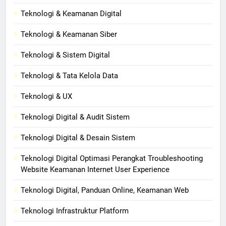
Teknologi & Keamanan Digital
Teknologi & Keamanan Siber
Teknologi & Sistem Digital
Teknologi & Tata Kelola Data
Teknologi & UX
Teknologi Digital & Audit Sistem
Teknologi Digital & Desain Sistem
Teknologi Digital Optimasi Perangkat Troubleshooting
Website Keamanan Internet User Experience
Teknologi Digital, Panduan Online, Keamanan Web
Teknologi Infrastruktur Platform