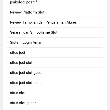
psikologi positif
Review Platform Slot
Review Tampilan dan Pengalaman Akses
Sejarah dan Simbolisme Slot
Sistem Login Aman
situs judi
situs judi slot
situs judi slot gacor
situs judi slot online
situs slot
situs slot gacor