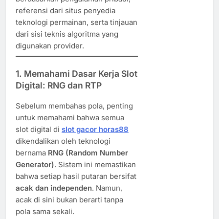
referensi dari situs penyedia
teknologi permainan, serta tinjauan
dari sisi teknis algoritma yang
digunakan provider.
1. Memahami Dasar Kerja Slot
Digital: RNG dan RTP
Sebelum membahas pola, penting
untuk memahami bahwa semua
slot digital di
slot gacor horas88
dikendalikan oleh teknologi
bernama
RNG (Random Number
Generator)
. Sistem ini memastikan
bahwa setiap hasil putaran bersifat
acak dan independen
. Namun,
acak di sini bukan berarti tanpa
pola sama sekali.