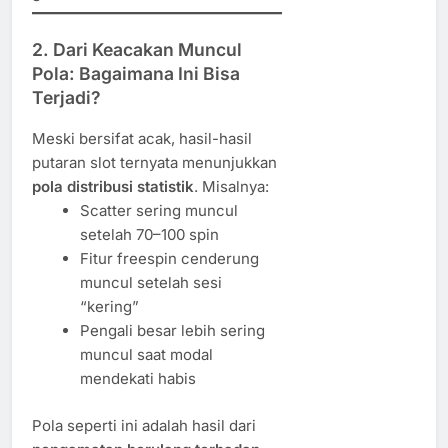
2. Dari Keacakan Muncul
Pola: Bagaimana Ini Bisa
Terjadi?
Meski bersifat acak, hasil-hasil
putaran slot ternyata menunjukkan
pola distribusi statistik
. Misalnya:
Scatter sering muncul
setelah 70–100 spin
Fitur freespin cenderung
muncul setelah sesi
“kering”
Pengali besar lebih sering
muncul saat modal
mendekati habis
Pola seperti ini adalah hasil dari