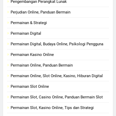
Pengembangan Perangkat Lunak
Perjudian Online, Panduan Bermain
Permainan & Strategi
Permainan Digital
Permainan Digital, Budaya Online, Psikologi Pengguna
Permainan Kasino Online
Permainan Online, Panduan Bermain
Permainan Online, Slot Online, Kasino, Hiburan Digital
Permainan Slot Online
Permainan Slot, Casino Online, Panduan Bermain Slot
Permainan Slot, Kasino Online, Tips dan Strategi