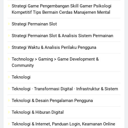
Strategi Game Pengembangan Skill Gamer Psikologi
Kompetitif Tips Bermain Cerdas Manajemen Mental
Strategi Permainan Slot
Strategi Permainan Slot & Analisis Sistem Permainan
Strategi Waktu & Analisis Perilaku Pengguna
Technology > Gaming > Game Development &
Community
Teknologi
Teknologi · Transformasi Digital · Infrastruktur & Sistem
Teknologi & Desain Pengalaman Pengguna
Teknologi & Hiburan Digital
Teknologi & Internet, Panduan Login, Keamanan Online