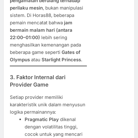
pengamatan berulang terhadap
perilaku mesin
, bukan manipulasi
sistem. Di Horas88, beberapa
pemain mencatat bahwa
jam
bermain malam hari (antara
22:00–01:00)
lebih sering
menghasilkan kemenangan pada
beberapa game seperti
Gates of
Olympus
atau
Starlight Princess
.
3. Faktor Internal dari
Provider Game
Setiap provider memiliki
karakteristik unik dalam menyusun
logika permainannya:
Pragmatic Play
dikenal
dengan volatilitas tinggi,
cocok untuk yang mencari