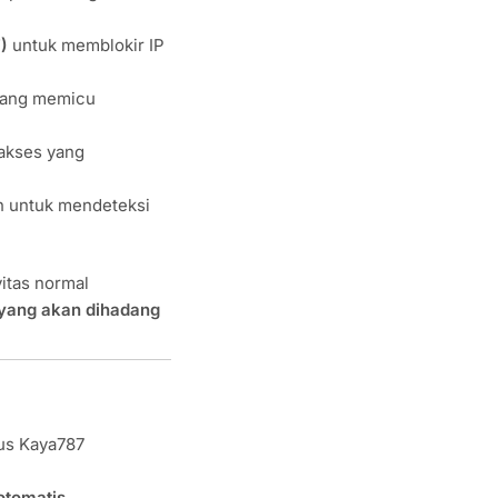
)
untuk memblokir IP
ulang memicu
akses yang
n untuk mendeteksi
itas normal
 yang akan dihadang
tus Kaya787
otomatis