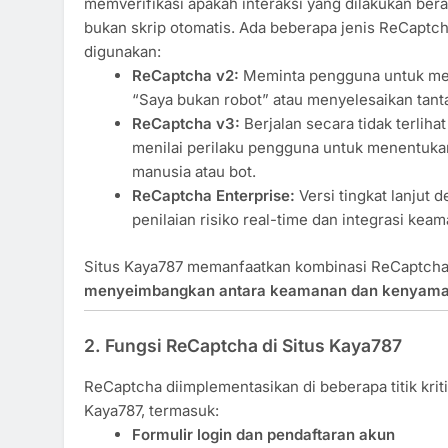
memverifikasi apakah interaksi yang dilakukan bera
bukan skrip otomatis. Ada beberapa jenis ReCapt
digunakan:
ReCaptcha v2:
Meminta pengguna untuk me
“Saya bukan robot” atau menyelesaikan tan
ReCaptcha v3:
Berjalan secara tidak terlihat
menilai perilaku pengguna untuk menentuk
manusia atau bot.
ReCaptcha Enterprise:
Versi tingkat lanjut 
penilaian risiko real-time dan integrasi kea
Situs Kaya787 memanfaatkan kombinasi ReCaptcha
menyeimbangkan antara keamanan dan kenyam
2. Fungsi ReCaptcha di Situs Kaya787
ReCaptcha diimplementasikan di beberapa titik krit
Kaya787, termasuk:
Formulir login dan pendaftaran akun