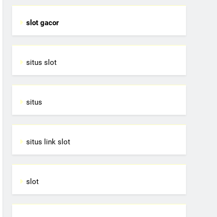
slot gacor
situs slot
situs
situs link slot
slot