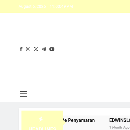
Skip
August 6, 2026
11:03:50 AM
to
content
Adv
Dukung Pe
rnatif melalui Mode Penyamaran
EDWINSLOT Login seba
1 Month Ago
HEADLINES