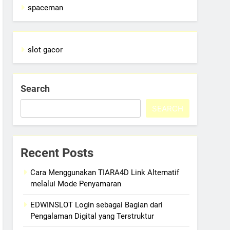
spaceman
slot gacor
Search
SEARCH
Recent Posts
Cara Menggunakan TIARA4D Link Alternatif
melalui Mode Penyamaran
EDWINSLOT Login sebagai Bagian dari
Pengalaman Digital yang Terstruktur