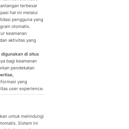
tantangan terbesar
asi hal ini melalui
alidasi pengguna yang
gram otomatis.
ektur keamanan
an aktivitas yang
digunakan di situs
tnya bagi keamanan
arkan pendekatan
ertise,
nformasi yang
litas user experience.
akan untuk melindungi
tomatis. Sistem ini