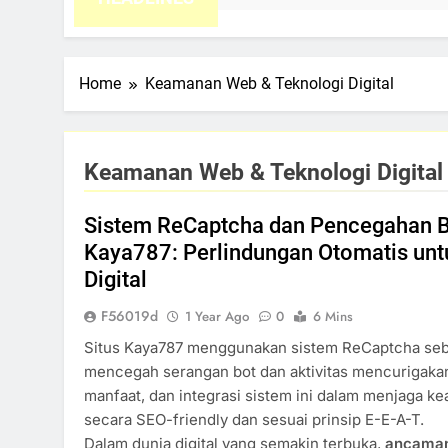
Home
Keamanan Web & Teknologi Digital
Keamanan Web & Teknologi Digital
Sistem ReCaptcha dan Pencegahan Bo
Kaya787: Perlindungan Otomatis un
Digital
F56019d
1 Year Ago
0
6 Mins
Situs Kaya787 menggunakan sistem ReCaptcha seb
mencegah serangan bot dan aktivitas mencurigakan. 
manfaat, dan integrasi sistem ini dalam menjaga 
secara SEO-friendly dan sesuai prinsip E-E-A-T.
Dalam dunia digital yang semakin terbuka,
ancaman 