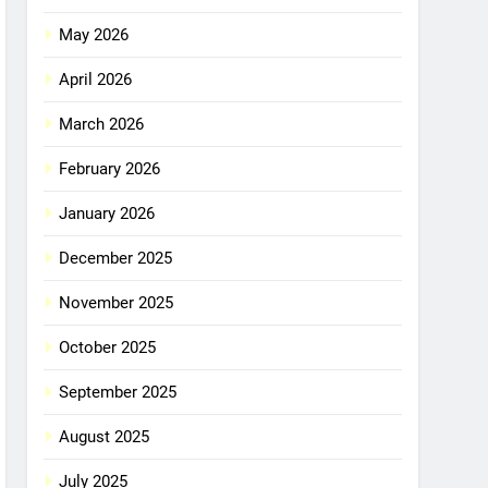
May 2026
April 2026
March 2026
February 2026
January 2026
December 2025
November 2025
October 2025
September 2025
August 2025
July 2025