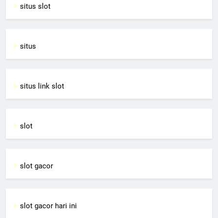
situs slot
situs
situs link slot
slot
slot gacor
slot gacor hari ini