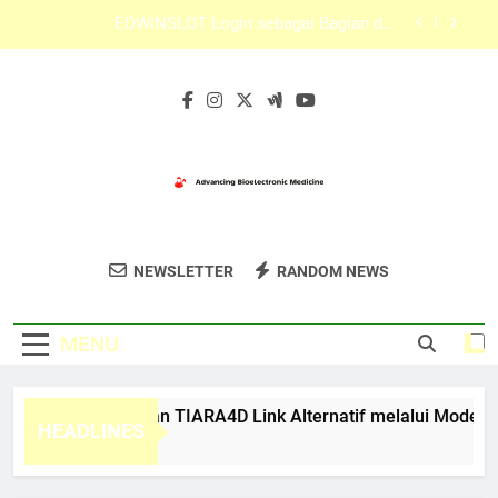
Skip
Cara Login Edwinslot Menggunakan Browser
to
Favorit dengan Aman dan Praktis
content
Lebah4D Login dan Keamanan Akun yang Perlu
Diperhatikan Pengguna
Cara Menggunakan TIARA4D Link Alternatif
melalui Mode Penyamaran
EDWINSLOT Login sebagai Bagian dari
Pengalaman Digital yang Terstruktur
Cara Login Edwinslot Menggunakan Browser
Favorit dengan Aman dan Praktis
Advancing
Dukung Pengembangan Dan Inovasi Dalam
Lebah4D Login dan Keamanan Akun yang Perlu
NEWSLETTER
RANDOM NEWS
Bioelectronic
Diperhatikan Pengguna
Bidang Bioelektronika Dengan Advancing
Bioelectronic Medicine.
Medicine
MENU
ra Menggunakan TIARA4D Link Alternatif melalui Mode Pen
HEADLINES
Weeks Ago