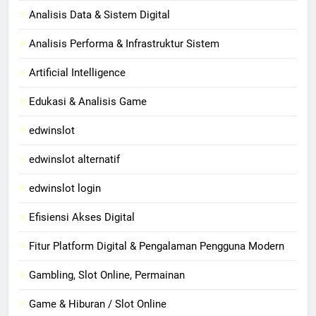
Analisis Data & Sistem Digital
Analisis Performa & Infrastruktur Sistem
Artificial Intelligence
Edukasi & Analisis Game
edwinslot
edwinslot alternatif
edwinslot login
Efisiensi Akses Digital
Fitur Platform Digital & Pengalaman Pengguna Modern
Gambling, Slot Online, Permainan
Game & Hiburan / Slot Online