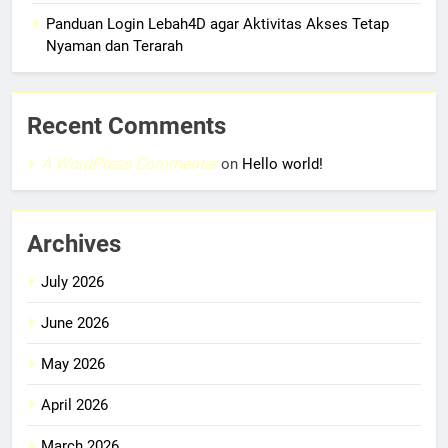
Panduan Login Lebah4D agar Aktivitas Akses Tetap
Nyaman dan Terarah
Recent Comments
A WordPress Commenter
on
Hello world!
Archives
July 2026
June 2026
May 2026
April 2026
March 2026