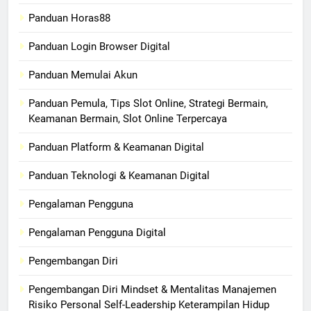
Panduan Horas88
Panduan Login Browser Digital
Panduan Memulai Akun
Panduan Pemula, Tips Slot Online, Strategi Bermain,
Keamanan Bermain, Slot Online Terpercaya
Panduan Platform & Keamanan Digital
Panduan Teknologi & Keamanan Digital
Pengalaman Pengguna
Pengalaman Pengguna Digital
Pengembangan Diri
Pengembangan Diri Mindset & Mentalitas Manajemen
Risiko Personal Self-Leadership Keterampilan Hidup