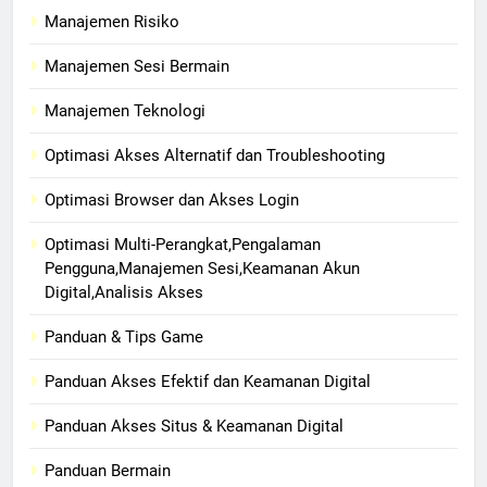
Manajemen Risiko
Manajemen Sesi Bermain
Manajemen Teknologi
Optimasi Akses Alternatif dan Troubleshooting
Optimasi Browser dan Akses Login
Optimasi Multi-Perangkat,Pengalaman
Pengguna,Manajemen Sesi,Keamanan Akun
Digital,Analisis Akses
Panduan & Tips Game
Panduan Akses Efektif dan Keamanan Digital
Panduan Akses Situs & Keamanan Digital
Panduan Bermain