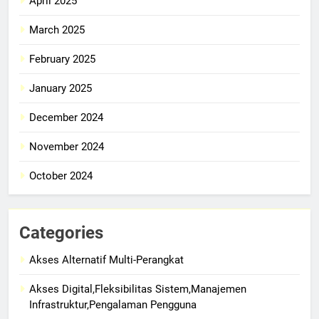
April 2025
March 2025
February 2025
January 2025
December 2024
November 2024
October 2024
Categories
Akses Alternatif Multi-Perangkat
Akses Digital,Fleksibilitas Sistem,Manajemen
Infrastruktur,Pengalaman Pengguna