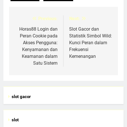
Previous:
Next:
Post
navigation
Horas88 Login dan
Slot Gacor dan
Peran Cookie pada
Statistik Simbol Wild:
Akses Pengguna:
Kunci Peran dalam
Kenyamanan dan
Frekuensi
Keamanan dalam
Kemenangan
Satu Sistem
slot gacor
slot