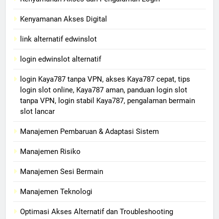
Kenyamanan Akses Digital
link alternatif edwinslot
login edwinslot alternatif
login Kaya787 tanpa VPN, akses Kaya787 cepat, tips
login slot online, Kaya787 aman, panduan login slot
tanpa VPN, login stabil Kaya787, pengalaman bermain
slot lancar
Manajemen Pembaruan & Adaptasi Sistem
Manajemen Risiko
Manajemen Sesi Bermain
Manajemen Teknologi
Optimasi Akses Alternatif dan Troubleshooting