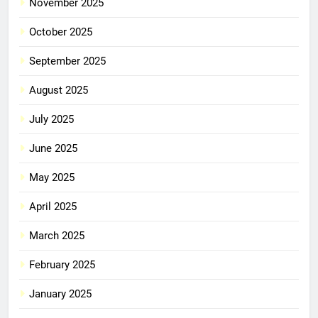
November 2025
October 2025
September 2025
August 2025
July 2025
June 2025
May 2025
April 2025
March 2025
February 2025
January 2025