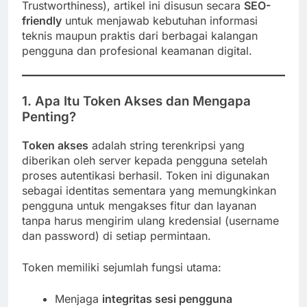
Trustworthiness), artikel ini disusun secara
SEO-
friendly
untuk menjawab kebutuhan informasi
teknis maupun praktis dari berbagai kalangan
pengguna dan profesional keamanan digital.
1. Apa Itu Token Akses dan Mengapa
Penting?
Token akses
adalah string terenkripsi yang
diberikan oleh server kepada pengguna setelah
proses autentikasi berhasil. Token ini digunakan
sebagai identitas sementara yang memungkinkan
pengguna untuk mengakses fitur dan layanan
tanpa harus mengirim ulang kredensial (username
dan password) di setiap permintaan.
Token memiliki sejumlah fungsi utama:
Menjaga
integritas sesi pengguna