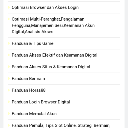
Optimasi Browser dan Akses Login
Optimasi Multi-Perangkat,Pengalaman
Pengguna,Manajemen Sesi,Keamanan Akun
Digital,Analisis Akses
Panduan & Tips Game
Panduan Akses Efektif dan Keamanan Digital
Panduan Akses Situs & Keamanan Digital
Panduan Bermain
Panduan Horas88
Panduan Login Browser Digital
Panduan Memulai Akun
Panduan Pemula, Tips Slot Online, Strategi Bermain,