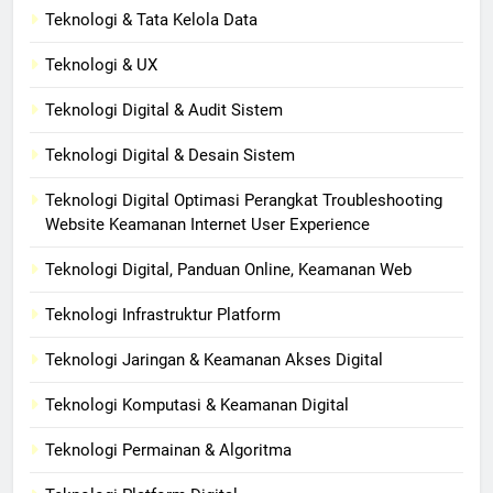
Teknologi & Tata Kelola Data
Teknologi & UX
Teknologi Digital & Audit Sistem
Teknologi Digital & Desain Sistem
Teknologi Digital Optimasi Perangkat Troubleshooting
Website Keamanan Internet User Experience
Teknologi Digital, Panduan Online, Keamanan Web
Teknologi Infrastruktur Platform
Teknologi Jaringan & Keamanan Akses Digital
Teknologi Komputasi & Keamanan Digital
Teknologi Permainan & Algoritma