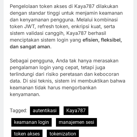
Pengelolaan token akses di Kaya787 dilakukan
dengan standar tinggi untuk menjamin keamanan
dan kenyamanan pengguna. Melalui kombinasi
token JWT, refresh token, enkripsi kuat, serta
sistem validasi canggih, Kaya787 berhasil
menciptakan sistem login yang
efisien, fleksibel,
dan sangat aman
.
Sebagai pengguna, Anda tak hanya merasakan
pengalaman login yang cepat, tetapi juga
terlindungi dari risiko peretasan dan kebocoran
data. Di sisi teknis, sistem ini membuktikan bahwa
keamanan tidak harus mengorbankan
kenyamanan.
Tagged:
autentikasi
Kaya787
keamanan login
manajemen sesi
token akses
tokenization