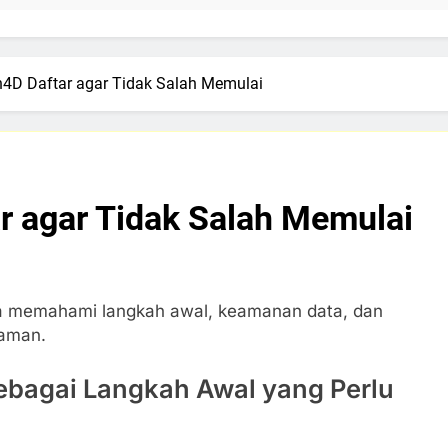
4D Daftar agar Tidak Salah Memulai
 agar Tidak Salah Memulai
 memahami langkah awal, keamanan data, dan
yaman.
bagai Langkah Awal yang Perlu