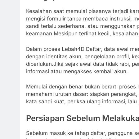
Kesalahan saat memulai biasanya terjadi ka
mengisi formulir tanpa membaca instruksi, m
sandi terlalu sederhana, atau menggunaka
keamanan.Meskipun terlihat kecil, kesalaha
Dalam proses Lebah4D Daftar, data awal memi
dengan identitas akun, pengelolaan profil, k
diperlukan.Jika sejak awal data tidak rapi, p
informasi atau mengakses kembali akun.
Memulai dengan benar bukan berarti proses 
memahami urutan dasar: siapkan perangkat, pas
kata sandi kuat, periksa ulang informasi, lal
Persiapan Sebelum Melakuka
Sebelum masuk ke tahap daftar, pengguna s