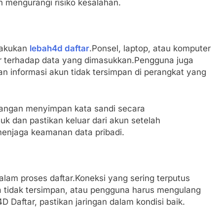
n mengurangi risiko kesalahan.
elakukan
lebah4d daftar
.Ponsel, laptop, atau komputer
ar terhadap data yang dimasukkan.Pengguna juga
n informasi akun tidak tersimpan di perangkat yang
jangan menyimpan kata sandi secara
k dan pastikan keluar dari akun setelah
menjaga keamanan data pribadi.
dalam proses daftar.Koneksi yang sering terputus
tidak tersimpan, atau pengguna harus mengulang
 Daftar, pastikan jaringan dalam kondisi baik.