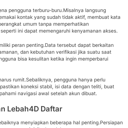
rena pengguna terburu-buru.Misalnya langsung
emakai kontak yang sudah tidak aktif, membuat kata
n perangkat umum tanpa memperhatikan
n seperti ini dapat memengaruhi kenyamanan akses.
liki peran penting.Data tersebut dapat berkaitan
eamanan, dan kebutuhan verifikasi jika suatu saat
engguna bisa kesulitan ketika ingin memperbarui
harus rumit.Sebaliknya, pengguna hanya perlu
tikan koneksi stabil, isi data dengan teliti, buat
u pahami navigasi awal setelah akun dibuat.
n Lebah4D Daftar
ebaiknya menyiapkan beberapa hal penting.Persiapan