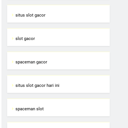
situs slot gacor
slot gacor
spaceman gacor
situs slot gacor hari ini
spaceman slot