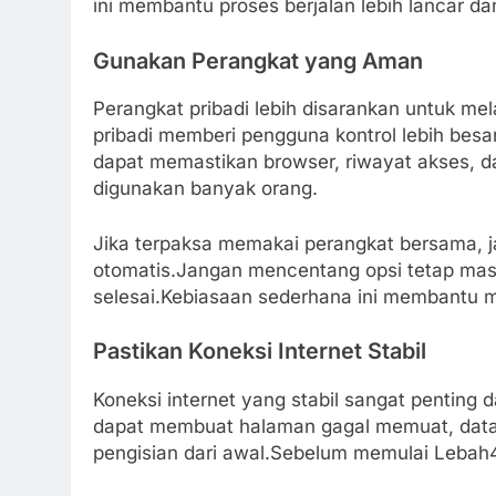
ini membantu proses berjalan lebih lancar da
Gunakan Perangkat yang Aman
Perangkat pribadi lebih disarankan untuk m
pribadi memberi pengguna kontrol lebih bes
dapat memastikan browser, riwayat akses, da
digunakan banyak orang.
Jika terpaksa memakai perangkat bersama, 
otomatis.Jangan mencentang opsi tetap masu
selesai.Kebiasaan sederhana ini membantu 
Pastikan Koneksi Internet Stabil
Koneksi internet yang stabil sangat penting 
dapat membuat halaman gagal memuat, data 
pengisian dari awal.Sebelum memulai Lebah4D