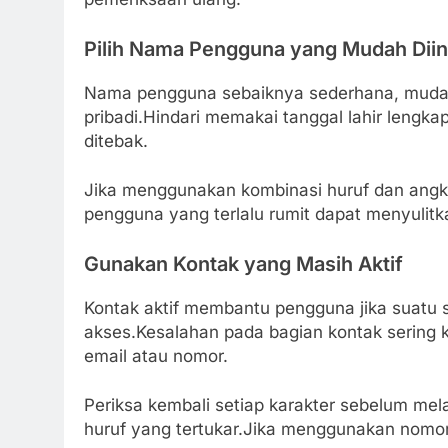
Pilih Nama Pengguna yang Mudah Diin
Nama pengguna sebaiknya sederhana, mudah d
pribadi.Hindari memakai tanggal lahir lengkap
ditebak.
Jika menggunakan kombinasi huruf dan angk
pengguna yang terlalu rumit dapat menyulit
Gunakan Kontak yang Masih Aktif
Kontak aktif membantu pengguna jika suatu
akses.Kesalahan pada bagian kontak sering k
email atau nomor.
Periksa kembali setiap karakter sebelum mel
huruf yang tertukar.Jika menggunakan nomor,