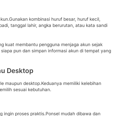
un.Gunakan kombinasi huruf besar, huruf kecil,
di, tanggal lahir, angka berurutan, atau kata sandi
ang kuat membantu pengguna menjaga akun sejak
siapa pun dan simpan informasi akun di tempat yang
au Desktop
ile maupun desktop.Keduanya memiliki kelebihan
milih sesuai kebutuhan.
 ingin proses praktis.Ponsel mudah dibawa dan