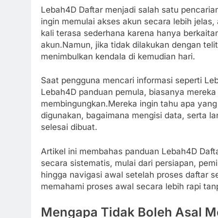
Lebah4D Daftar menjadi salah satu pencaria
ingin memulai akses akun secara lebih jelas,
kali terasa sederhana karena hanya berkait
akun.Namun, jika tidak dilakukan dengan teli
menimbulkan kendala di kemudian hari.
Saat pengguna mencari informasi seperti Leb
Lebah4D panduan pemula, biasanya mereka
membingungkan.Mereka ingin tahu apa yang 
digunakan, bagaimana mengisi data, serta l
selesai dibuat.
Artikel ini membahas panduan Lebah4D Daft
secara sistematis, mulai dari persiapan, pem
hingga navigasi awal setelah proses daftar
memahami proses awal secara lebih rapi tanp
Mengapa Tidak Boleh Asal M