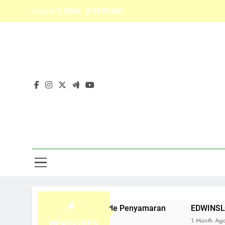
Skip
August 8, 2026
5:22:10 AM
to
content
Adv
Dukung Pe
rnatif melalui Mode Penyamaran
EDWINSLOT Login seba
1 Month Ago
HEADLINES