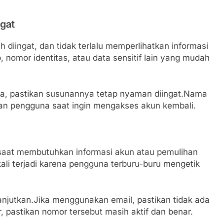
gat
iingat, dan tidak terlalu memperlihatkan informasi
, nomor identitas, atau data sensitif lain yang mudah
a, pastikan susunannya tetap nyaman diingat.Nama
kan pengguna saat ingin mengakses akun kembali.
 saat membutuhkan informasi akun atau pemulihan
ali terjadi karena pengguna terburu-buru mengetik
anjutkan.Jika menggunakan email, pastikan tidak ada
 pastikan nomor tersebut masih aktif dan benar.