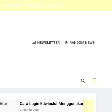
i Pengalaman Digital yang Terstruktur
wser Favorit dengan Aman dan Praktis
un yang Perlu Diperhatikan Pengguna
 Alternatif melalui Mode Penyamaran
NEWSLETTER
RANDOM NEWS
i Pengalaman Digital yang Terstruktur
wser Favorit dengan Aman dan Praktis
Medicine
Advancing Bioelectronic Medicine.
un yang Perlu Diperhatikan Pengguna
ara Login Edwinslot Menggunakan Browser Favorit dengan Am
 Months Ago