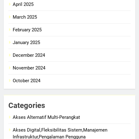
April 2025
March 2025
February 2025
January 2025
December 2024
November 2024
October 2024
Categories
Akses Alternatif Multi-Perangkat
Akses Digital,Fleksibilitas Sistem,Manajemen
Infrastruktur,Pengalaman Pengguna