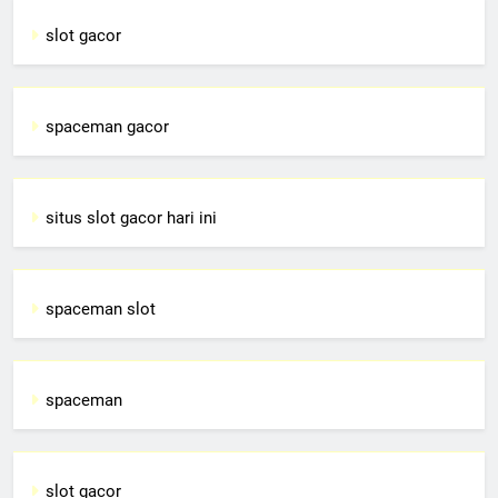
slot gacor
spaceman gacor
situs slot gacor hari ini
spaceman slot
spaceman
slot gacor