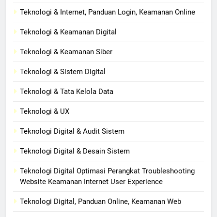
Teknologi & Internet, Panduan Login, Keamanan Online
Teknologi & Keamanan Digital
Teknologi & Keamanan Siber
Teknologi & Sistem Digital
Teknologi & Tata Kelola Data
Teknologi & UX
Teknologi Digital & Audit Sistem
Teknologi Digital & Desain Sistem
Teknologi Digital Optimasi Perangkat Troubleshooting
Website Keamanan Internet User Experience
Teknologi Digital, Panduan Online, Keamanan Web