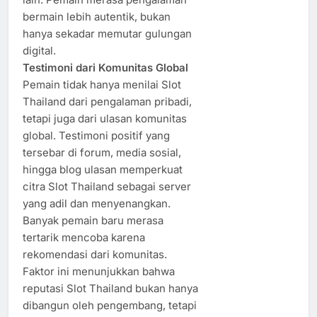
bermain lebih autentik, bukan
hanya sekadar memutar gulungan
digital.
Testimoni dari Komunitas Global
Pemain tidak hanya menilai Slot
Thailand dari pengalaman pribadi,
tetapi juga dari ulasan komunitas
global. Testimoni positif yang
tersebar di forum, media sosial,
hingga blog ulasan memperkuat
citra Slot Thailand sebagai server
yang adil dan menyenangkan.
Banyak pemain baru merasa
tertarik mencoba karena
rekomendasi dari komunitas.
Faktor ini menunjukkan bahwa
reputasi Slot Thailand bukan hanya
dibangun oleh pengembang, tetapi