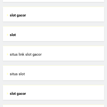
slot gacor
slot
situs link slot gacor
situs slot
slot gacor