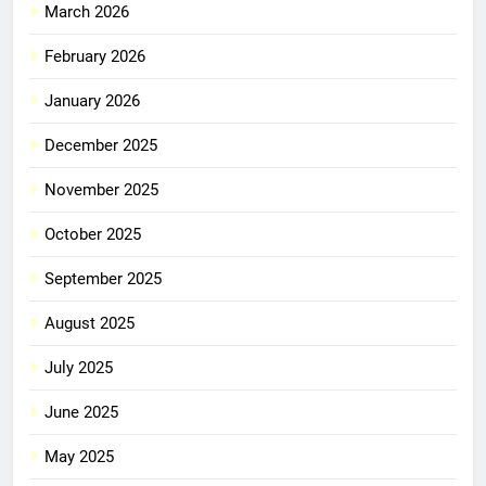
March 2026
February 2026
January 2026
December 2025
November 2025
October 2025
September 2025
August 2025
July 2025
June 2025
May 2025