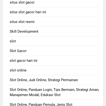
situs slot gacor
situs slot gacor hari ini
situs slot resmi
Skill Development
slot
Slot Gacor
slot gacor hari ini
slot online
Slot Online, Judi Online, Strategi Permainan
Slot Online, Panduan Login, Tips Bermain, Strategi Aman,
Manajemen Modal, Edukasi Slot
Slot Online, Panduan Pemula, Jenis Slot