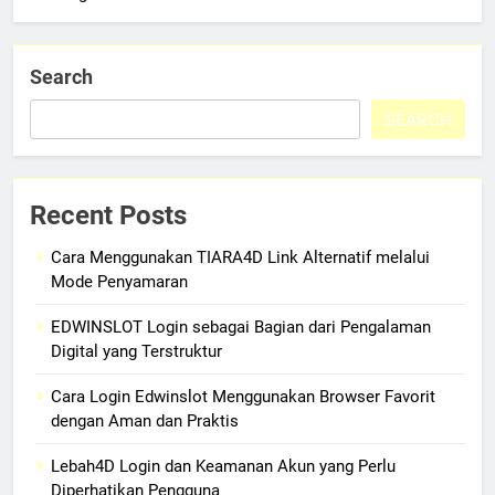
Search
SEARCH
Recent Posts
Cara Menggunakan TIARA4D Link Alternatif melalui
Mode Penyamaran
EDWINSLOT Login sebagai Bagian dari Pengalaman
Digital yang Terstruktur
Cara Login Edwinslot Menggunakan Browser Favorit
dengan Aman dan Praktis
Lebah4D Login dan Keamanan Akun yang Perlu
Diperhatikan Pengguna