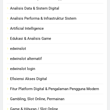
Analisis Data & Sistem Digital
Analisis Performa & Infrastruktur Sistem
Artificial Intelligence
Edukasi & Analisis Game
edwinslot
edwinslot alternatif
edwinslot login
Efisiensi Akses Digital
Fitur Platform Digital & Pengalaman Pengguna Modern
Gambling, Slot Online, Permainan
Game & Hiburan / Slot Online