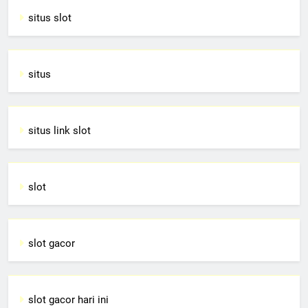
situs slot
situs
situs link slot
slot
slot gacor
slot gacor hari ini