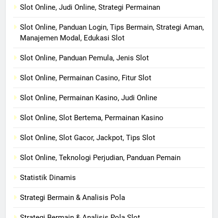
Slot Online, Judi Online, Strategi Permainan
Slot Online, Panduan Login, Tips Bermain, Strategi Aman,
Manajemen Modal, Edukasi Slot
Slot Online, Panduan Pemula, Jenis Slot
Slot Online, Permainan Casino, Fitur Slot
Slot Online, Permainan Kasino, Judi Online
Slot Online, Slot Bertema, Permainan Kasino
Slot Online, Slot Gacor, Jackpot, Tips Slot
Slot Online, Teknologi Perjudian, Panduan Pemain
Statistik Dinamis
Strategi Bermain & Analisis Pola
Strategi Bermain & Analisis Pola Slot