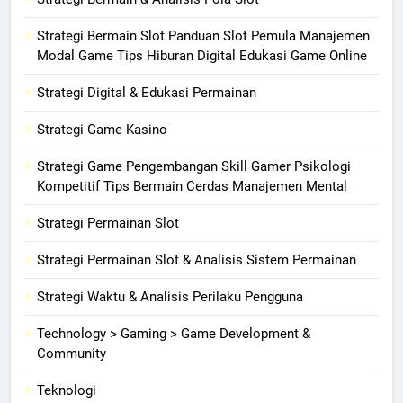
Strategi Bermain Slot Panduan Slot Pemula Manajemen
Modal Game Tips Hiburan Digital Edukasi Game Online
Strategi Digital & Edukasi Permainan
Strategi Game Kasino
Strategi Game Pengembangan Skill Gamer Psikologi
Kompetitif Tips Bermain Cerdas Manajemen Mental
Strategi Permainan Slot
Strategi Permainan Slot & Analisis Sistem Permainan
Strategi Waktu & Analisis Perilaku Pengguna
Technology > Gaming > Game Development &
Community
Teknologi