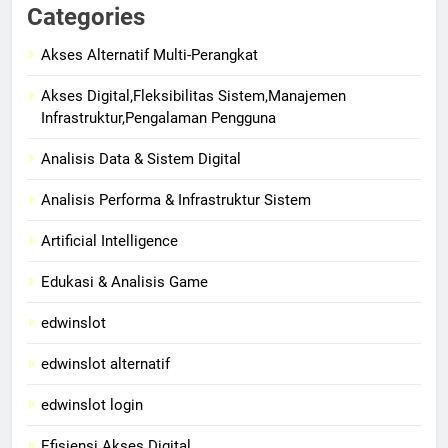
Categories
Akses Alternatif Multi-Perangkat
Akses Digital,Fleksibilitas Sistem,Manajemen
Infrastruktur,Pengalaman Pengguna
Analisis Data & Sistem Digital
Analisis Performa & Infrastruktur Sistem
Artificial Intelligence
Edukasi & Analisis Game
edwinslot
edwinslot alternatif
edwinslot login
Efisiensi Akses Digital