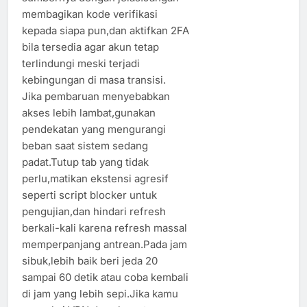
membagikan kode verifikasi
kepada siapa pun,dan aktifkan 2FA
bila tersedia agar akun tetap
terlindungi meski terjadi
kebingungan di masa transisi.
Jika pembaruan menyebabkan
akses lebih lambat,gunakan
pendekatan yang mengurangi
beban saat sistem sedang
padat.Tutup tab yang tidak
perlu,matikan ekstensi agresif
seperti script blocker untuk
pengujian,dan hindari refresh
berkali-kali karena refresh massal
memperpanjang antrean.Pada jam
sibuk,lebih baik beri jeda 20
sampai 60 detik atau coba kembali
di jam yang lebih sepi.Jika kamu