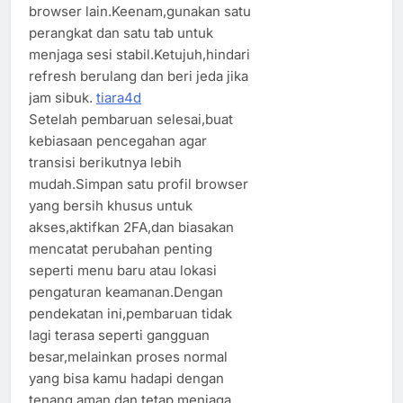
browser lain.Keenam,gunakan satu
perangkat dan satu tab untuk
menjaga sesi stabil.Ketujuh,hindari
refresh berulang dan beri jeda jika
jam sibuk.
tiara4d
Setelah pembaruan selesai,buat
kebiasaan pencegahan agar
transisi berikutnya lebih
mudah.Simpan satu profil browser
yang bersih khusus untuk
akses,aktifkan 2FA,dan biasakan
mencatat perubahan penting
seperti menu baru atau lokasi
pengaturan keamanan.Dengan
pendekatan ini,pembaruan tidak
lagi terasa seperti gangguan
besar,melainkan proses normal
yang bisa kamu hadapi dengan
tenang,aman,dan tetap menjaga