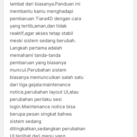
lambat dari biasanya.Panduan ini
membantu kamu menghadapi
pembaruan Tiara4D dengan cara
yang tertib,aman,dan tidak
reaktif,agar akses tetap stabil
meski sistem sedang berubah.
Langkah pertama adalah
memahami tanda-tanda
pembaruan yang biasanya
muncul.Perubahan sistem
biasanya memunculkan salah satu
dari tiga gejala:maintenance
notice,perubahan layout UI,atau
perubahan perilaku sesi
login.Maintenance notice bisa
berupa pesan singkat bahwa
sistem sedang
ditingkatkan,sedangkan perubahan
UI terlihat dari menu yang