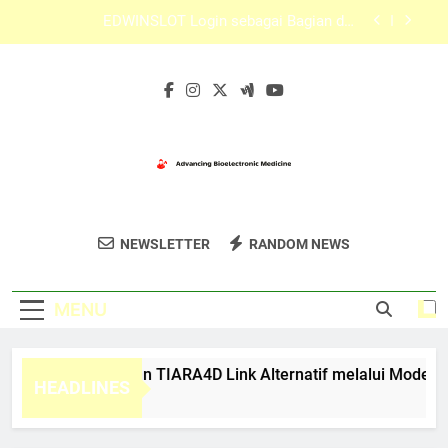
Skip
Cara Login Edwinslot Menggunakan Browser
to
Favorit dengan Aman dan Praktis
content
Lebah4D Login dan Keamanan Akun yang Perlu
Diperhatikan Pengguna
Cara Menggunakan TIARA4D Link Alternatif
melalui Mode Penyamaran
EDWINSLOT Login sebagai Bagian dari
Pengalaman Digital yang Terstruktur
Cara Login Edwinslot Menggunakan Browser
Favorit dengan Aman dan Praktis
Advancing
Dukung Pengembangan Dan Inovasi Dalam
Lebah4D Login dan Keamanan Akun yang Perlu
NEWSLETTER
RANDOM NEWS
Bioelectronic
Diperhatikan Pengguna
Bidang Bioelektronika Dengan Advancing
Bioelectronic Medicine.
Medicine
MENU
ara Menggunakan TIARA4D Link Alternatif melalui Mode Pen
HEADLINES
 Weeks Ago