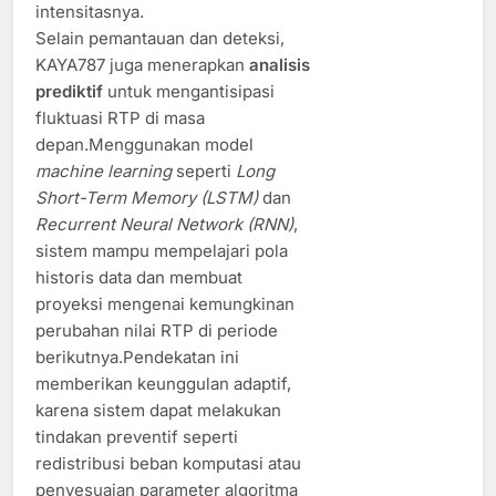
intensitasnya.
Selain pemantauan dan deteksi,
KAYA787 juga menerapkan
analisis
prediktif
untuk mengantisipasi
fluktuasi RTP di masa
depan.Menggunakan model
machine learning
seperti
Long
Short-Term Memory (LSTM)
dan
Recurrent Neural Network (RNN)
,
sistem mampu mempelajari pola
historis data dan membuat
proyeksi mengenai kemungkinan
perubahan nilai RTP di periode
berikutnya.Pendekatan ini
memberikan keunggulan adaptif,
karena sistem dapat melakukan
tindakan preventif seperti
redistribusi beban komputasi atau
penyesuaian parameter algoritma