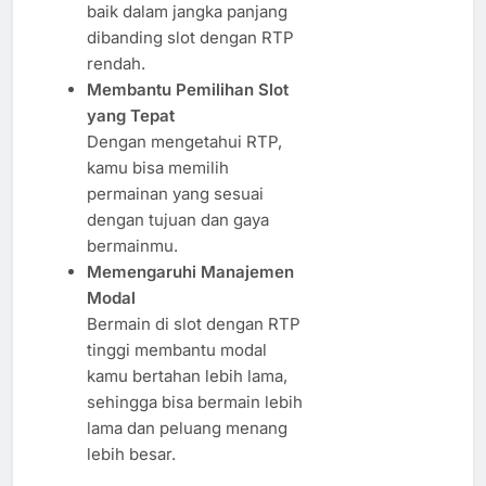
baik dalam jangka panjang
dibanding slot dengan RTP
rendah.
Membantu Pemilihan Slot
yang Tepat
Dengan mengetahui RTP,
kamu bisa memilih
permainan yang sesuai
dengan tujuan dan gaya
bermainmu.
Memengaruhi Manajemen
Modal
Bermain di slot dengan RTP
tinggi membantu modal
kamu bertahan lebih lama,
sehingga bisa bermain lebih
lama dan peluang menang
lebih besar.