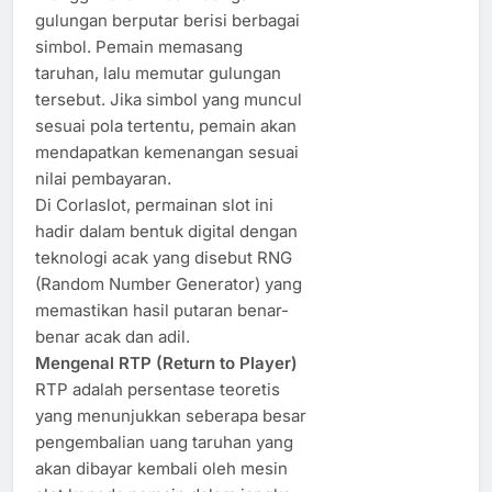
gulungan berputar berisi berbagai
simbol. Pemain memasang
taruhan, lalu memutar gulungan
tersebut. Jika simbol yang muncul
sesuai pola tertentu, pemain akan
mendapatkan kemenangan sesuai
nilai pembayaran.
Di Corlaslot, permainan slot ini
hadir dalam bentuk digital dengan
teknologi acak yang disebut RNG
(Random Number Generator) yang
memastikan hasil putaran benar-
benar acak dan adil.
Mengenal RTP (Return to Player)
RTP adalah persentase teoretis
yang menunjukkan seberapa besar
pengembalian uang taruhan yang
akan dibayar kembali oleh mesin