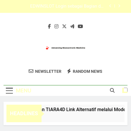
Skip
Cara Login Edwinslot Menggunakan Browser
to
Favorit dengan Aman dan Praktis
content
Lebah4D Login dan Keamanan Akun yang Perlu
Diperhatikan Pengguna
Cara Menggunakan TIARA4D Link Alternatif
melalui Mode Penyamaran
EDWINSLOT Login sebagai Bagian dari
Pengalaman Digital yang Terstruktur
Cara Login Edwinslot Menggunakan Browser
Favorit dengan Aman dan Praktis
Advancing
Dukung Pengembangan Dan Inovasi Dalam
Lebah4D Login dan Keamanan Akun yang Perlu
NEWSLETTER
RANDOM NEWS
Bioelectronic
Diperhatikan Pengguna
Bidang Bioelektronika Dengan Advancing
Bioelectronic Medicine.
Medicine
MENU
ra Menggunakan TIARA4D Link Alternatif melalui Mode Peny
HEADLINES
Weeks Ago