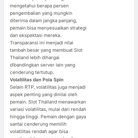
mengetahui berapa persen
pengembalian yang mungkin
diterima dalam jangka panjang,
pemain bisa menyesuaikan strategi
dan ekspektasi mereka.
Transparansi ini menjadi nilai
tambah besar yang membuat Slot
Thailand lebih dihargai
dibandingkan server lain yang
cenderung tertutup.
Volatilitas dan Pola Spin
Selain RTP, volatilitas juga menjadi
aspek penting yang dinilai oleh
pemain. Slot Thailand menawarkan
variasi volatilitas, mulai dari rendah
hingga tinggi. Pemain dengan gaya
santai cenderung memilih
volatilitas rendah agar bisa