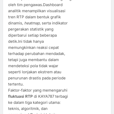
oleh tim pengawas.Dashboard
analitik menampilkan visualisasi
tren RTP dalam bentuk grafik
dinamis,
heatmap
, serta indikator
pergerakan statistik yang
diperbarui setiap beberapa
detik.Ini tidak hanya
memungkinkan reaksi cepat
terhadap perubahan mendadak,
tetapi juga membantu dalam
mendeteksi pola tidak wajar
seperti lonjakan ekstrem atau
penurunan drastis pada periode
tertentu.
Faktor-faktor yang memengaruhi
fluktuasi RTP
di KAYA787 terbagi
ke dalam tiga kategori utama:
teknis, algoritmik, dan