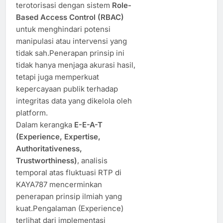
terotorisasi dengan sistem
Role-
Based Access Control (RBAC)
untuk menghindari potensi
manipulasi atau intervensi yang
tidak sah.Penerapan prinsip ini
tidak hanya menjaga akurasi hasil,
tetapi juga memperkuat
kepercayaan publik terhadap
integritas data yang dikelola oleh
platform.
Dalam kerangka
E-E-A-T
(Experience, Expertise,
Authoritativeness,
Trustworthiness)
, analisis
temporal atas fluktuasi RTP di
KAYA787 mencerminkan
penerapan prinsip ilmiah yang
kuat.Pengalaman (Experience)
terlihat dari implementasi