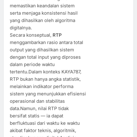
memastikan keandalan sistem
serta menjaga konsistensi hasil
yang dihasilkan oleh algoritma
digitalnya.
Secara konseptual,
RTP
menggambarkan rasio antara total
output yang dihasilkan sistem
dengan total input yang diproses
dalam periode waktu
tertentu.Dalam konteks KAYA787,
RTP bukan hanya angka statistik,
melainkan indikator performa
sistem yang menunjukkan efisiensi
operasional dan stabilitas
data.Namun, nilai RTP tidak
bersifat statis — ia dapat
berfluktuasi dari waktu ke waktu
akibat faktor teknis, algoritmik,