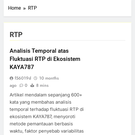
Home
RTP
RTP
Analisis Temporal atas
Fluktuasi RTP di Ekosistem
KAYA787
f56019d
10 months
ago
0
8 mins
Artikel mendalam sepanjang 600+
kata yang membahas analisis
temporal terhadap fluktuasi RTP di
ekosistem KAYA787, menyoroti
metode pemantauan berbasis
waktu, faktor penyebab variabilitas