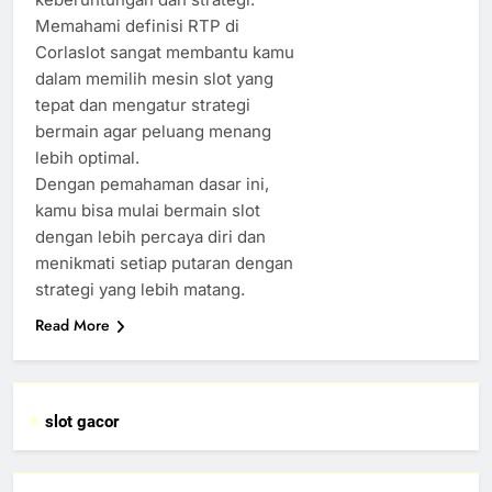
Memahami definisi RTP di
Corlaslot sangat membantu kamu
dalam memilih mesin slot yang
tepat dan mengatur strategi
bermain agar peluang menang
lebih optimal.
Dengan pemahaman dasar ini,
kamu bisa mulai bermain slot
dengan lebih percaya diri dan
menikmati setiap putaran dengan
strategi yang lebih matang.
Read More
slot gacor