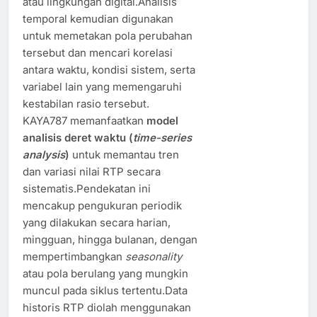
atau lingkungan digital.Analisis
temporal kemudian digunakan
untuk memetakan pola perubahan
tersebut dan mencari korelasi
antara waktu, kondisi sistem, serta
variabel lain yang memengaruhi
kestabilan rasio tersebut.
KAYA787 memanfaatkan
model
analisis deret waktu (
time-series
analysis
)
untuk memantau tren
dan variasi nilai RTP secara
sistematis.Pendekatan ini
mencakup pengukuran periodik
yang dilakukan secara harian,
mingguan, hingga bulanan, dengan
mempertimbangkan
seasonality
atau pola berulang yang mungkin
muncul pada siklus tertentu.Data
historis RTP diolah menggunakan