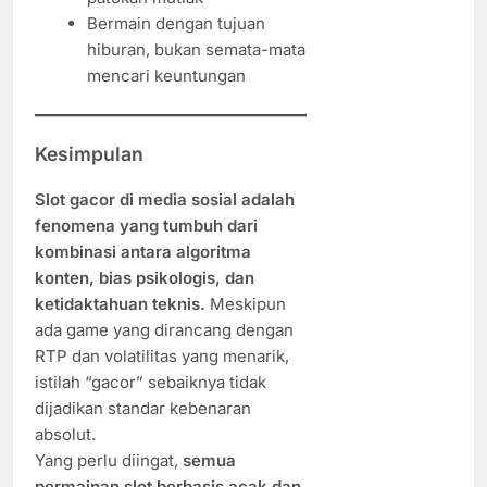
Bermain dengan tujuan
hiburan, bukan semata-mata
mencari keuntungan
Kesimpulan
Slot gacor di media sosial adalah
fenomena yang tumbuh dari
kombinasi antara algoritma
konten, bias psikologis, dan
ketidaktahuan teknis.
Meskipun
ada game yang dirancang dengan
RTP dan volatilitas yang menarik,
istilah “gacor” sebaiknya tidak
dijadikan standar kebenaran
absolut.
Yang perlu diingat,
semua
permainan slot berbasis acak dan