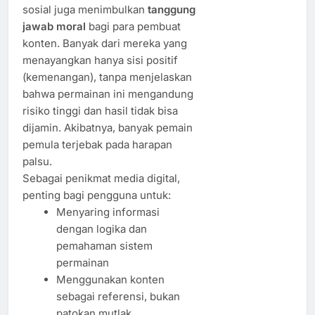
sosial juga menimbulkan
tanggung
jawab moral
bagi para pembuat
konten. Banyak dari mereka yang
menayangkan hanya sisi positif
(kemenangan), tanpa menjelaskan
bahwa permainan ini mengandung
risiko tinggi dan hasil tidak bisa
dijamin. Akibatnya, banyak pemain
pemula terjebak pada harapan
palsu.
Sebagai penikmat media digital,
penting bagi pengguna untuk:
Menyaring informasi
dengan logika dan
pemahaman sistem
permainan
Menggunakan konten
sebagai referensi, bukan
patokan mutlak