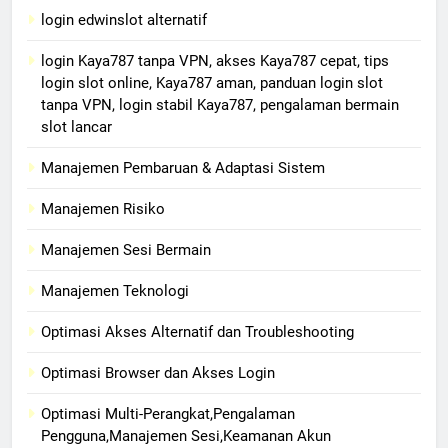
login edwinslot alternatif
login Kaya787 tanpa VPN, akses Kaya787 cepat, tips
login slot online, Kaya787 aman, panduan login slot
tanpa VPN, login stabil Kaya787, pengalaman bermain
slot lancar
Manajemen Pembaruan & Adaptasi Sistem
Manajemen Risiko
Manajemen Sesi Bermain
Manajemen Teknologi
Optimasi Akses Alternatif dan Troubleshooting
Optimasi Browser dan Akses Login
Optimasi Multi-Perangkat,Pengalaman
Pengguna,Manajemen Sesi,Keamanan Akun