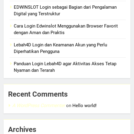
EDWINSLOT Login sebagai Bagian dari Pengalaman
Digital yang Terstruktur
Cara Login Edwinslot Menggunakan Browser Favorit
dengan Aman dan Praktis
Lebah4D Login dan Keamanan Akun yang Perlu
Diperhatikan Pengguna
Panduan Login Lebah4D agar Aktivitas Akses Tetap
Nyaman dan Terarah
Recent Comments
A WordPress Commenter
on
Hello world!
Archives