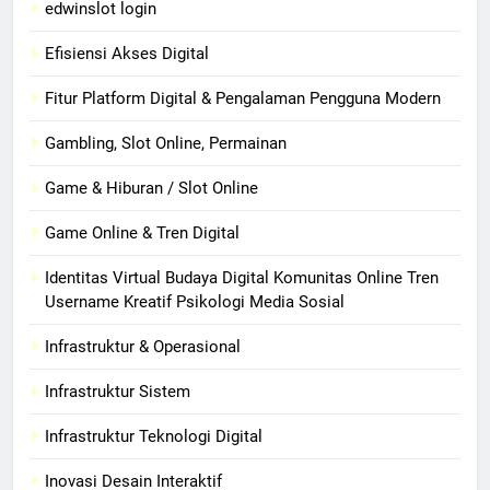
edwinslot login
Efisiensi Akses Digital
Fitur Platform Digital & Pengalaman Pengguna Modern
Gambling, Slot Online, Permainan
Game & Hiburan / Slot Online
Game Online & Tren Digital
Identitas Virtual Budaya Digital Komunitas Online Tren
Username Kreatif Psikologi Media Sosial
Infrastruktur & Operasional
Infrastruktur Sistem
Infrastruktur Teknologi Digital
Inovasi Desain Interaktif