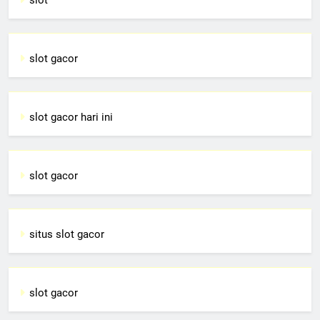
slot gacor
slot gacor hari ini
slot gacor
situs slot gacor
slot gacor