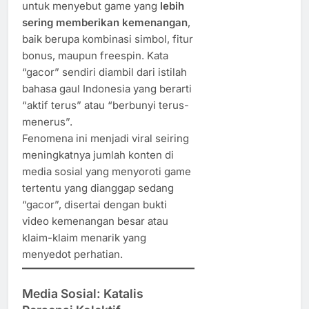
untuk menyebut game yang
lebih
sering memberikan kemenangan
,
baik berupa kombinasi simbol, fitur
bonus, maupun freespin. Kata
“gacor” sendiri diambil dari istilah
bahasa gaul Indonesia yang berarti
“aktif terus” atau “berbunyi terus-
menerus”.
Fenomena ini menjadi viral seiring
meningkatnya jumlah konten di
media sosial yang menyoroti game
tertentu yang dianggap sedang
“gacor”, disertai dengan bukti
video kemenangan besar atau
klaim-klaim menarik yang
menyedot perhatian.
Media Sosial: Katalis