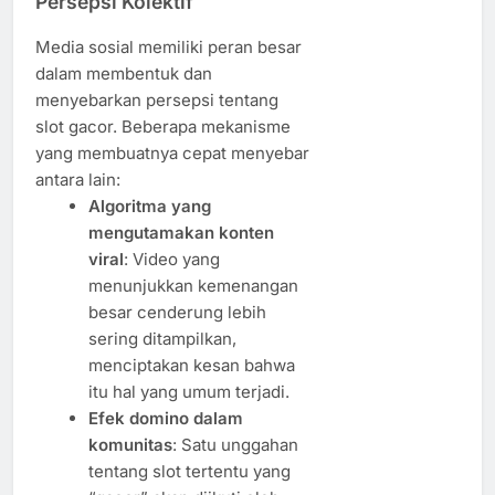
Persepsi Kolektif
Media sosial memiliki peran besar
dalam membentuk dan
menyebarkan persepsi tentang
slot gacor. Beberapa mekanisme
yang membuatnya cepat menyebar
antara lain:
Algoritma yang
mengutamakan konten
viral
: Video yang
menunjukkan kemenangan
besar cenderung lebih
sering ditampilkan,
menciptakan kesan bahwa
itu hal yang umum terjadi.
Efek domino dalam
komunitas
: Satu unggahan
tentang slot tertentu yang