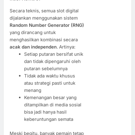
Secara teknis, semua slot digital
dijalankan menggunakan sistem
Random Number Generator (RNG)
yang dirancang untuk
menghasilkan kombinasi secara
acak dan independen
. Artinya:
Setiap putaran bersifat unik
dan tidak dipengaruhi oleh
putaran sebelumnya
Tidak ada waktu khusus
atau strategi pasti untuk
menang
Kemenangan besar yang
ditampilkan di media sosial
bisa jadi hanya hasil
keberuntungan semata
Meski begitu, banyak pemain tetap