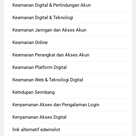
Keamanan Digital & Perlindungan Akun
Keamanan Digital & Teknologi
Keamanan Jaringan dan Akses Akun
Keamanan Online
Keamanan Perangkat dan Akses Akun
Keamanan Platform Digital
Keamanan Web & Teknologi Digital
Kehidupan Seimbang
Kenyamanan Akses dan Pengalaman Login
Kenyamanan Akses Digital
link alternatif edwinslot