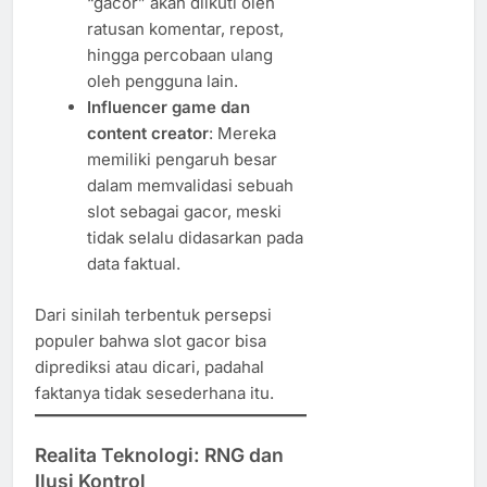
“gacor” akan diikuti oleh
ratusan komentar, repost,
hingga percobaan ulang
oleh pengguna lain.
Influencer game dan
content creator
: Mereka
memiliki pengaruh besar
dalam memvalidasi sebuah
slot sebagai gacor, meski
tidak selalu didasarkan pada
data faktual.
Dari sinilah terbentuk persepsi
populer bahwa slot gacor bisa
diprediksi atau dicari, padahal
faktanya tidak sesederhana itu.
Realita Teknologi: RNG dan
Ilusi Kontrol