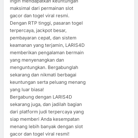
ingin mendapatkan keuntungan
maksimal dari permainan slot
gacor dan togel viral resmi.
Dengan RTP tinggi, pasaran togel
terpercaya, jackpot besar,
pembayaran cepat, dan sistem
keamanan yang terjamin, LARIS4D
memberikan pengalaman bermain
yang menyenangkan dan
menguntungkan. Bergabunglah
sekarang dan nikmati berbagai
keuntungan serta peluang menang
yang luar biasa!
Bergabung dengan LARIS4D
sekarang juga, dan jadilah bagian
dari platform judi terpercaya yang
siap memberi Anda kesempatan
menang lebih banyak dengan slot
gacor dan togel viral resmi!