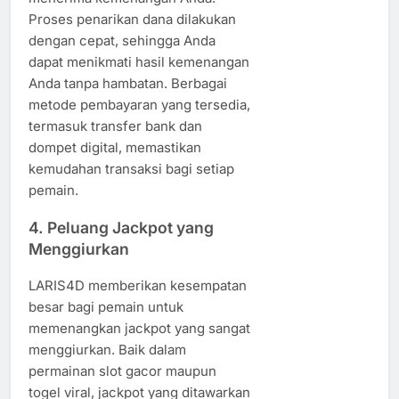
Proses penarikan dana dilakukan
dengan cepat, sehingga Anda
dapat menikmati hasil kemenangan
Anda tanpa hambatan. Berbagai
metode pembayaran yang tersedia,
termasuk transfer bank dan
dompet digital, memastikan
kemudahan transaksi bagi setiap
pemain.
4. Peluang Jackpot yang
Menggiurkan
LARIS4D memberikan kesempatan
besar bagi pemain untuk
memenangkan jackpot yang sangat
menggiurkan. Baik dalam
permainan slot gacor maupun
togel viral, jackpot yang ditawarkan