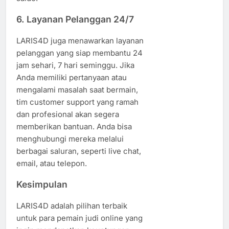
6. Layanan Pelanggan 24/7
LARIS4D juga menawarkan layanan
pelanggan yang siap membantu 24
jam sehari, 7 hari seminggu. Jika
Anda memiliki pertanyaan atau
mengalami masalah saat bermain,
tim customer support yang ramah
dan profesional akan segera
memberikan bantuan. Anda bisa
menghubungi mereka melalui
berbagai saluran, seperti live chat,
email, atau telepon.
Kesimpulan
LARIS4D adalah pilihan terbaik
untuk para pemain judi online yang