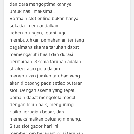
dan cara mengoptimalkannya
untuk hasil maksimal.
Bermain slot online bukan hanya
sekadar mengandalkan
keberuntungan, tetapi juga
membutuhkan pemahaman tentang
bagaimana
skema taruhan
dapat
memengaruhi hasil dan durasi
permainan. Skema taruhan adalah
strategi atau pola dalam
menentukan jumlah taruhan yang
akan dipasang pada setiap putaran
slot. Dengan skema yang tepat,
pemain dapat mengelola modal
dengan lebih baik, mengurangi
risiko kerugian besar, dan
memaksimalkan peluang menang.
Situs slot gacor hari ini
memberikan beragam opsi taruhan