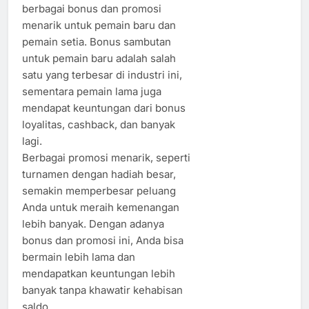
berbagai bonus dan promosi
menarik untuk pemain baru dan
pemain setia. Bonus sambutan
untuk pemain baru adalah salah
satu yang terbesar di industri ini,
sementara pemain lama juga
mendapat keuntungan dari bonus
loyalitas, cashback, dan banyak
lagi.
Berbagai promosi menarik, seperti
turnamen dengan hadiah besar,
semakin memperbesar peluang
Anda untuk meraih kemenangan
lebih banyak. Dengan adanya
bonus dan promosi ini, Anda bisa
bermain lebih lama dan
mendapatkan keuntungan lebih
banyak tanpa khawatir kehabisan
saldo.