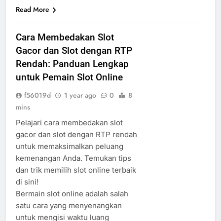
Read More
Cara Membedakan Slot
Gacor dan Slot dengan RTP
Rendah: Panduan Lengkap
untuk Pemain Slot Online
f56019d
1 year ago
0
8
mins
Pelajari cara membedakan slot
gacor dan slot dengan RTP rendah
untuk memaksimalkan peluang
kemenangan Anda. Temukan tips
dan trik memilih slot online terbaik
di sini!
Bermain slot online adalah salah
satu cara yang menyenangkan
untuk mengisi waktu luang