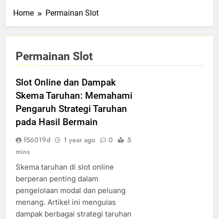
Home
Permainan Slot
Permainan Slot
Slot Online dan Dampak
Skema Taruhan: Memahami
Pengaruh Strategi Taruhan
pada Hasil Bermain
f56019d
1 year ago
0
5
mins
Skema taruhan di slot online
berperan penting dalam
pengelolaan modal dan peluang
menang. Artikel ini mengulas
dampak berbagai strategi taruhan