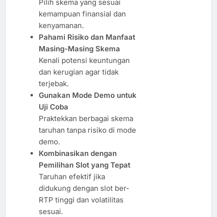
Pilih skema yang sesuai
kemampuan finansial dan
kenyamanan.
Pahami Risiko dan Manfaat
Masing-Masing Skema
Kenali potensi keuntungan
dan kerugian agar tidak
terjebak.
Gunakan Mode Demo untuk
Uji Coba
Praktekkan berbagai skema
taruhan tanpa risiko di mode
demo.
Kombinasikan dengan
Pemilihan Slot yang Tepat
Taruhan efektif jika
didukung dengan slot ber-
RTP tinggi dan volatilitas
sesuai.