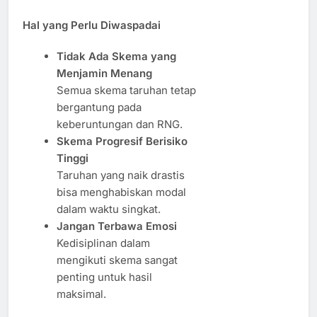
Hal yang Perlu Diwaspadai
Tidak Ada Skema yang
Menjamin Menang
Semua skema taruhan tetap
bergantung pada
keberuntungan dan RNG.
Skema Progresif Berisiko
Tinggi
Taruhan yang naik drastis
bisa menghabiskan modal
dalam waktu singkat.
Jangan Terbawa Emosi
Kedisiplinan dalam
mengikuti skema sangat
penting untuk hasil
maksimal.