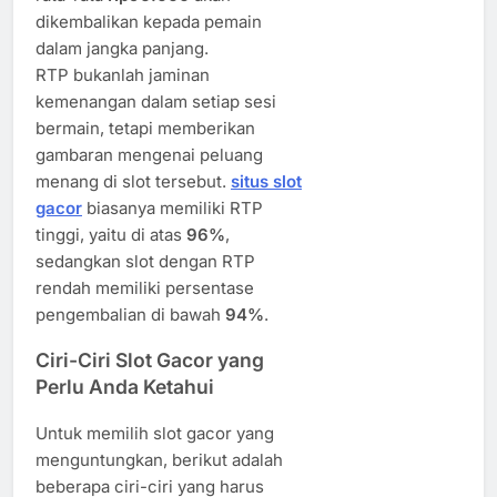
dikembalikan kepada pemain
dalam jangka panjang.
RTP bukanlah jaminan
kemenangan dalam setiap sesi
bermain, tetapi memberikan
gambaran mengenai peluang
menang di slot tersebut.
situs slot
gacor
biasanya memiliki RTP
tinggi, yaitu di atas
96%
,
sedangkan slot dengan RTP
rendah memiliki persentase
pengembalian di bawah
94%
.
Ciri-Ciri Slot Gacor yang
Perlu Anda Ketahui
Untuk memilih slot gacor yang
menguntungkan, berikut adalah
beberapa ciri-ciri yang harus