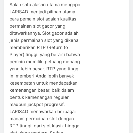
Salah satu alasan utama mengapa
LARIS4D menjadi pilihan utama
para pemain slot adalah kualitas
permainan slot gacor yang
ditawarkannya. Slot gacor adalah
jenis permainan slot yang dikenal
memberikan RTP (Return to
Player) tinggi, yang berarti bahwa
pemain memiliki peluang menang
yang lebih besar. RTP yang tinggi
ini memberi Anda lebih banyak
kesempatan untuk mendapatkan
kemenangan besar, baik dalam
bentuk kemenangan reguler
maupun jackpot progresif.
LARIS4D menawarkan berbagai
macam permainan slot dengan
RTP tinggi, dari slot klasik hingga
slot video modern. Setiap