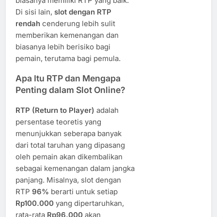
biasanya memiliki RTP yang baik.
Di sisi lain,
slot dengan RTP
rendah
cenderung lebih sulit
memberikan kemenangan dan
biasanya lebih berisiko bagi
pemain, terutama bagi pemula.
Apa Itu RTP dan Mengapa
Penting dalam Slot Online?
RTP (Return to Player)
adalah
persentase teoretis yang
menunjukkan seberapa banyak
dari total taruhan yang dipasang
oleh pemain akan dikembalikan
sebagai kemenangan dalam jangka
panjang. Misalnya, slot dengan
RTP
96%
berarti untuk setiap
Rp100.000
yang dipertaruhkan,
rata-rata
Rp96.000
akan