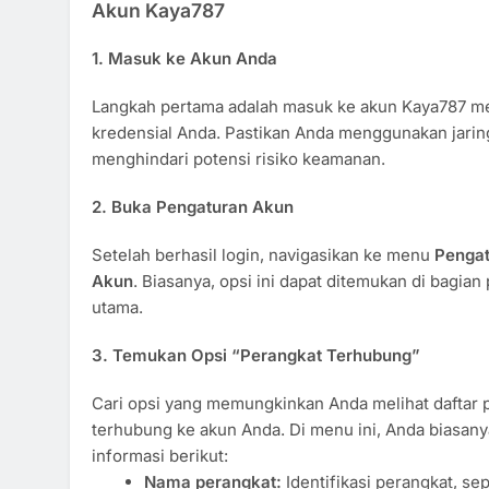
Akun Kaya787
1. Masuk ke Akun Anda
Langkah pertama adalah masuk ke akun Kaya787 
kredensial Anda. Pastikan Anda menggunakan jari
menghindari potensi risiko keamanan.
2. Buka Pengaturan Akun
Setelah berhasil login, navigasikan ke menu
Penga
Akun
. Biasanya, opsi ini dapat ditemukan di bagian
utama.
3. Temukan Opsi “Perangkat Terhubung”
Cari opsi yang memungkinkan Anda melihat daftar 
terhubung ke akun Anda. Di menu ini, Anda biasany
informasi berikut:
Nama perangkat:
Identifikasi perangkat, sep