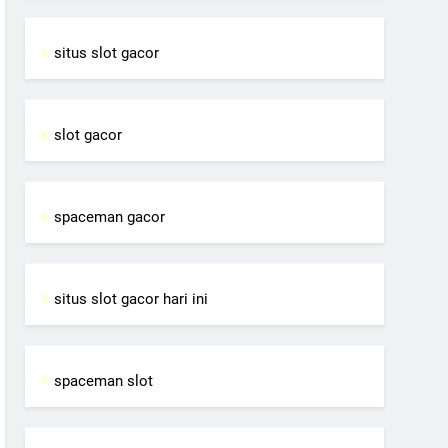
situs slot gacor
slot gacor
spaceman gacor
situs slot gacor hari ini
spaceman slot