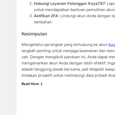
Hubungi Layanan Pelanggan Kaya787:
Lapo
untuk mendapatkan bantuan pemulihan akun
Aktifkan 2FA:
Lindungi akun Anda dengan l
tambahan.
Kesimpulan
Mengetahui perangkat yang terhubung ke akun
ka
langkah penting untuk menjaga keamanan dan men
sah. Dengan mengikuti panduan ini, Anda dapat m
mengamankan akun Anda dengan lebih efektif. Ing
adalah tanggung jawab bersama, jadi tetaplah wasp
tindakan proaktif untuk melindungi data pribadi And
Read More