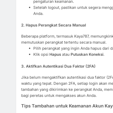
pengaturan keamanan.
Setelah logout, pastikan untuk segera mengg
Anda.
2. Hapus Perangkat Secara Manual
Beberapa platform, termasuk Kaya787, memungkin
memutuskan perangkat tertentu secara manual.
Pilih perangkat yang ingin Anda hapus dari da
Klik opsi
Hapus
atau
Putuskan Koneksi
.
3. Aktifkan Autentikasi Dua Faktor (2FA)
Jika belum mengaktifkan autentikasi dua faktor (2F
waktu yang tepat. Dengan 2FA, setiap login akan 
tambahan yang dikirimkan ke perangkat Anda, memb
bagi peretas untuk mengakses akun Anda.
Tips Tambahan untuk Keamanan Akun Ka