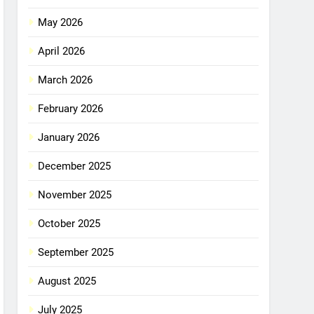
May 2026
April 2026
March 2026
February 2026
January 2026
December 2025
November 2025
October 2025
September 2025
August 2025
July 2025