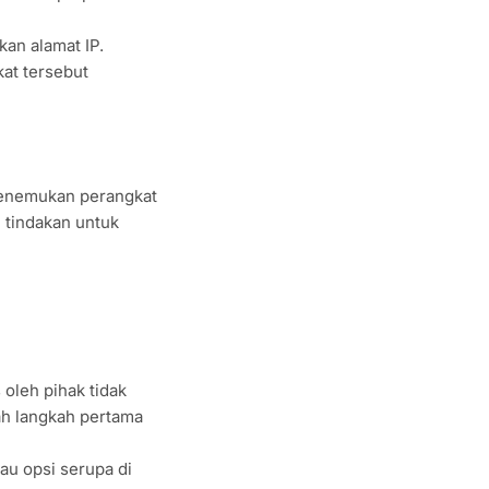
an alamat IP.
at tersebut
 menemukan perangkat
 tindakan untuk
l
oleh pihak tidak
ah langkah pertama
au opsi serupa di