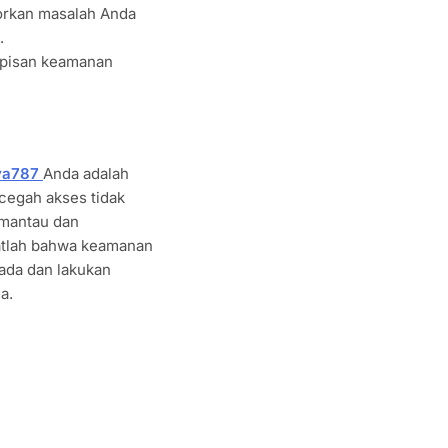
rkan masalah Anda
.
apisan keamanan
ya787
Anda adalah
cegah akses tidak
emantau dan
atlah bahwa keamanan
ada dan lakukan
a.