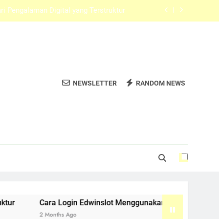
i Pengalaman Digital yang Terstruktur
wser Favorit dengan Aman dan Praktis
un yang Perlu Diperhatikan Pengguna
 Alternatif melalui Mode Penyamaran
NEWSLETTER
RANDOM NEWS
i Pengalaman Digital yang Terstruktur
wser Favorit dengan Aman dan Praktis
Medicine
Advancing Bioelectronic Medicine.
un yang Perlu Diperhatikan Pengguna
Cara Login Edwinslot Menggunakan Browser Favorit dengan A
 Months Ago