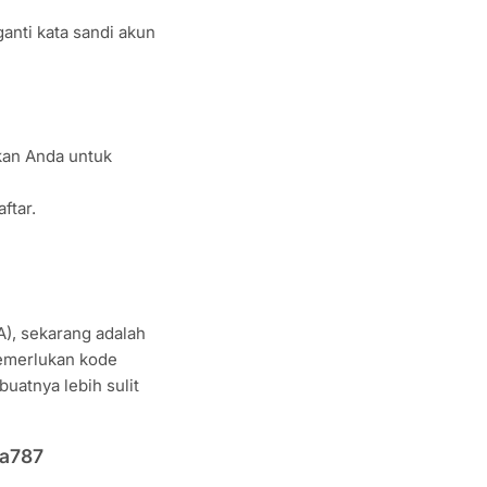
anti kata sandi akun
kan Anda untuk
ftar.
A), sekarang adalah
memerlukan kode
uatnya lebih sulit
ya787