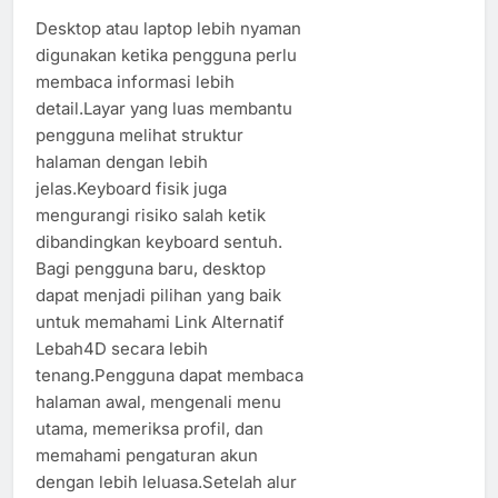
Desktop atau laptop lebih nyaman
digunakan ketika pengguna perlu
membaca informasi lebih
detail.Layar yang luas membantu
pengguna melihat struktur
halaman dengan lebih
jelas.Keyboard fisik juga
mengurangi risiko salah ketik
dibandingkan keyboard sentuh.
Bagi pengguna baru, desktop
dapat menjadi pilihan yang baik
untuk memahami Link Alternatif
Lebah4D secara lebih
tenang.Pengguna dapat membaca
halaman awal, mengenali menu
utama, memeriksa profil, dan
memahami pengaturan akun
dengan lebih leluasa.Setelah alur