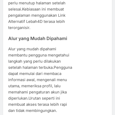
perlu menutup halaman setelah
selesai.Kebiasaan ini membuat
pengalaman menggunakan Link
Alternatif Lebah4D terasa lebih
terorganisir.
Alur yang Mudah Dipahami
Alur yang mudah dipahami
membantu pengguna mengetahui
langkah yang perlu dilakukan
setelah halaman terbuka.Pengguna
dapat memulai dari membaca
informasi awal, mengenali menu
utama, memeriksa profil, lalu
memahami pengaturan akun jika
diperlukan.Urutan seperti ini
membuat akses terasa lebih rapi
dan tidak membingungkan.