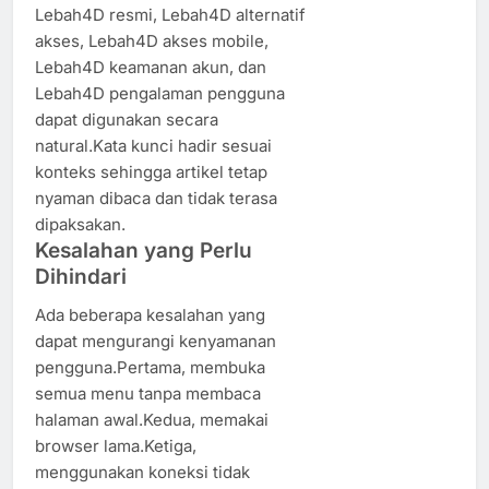
Lebah4D resmi, Lebah4D alternatif
akses, Lebah4D akses mobile,
Lebah4D keamanan akun, dan
Lebah4D pengalaman pengguna
dapat digunakan secara
natural.Kata kunci hadir sesuai
konteks sehingga artikel tetap
nyaman dibaca dan tidak terasa
dipaksakan.
Kesalahan yang Perlu
Dihindari
Ada beberapa kesalahan yang
dapat mengurangi kenyamanan
pengguna.Pertama, membuka
semua menu tanpa membaca
halaman awal.Kedua, memakai
browser lama.Ketiga,
menggunakan koneksi tidak