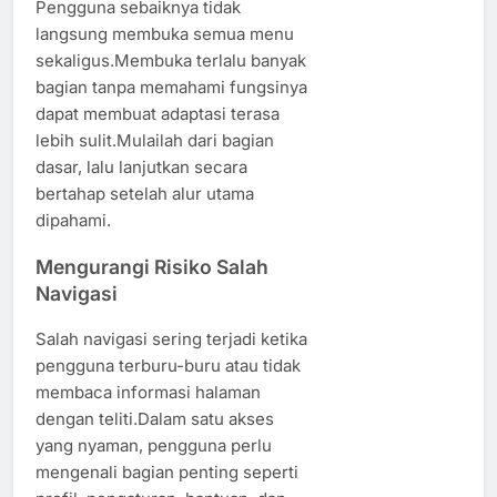
Pengguna sebaiknya tidak
langsung membuka semua menu
sekaligus.Membuka terlalu banyak
bagian tanpa memahami fungsinya
dapat membuat adaptasi terasa
lebih sulit.Mulailah dari bagian
dasar, lalu lanjutkan secara
bertahap setelah alur utama
dipahami.
Mengurangi Risiko Salah
Navigasi
Salah navigasi sering terjadi ketika
pengguna terburu-buru atau tidak
membaca informasi halaman
dengan teliti.Dalam satu akses
yang nyaman, pengguna perlu
mengenali bagian penting seperti