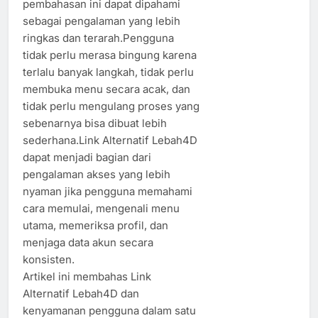
pembahasan ini dapat dipahami
sebagai pengalaman yang lebih
ringkas dan terarah.Pengguna
tidak perlu merasa bingung karena
terlalu banyak langkah, tidak perlu
membuka menu secara acak, dan
tidak perlu mengulang proses yang
sebenarnya bisa dibuat lebih
sederhana.Link Alternatif Lebah4D
dapat menjadi bagian dari
pengalaman akses yang lebih
nyaman jika pengguna memahami
cara memulai, mengenali menu
utama, memeriksa profil, dan
menjaga data akun secara
konsisten.
Artikel ini membahas Link
Alternatif Lebah4D dan
kenyamanan pengguna dalam satu