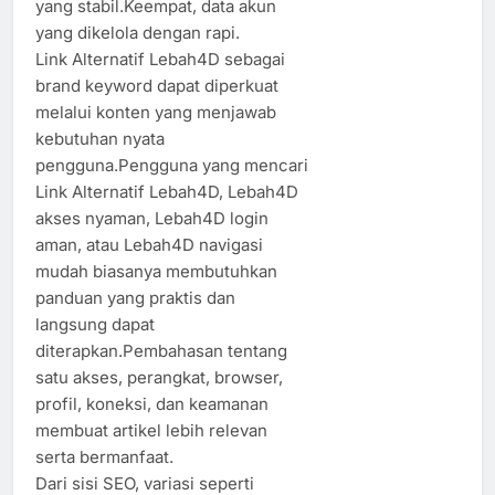
yang stabil.Keempat, data akun
yang dikelola dengan rapi.
Link Alternatif Lebah4D sebagai
brand keyword dapat diperkuat
melalui konten yang menjawab
kebutuhan nyata
pengguna.Pengguna yang mencari
Link Alternatif Lebah4D, Lebah4D
akses nyaman, Lebah4D login
aman, atau Lebah4D navigasi
mudah biasanya membutuhkan
panduan yang praktis dan
langsung dapat
diterapkan.Pembahasan tentang
satu akses, perangkat, browser,
profil, koneksi, dan keamanan
membuat artikel lebih relevan
serta bermanfaat.
Dari sisi SEO, variasi seperti