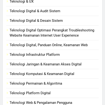
Teknologi & UX
Teknologi Digital & Audit Sistem
Teknologi Digital & Desain Sistem
Teknologi Digital Optimasi Perangkat Troubleshooting
Website Keamanan Internet User Experience
Teknologi Digital, Panduan Online, Keamanan Web
Teknologi Infrastruktur Platform
Teknologi Jaringan & Keamanan Akses Digital
Teknologi Komputasi & Keamanan Digital
Teknologi Permainan & Algoritma
Teknologi Platform Digital
Teknologi Web & Pengalaman Pengguna