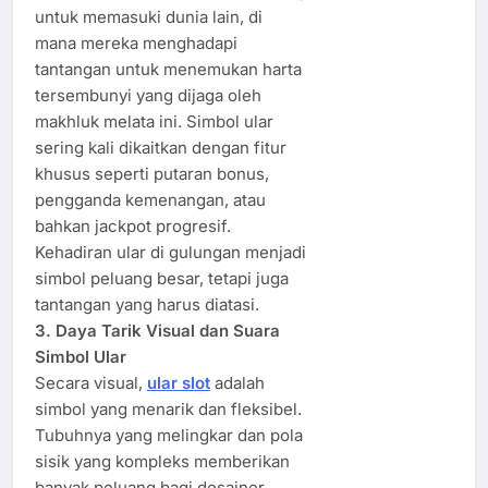
untuk memasuki dunia lain, di
mana mereka menghadapi
tantangan untuk menemukan harta
tersembunyi yang dijaga oleh
makhluk melata ini. Simbol ular
sering kali dikaitkan dengan fitur
khusus seperti putaran bonus,
pengganda kemenangan, atau
bahkan jackpot progresif.
Kehadiran ular di gulungan menjadi
simbol peluang besar, tetapi juga
tantangan yang harus diatasi.
3. Daya Tarik Visual dan Suara
Simbol Ular
Secara visual,
ular slot
adalah
simbol yang menarik dan fleksibel.
Tubuhnya yang melingkar dan pola
sisik yang kompleks memberikan
banyak peluang bagi desainer