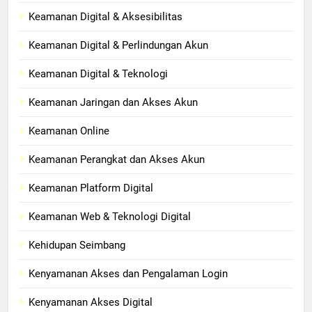
Keamanan Digital & Aksesibilitas
Keamanan Digital & Perlindungan Akun
Keamanan Digital & Teknologi
Keamanan Jaringan dan Akses Akun
Keamanan Online
Keamanan Perangkat dan Akses Akun
Keamanan Platform Digital
Keamanan Web & Teknologi Digital
Kehidupan Seimbang
Kenyamanan Akses dan Pengalaman Login
Kenyamanan Akses Digital