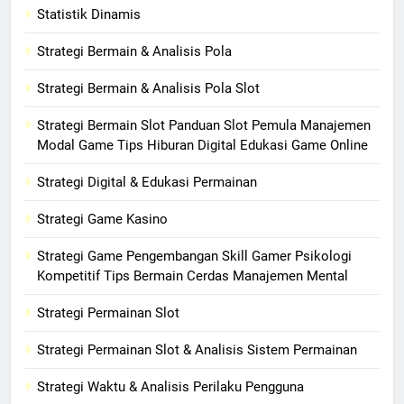
Statistik Dinamis
Strategi Bermain & Analisis Pola
Strategi Bermain & Analisis Pola Slot
Strategi Bermain Slot Panduan Slot Pemula Manajemen
Modal Game Tips Hiburan Digital Edukasi Game Online
Strategi Digital & Edukasi Permainan
Strategi Game Kasino
Strategi Game Pengembangan Skill Gamer Psikologi
Kompetitif Tips Bermain Cerdas Manajemen Mental
Strategi Permainan Slot
Strategi Permainan Slot & Analisis Sistem Permainan
Strategi Waktu & Analisis Perilaku Pengguna