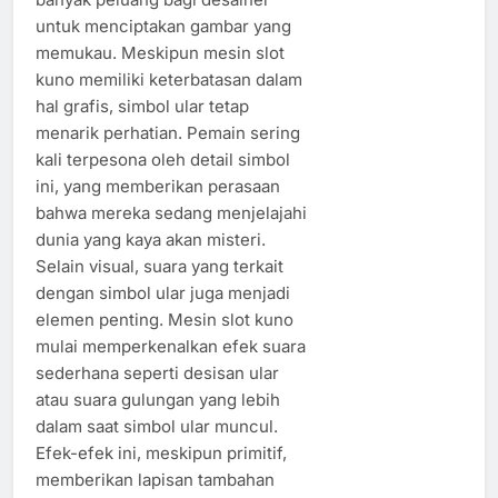
untuk menciptakan gambar yang
memukau. Meskipun mesin slot
kuno memiliki keterbatasan dalam
hal grafis, simbol ular tetap
menarik perhatian. Pemain sering
kali terpesona oleh detail simbol
ini, yang memberikan perasaan
bahwa mereka sedang menjelajahi
dunia yang kaya akan misteri.
Selain visual, suara yang terkait
dengan simbol ular juga menjadi
elemen penting. Mesin slot kuno
mulai memperkenalkan efek suara
sederhana seperti desisan ular
atau suara gulungan yang lebih
dalam saat simbol ular muncul.
Efek-efek ini, meskipun primitif,
memberikan lapisan tambahan