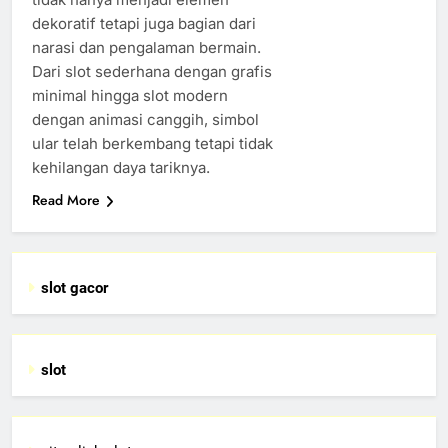
dekoratif tetapi juga bagian dari
narasi dan pengalaman bermain.
Dari slot sederhana dengan grafis
minimal hingga slot modern
dengan animasi canggih, simbol
ular telah berkembang tetapi tidak
kehilangan daya tariknya.
Read More
slot gacor
slot