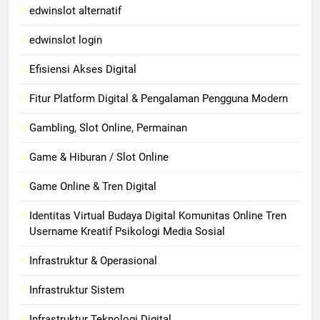
edwinslot alternatif
edwinslot login
Efisiensi Akses Digital
Fitur Platform Digital & Pengalaman Pengguna Modern
Gambling, Slot Online, Permainan
Game & Hiburan / Slot Online
Game Online & Tren Digital
Identitas Virtual Budaya Digital Komunitas Online Tren
Username Kreatif Psikologi Media Sosial
Infrastruktur & Operasional
Infrastruktur Sistem
Infrastruktur Teknologi Digital