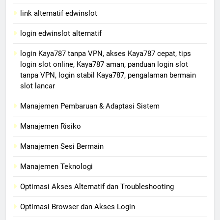
link alternatif edwinslot
login edwinslot alternatif
login Kaya787 tanpa VPN, akses Kaya787 cepat, tips
login slot online, Kaya787 aman, panduan login slot
tanpa VPN, login stabil Kaya787, pengalaman bermain
slot lancar
Manajemen Pembaruan & Adaptasi Sistem
Manajemen Risiko
Manajemen Sesi Bermain
Manajemen Teknologi
Optimasi Akses Alternatif dan Troubleshooting
Optimasi Browser dan Akses Login