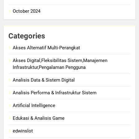
October 2024
Categories
Akses Alternatif Multi-Perangkat
Akses Digital,Fleksibilitas Sistem,Manajemen
Infrastruktur,Pengalaman Pengguna
Analisis Data & Sistem Digital
Analisis Performa & Infrastruktur Sistem
Artificial Intelligence
Edukasi & Analisis Game
edwinslot