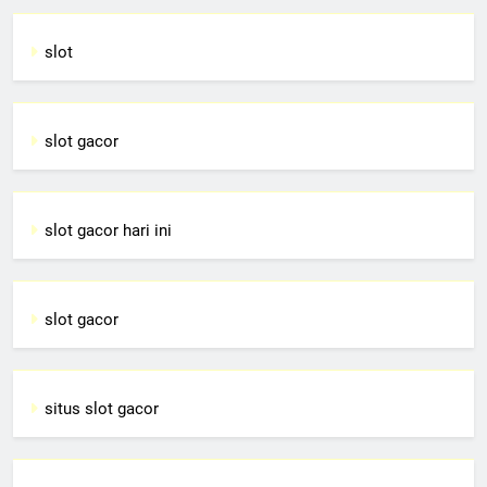
slot
slot gacor
slot gacor hari ini
slot gacor
situs slot gacor