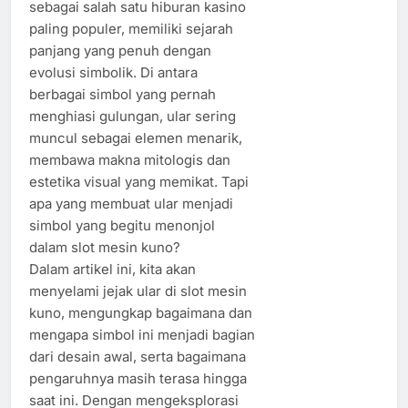
sebagai salah satu hiburan kasino
paling populer, memiliki sejarah
panjang yang penuh dengan
evolusi simbolik. Di antara
berbagai simbol yang pernah
menghiasi gulungan, ular sering
muncul sebagai elemen menarik,
membawa makna mitologis dan
estetika visual yang memikat. Tapi
apa yang membuat ular menjadi
simbol yang begitu menonjol
dalam slot mesin kuno?
Dalam artikel ini, kita akan
menyelami jejak ular di slot mesin
kuno, mengungkap bagaimana dan
mengapa simbol ini menjadi bagian
dari desain awal, serta bagaimana
pengaruhnya masih terasa hingga
saat ini. Dengan mengeksplorasi