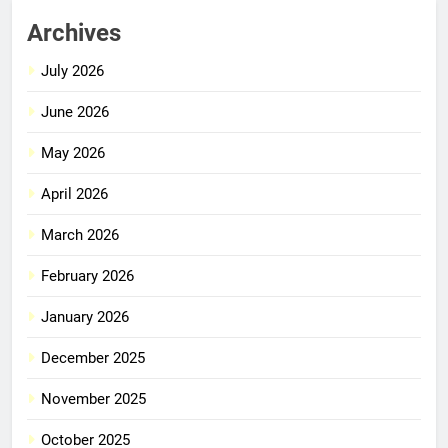
Archives
July 2026
June 2026
May 2026
April 2026
March 2026
February 2026
January 2026
December 2025
November 2025
October 2025