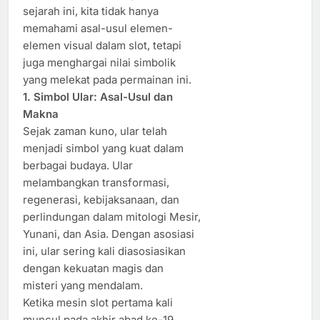
sejarah ini, kita tidak hanya
memahami asal-usul elemen-
elemen visual dalam slot, tetapi
juga menghargai nilai simbolik
yang melekat pada permainan ini.
1. Simbol Ular: Asal-Usul dan
Makna
Sejak zaman kuno, ular telah
menjadi simbol yang kuat dalam
berbagai budaya. Ular
melambangkan transformasi,
regenerasi, kebijaksanaan, dan
perlindungan dalam mitologi Mesir,
Yunani, dan Asia. Dengan asosiasi
ini, ular sering kali diasosiasikan
dengan kekuatan magis dan
misteri yang mendalam.
Ketika mesin slot pertama kali
muncul pada akhir abad ke-19,