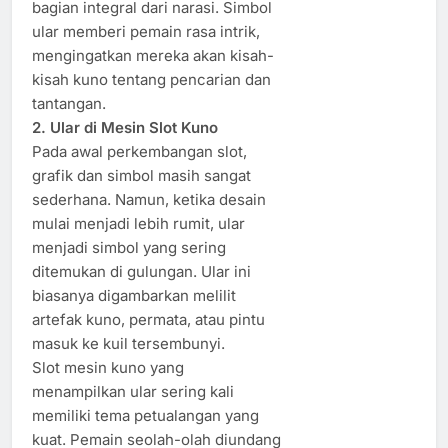
bagian integral dari narasi. Simbol
ular memberi pemain rasa intrik,
mengingatkan mereka akan kisah-
kisah kuno tentang pencarian dan
tantangan.
2. Ular di Mesin Slot Kuno
Pada awal perkembangan slot,
grafik dan simbol masih sangat
sederhana. Namun, ketika desain
mulai menjadi lebih rumit, ular
menjadi simbol yang sering
ditemukan di gulungan. Ular ini
biasanya digambarkan melilit
artefak kuno, permata, atau pintu
masuk ke kuil tersembunyi.
Slot mesin kuno yang
menampilkan ular sering kali
memiliki tema petualangan yang
kuat. Pemain seolah-olah diundang