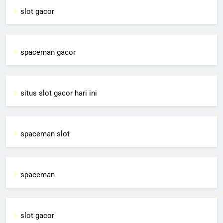
slot gacor
spaceman gacor
situs slot gacor hari ini
spaceman slot
spaceman
slot gacor