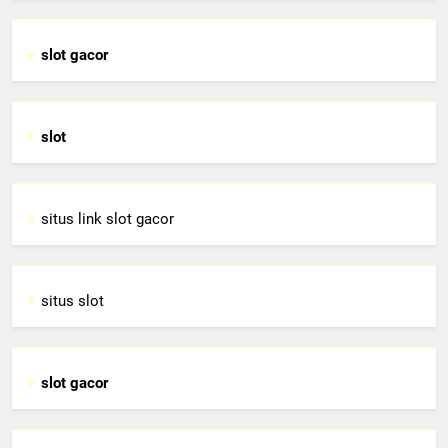
slot gacor
slot
situs link slot gacor
situs slot
slot gacor