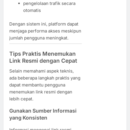
pengelolaan trafik secara
otomatis
Dengan sistem ini, platform dapat
menjaga performa akses meskipun
jumlah pengguna meningkat.
Tips Praktis Menemukan
Link Resmi dengan Cepat
Selain memahami aspek teknis,
ada beberapa langkah praktis yang
dapat membantu pengguna
menemukan link resmi dengan
lebih cepat.
Gunakan Sumber Informasi
yang Konsisten
Informasi mengenai link resmi