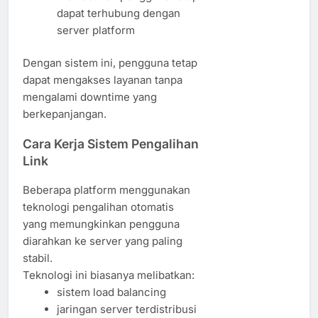
dapat terhubung dengan
server platform
Dengan sistem ini, pengguna tetap
dapat mengakses layanan tanpa
mengalami downtime yang
berkepanjangan.
Cara Kerja Sistem Pengalihan
Link
Beberapa platform menggunakan
teknologi pengalihan otomatis
yang memungkinkan pengguna
diarahkan ke server yang paling
stabil.
Teknologi ini biasanya melibatkan:
sistem load balancing
jaringan server terdistribusi