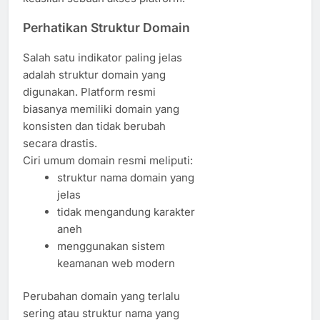
Perhatikan Struktur Domain
Salah satu indikator paling jelas
adalah struktur domain yang
digunakan. Platform resmi
biasanya memiliki domain yang
konsisten dan tidak berubah
secara drastis.
Ciri umum domain resmi meliputi:
struktur nama domain yang
jelas
tidak mengandung karakter
aneh
menggunakan sistem
keamanan web modern
Perubahan domain yang terlalu
sering atau struktur nama yang