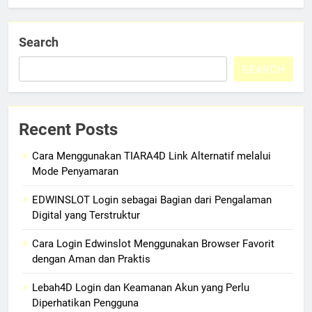
Search
SEARCH
Recent Posts
Cara Menggunakan TIARA4D Link Alternatif melalui
Mode Penyamaran
EDWINSLOT Login sebagai Bagian dari Pengalaman
Digital yang Terstruktur
Cara Login Edwinslot Menggunakan Browser Favorit
dengan Aman dan Praktis
Lebah4D Login dan Keamanan Akun yang Perlu
Diperhatikan Pengguna