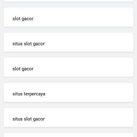
slot gacor
situs slot gacor
slot gacor
situs terpercaya
situs slot gacor