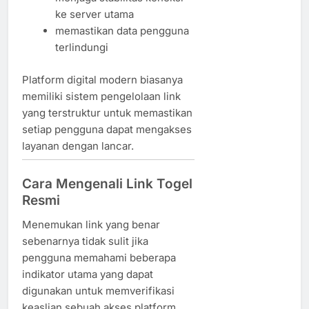
ke server utama
memastikan data pengguna
terlindungi
Platform digital modern biasanya
memiliki sistem pengelolaan link
yang terstruktur untuk memastikan
setiap pengguna dapat mengakses
layanan dengan lancar.
Cara Mengenali Link Togel
Resmi
Menemukan link yang benar
sebenarnya tidak sulit jika
pengguna memahami beberapa
indikator utama yang dapat
digunakan untuk memverifikasi
keaslian sebuah akses platform.