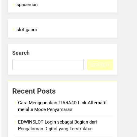
spaceman
slot gacor
Search
SEARCH
Recent Posts
Cara Menggunakan TIARA4D Link Alternatif
melalui Mode Penyamaran
EDWINSLOT Login sebagai Bagian dari
Pengalaman Digital yang Terstruktur