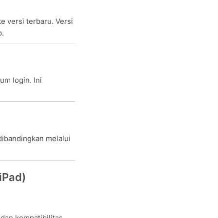
e versi terbaru. Versi
p.
m login. Ini
dibandingkan melalui
iPad)
dan kompatibilitas