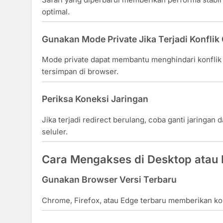
optimal.
Gunakan Mode Private Jika Terjadi Konflik
Mode private dapat membantu menghindari konflik 
tersimpan di browser.
Periksa Koneksi Jaringan
Jika terjadi redirect berulang, coba ganti jaringan d
seluler.
Cara Mengakses di Desktop atau 
Gunakan Browser Versi Terbaru
Chrome, Firefox, atau Edge terbaru memberikan komp