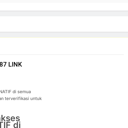
87 LINK
NATIF di semua
n terverifikasi untuk
akses
IF di