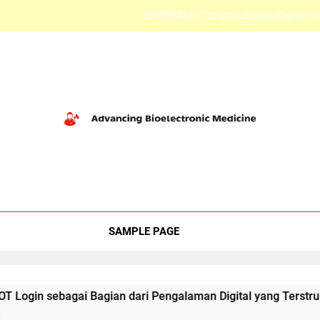
EDWINSLOT Login sebagai Bagian dar
Cara Login Edwinslot Menggunakan Bro
Lebah4D Login dan Keamanan Ak
Cara Menggunakan TIARA4D Link
EDWINSLOT Login sebagai Bagian dar
Cara Login Edwinslot Menggunakan Bro
ancing Bioelectronic 
ngembangan Dan Inovasi Dalam Bidang Bioelektronika Dengan 
Lebah4D Login dan Keamanan Ak
SAMPLE PAGE
gai Bagian dari Pengalaman Digital yang Terstruktur
C
2