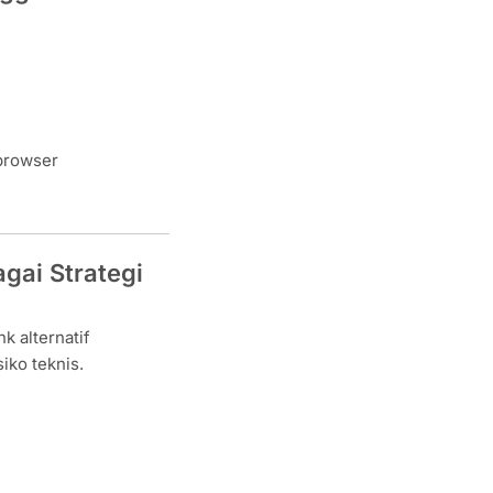
browser
agai Strategi
k alternatif
iko teknis.