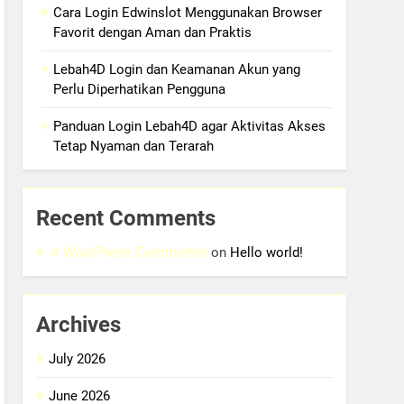
Cara Login Edwinslot Menggunakan Browser
Favorit dengan Aman dan Praktis
Lebah4D Login dan Keamanan Akun yang
Perlu Diperhatikan Pengguna
Panduan Login Lebah4D agar Aktivitas Akses
Tetap Nyaman dan Terarah
Recent Comments
A WordPress Commenter
on
Hello world!
Archives
July 2026
June 2026