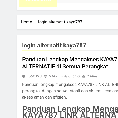
Home
login alternatif kaya787
login alternatif kaya787
Panduan Lengkap Mengakses KAYA7
ALTERNATIF di Semua Perangkat
F56019d
5 Months Ago
0
7 Mins
Panduan lengkap mengakses KAYA787 LINK ALTER
perangkat dengan server stabil dan sistem keamana
akses aman dan efisien.
Panduan Lengkap Meng
KAYA787 LINK ALTERNAT