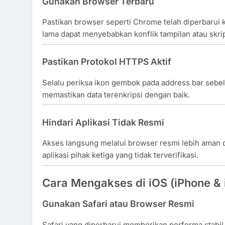
Gunakan Browser Terbaru
Pastikan browser seperti Chrome telah diperbarui k
lama dapat menyebabkan konflik tampilan atau skri
Pastikan Protokol HTTPS Aktif
Selalu periksa ikon gembok pada address bar sebelu
memastikan data terenkripsi dengan baik.
Hindari Aplikasi Tidak Resmi
Akses langsung melalui browser resmi lebih aman 
aplikasi pihak ketiga yang tidak terverifikasi.
Cara Mengakses di iOS (iPhone & 
Gunakan Safari atau Browser Resmi
Safari yang diperbarui memberikan performa stabil 