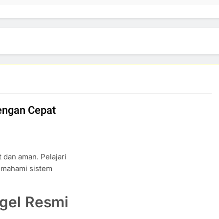
engan Cepat
dan aman. Pelajari
memahami sistem
gel Resmi