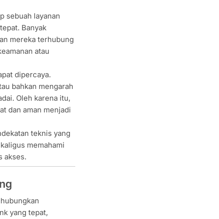
ap sebuah layanan
 tepat. Banyak
an mereka terhubung
 keamanan atau
apat dipercaya.
 atau bahkan mengarah
ai. Oleh karena itu,
at dan aman menjadi
endekatan teknis yang
ekaligus memahami
s akses.
ing
nghubungkan
nk yang tepat,