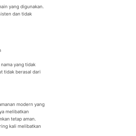
omain yang digunakan.
isten dan tidak
n
r nama yang tidak
t tidak berasal dari
eamanan modern yang
ya melibatkan
imkan tetap aman.
ing kali melibatkan