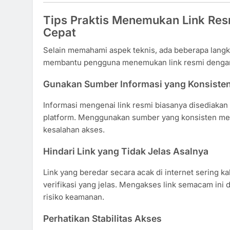
Tips Praktis Menemukan Link Re
Cepat
Selain memahami aspek teknis, ada beberapa langk
membantu pengguna menemukan link resmi dengan 
Gunakan Sumber Informasi yang Konsiste
Informasi mengenai link resmi biasanya disediakan 
platform. Menggunakan sumber yang konsisten m
kesalahan akses.
Hindari Link yang Tidak Jelas Asalnya
Link yang beredar secara acak di internet sering kal
verifikasi yang jelas. Mengakses link semacam ini
risiko keamanan.
Perhatikan Stabilitas Akses