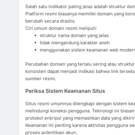
Salah satu indikator paling jelas adalah struktur d
Platform resmi biasanya memiliki domain yang kons
berubah secara drastis.
Ciri umum domain resmi meliputi:
struktur nama domain yang jelas
tidak mengandung karakter aneh
menggunakan sistem keamanan web moder
Perubahan domain yang terlalu sering atau struktu
konsisten dapat menjadi indikasi bahwa link tersebu
sumber resmi.
Periksa Sistem Keamanan Situs
Situs resmi umumnya dilengkapi dengan sistem k
melindungi koneksi pengguna. Teknologi ini biasan
protokol enkripsi yang memastikan data yang dikir
Keamanan ini penting karena aktivitas pengguna ser
proses autentikasi akun.