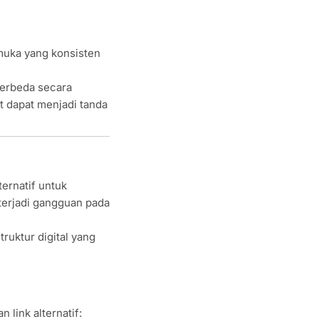
muka yang konsisten
berbeda secara
ut dapat menjadi tanda
ternatif untuk
terjadi gangguan pada
truktur digital yang
link alternatif: