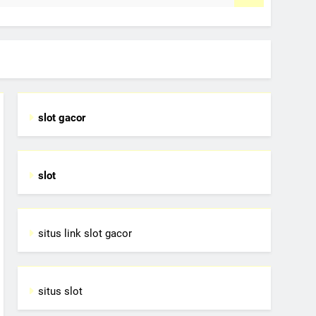
slot gacor
slot
situs link slot gacor
situs slot