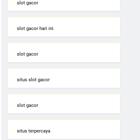
slot gacor
slot gacor hari ini
slot gacor
situs slot gacor
slot gacor
situs terpercaya