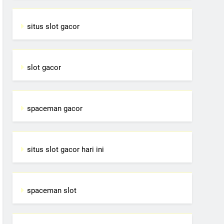
situs slot gacor
slot gacor
spaceman gacor
situs slot gacor hari ini
spaceman slot