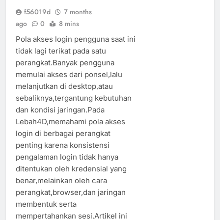
f56019d
7 months
ago
0
8 mins
Pola akses login pengguna saat ini
tidak lagi terikat pada satu
perangkat.Banyak pengguna
memulai akses dari ponsel,lalu
melanjutkan di desktop,atau
sebaliknya,tergantung kebutuhan
dan kondisi jaringan.Pada
Lebah4D,memahami pola akses
login di berbagai perangkat
penting karena konsistensi
pengalaman login tidak hanya
ditentukan oleh kredensial yang
benar,melainkan oleh cara
perangkat,browser,dan jaringan
membentuk serta
mempertahankan sesi.Artikel ini