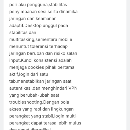
perilaku pengguna,stabilitas
penyimpanan sesi,serta dinamika
jaringan dan keamanan
adaptif.Desktop unggul pada
stabilitas dan
multitasking,sementara mobile
menuntut toleransi terhadap
jaringan berubah dan risiko salah
input.Kunci konsistensi adalah
menjaga cookies pihak pertama
aktif,login dari satu
tab,menstabilkan jaringan saat
autentikasi,dan menghindari VPN
yang berubah-ubah saat
troubleshooting.Dengan pola
akses yang rapi dan lingkungan
perangkat yang stabil,login multi-
perangkat dapat terasa lebih mulus
dan dapat diprediksi.