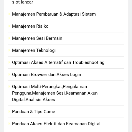
slot lancar
Manajemen Pembaruan & Adaptasi Sistem
Manajemen Risiko
Manajemen Sesi Bermain
Manajemen Teknologi
Optimasi Akses Alternatif dan Troubleshooting
Optimasi Browser dan Akses Login
Optimasi Multi-Perangkat,Pengalaman
Pengguna,Manajemen Sesi,Keamanan Akun
Digital,Analisis Akses
Panduan & Tips Game
Panduan Akses Efektif dan Keamanan Digital