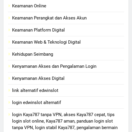
Keamanan Online
Keamanan Perangkat dan Akses Akun
Keamanan Platform Digital
Keamanan Web & Teknologi Digital
Kehidupan Seimbang
Kenyamanan Akses dan Pengalaman Login
Kenyamanan Akses Digital
link alternatif edwinslot
login edwinslot alternatif
login Kaya787 tanpa VPN, akses Kaya787 cepat, tips
login slot online, Kaya787 aman, panduan login slot
tanpa VPN, login stabil Kaya787, pengalaman bermain