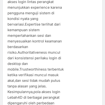
akses login lintas perangkat
menunjukkan experience karena
pengguna menguji sistem di
kondisi nyata yang
bervariasi.Expertise terlihat dari
kemampuan sistem
mempertahankan sesi dan
menyesuaikan kontrol keamanan
berdasarkan
risiko.Authoritativeness muncul
dari konsistensi perilaku login di
desktop dan
mobile.Trustworthiness terbentuk
ketika verifikasi muncul masuk
akal,dan sesi tidak mudah putus
tanpa alasan yang jelas.
Kesimpulannya,pola akses login
Lebah4D di berbagai perangkat
dipengaruhi oleh perbedaan