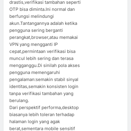
drastis,verifikasi tambahan seperti
OTP bisa diminta.Ini normal dan
berfungsi melindungi
akun.Tantangannya adalah ketika
pengguna sering berganti
perangkat,browser,atau memakai
VPN yang mengganti IP
cepat,permintaan verifikasi bisa
muncul lebih sering dan terasa
mengganggu.Di sinilah pola akses
pengguna memengaruhi
pengalaman:semakin stabil sinyal
identitas,semakin konsisten login
tanpa verifikasi tambahan yang
berulang.
Dari perspektif performa,desktop
biasanya lebih toleran terhadap
halaman login yang agak
berat,sementara mobile sensitif