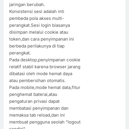
jaringan berubah.
Konsistensi sesi adalah inti
pembeda pola akses multi-
perangkat.Sesi login biasanya
disimpan melalui cookie atau
token,dan cara penyimpanan ini
berbeda perilakunya di tiap
perangkat.
Pada desktop,penyimpanan cookie
relatif stabil karena browser jarang
dibatasi oleh mode hemat daya
atau pembersihan otomatis.
Pada mobile,mode hemat data,fitur
penghemat baterai,atau
pengaturan privasi dapat
membatasi penyimpanan dan
memaksa tab reload,dan ini
membuat pengguna seolah “logout
sendiri”.