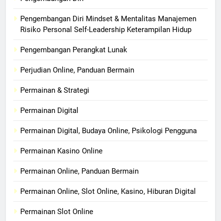
Pengembangan Diri Mindset & Mentalitas Manajemen
Risiko Personal Self-Leadership Keterampilan Hidup
Pengembangan Perangkat Lunak
Perjudian Online, Panduan Bermain
Permainan & Strategi
Permainan Digital
Permainan Digital, Budaya Online, Psikologi Pengguna
Permainan Kasino Online
Permainan Online, Panduan Bermain
Permainan Online, Slot Online, Kasino, Hiburan Digital
Permainan Slot Online