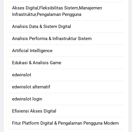
Akses Digital,Fleksibilitas Sistem,Manajemen
Infrastruktur,Pengalaman Pengguna
Analisis Data & Sistem Digital
Analisis Performa & Infrastruktur Sistem
Artificial Intelligence
Edukasi & Analisis Game
edwinslot
edwinslot alternatif
edwinslot login
Efisiensi Akses Digital
Fitur Platform Digital & Pengalaman Pengguna Modern