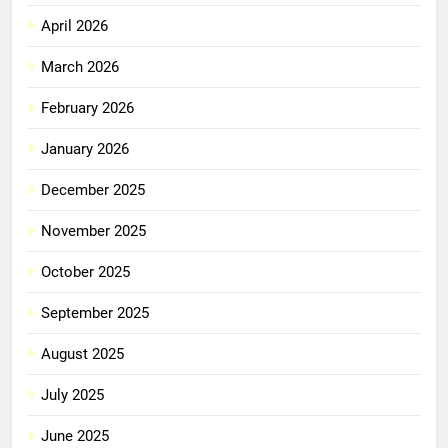
April 2026
March 2026
February 2026
January 2026
December 2025
November 2025
October 2025
September 2025
August 2025
July 2025
June 2025