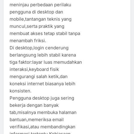
meninjau perbedaan perilaku
pengguna di desktop dan
mobile,tantangan teknis yang
muncul,serta praktik yang
membuat akses tetap stabil tanpa
menambah friksi.
Di desktop,login cenderung
berlangsung lebih stabil karena
tiga faktor:layar luas memudahkan
interaksi,keyboard fisik
mengurangi salah ketik,dan
koneksi internet biasanya lebih
konsisten.
Pengguna desktop juga sering
bekerja dengan banyak
tab,misalnya membuka halaman
bantuan,memeriksa email
verifikasi,atau membandingkan
informasi tertentu.Kebiasaan