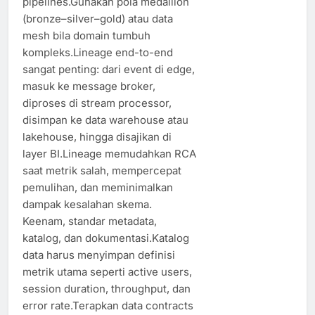
pipelines.Gunakan pola medallion
(bronze–silver–gold) atau data
mesh bila domain tumbuh
kompleks.Lineage end-to-end
sangat penting: dari event di edge,
masuk ke message broker,
diproses di stream processor,
disimpan ke data warehouse atau
lakehouse, hingga disajikan di
layer BI.Lineage memudahkan RCA
saat metrik salah, mempercepat
pemulihan, dan meminimalkan
dampak kesalahan skema.
Keenam, standar metadata,
katalog, dan dokumentasi.Katalog
data harus menyimpan definisi
metrik utama seperti active users,
session duration, throughput, dan
error rate.Terapkan data contracts