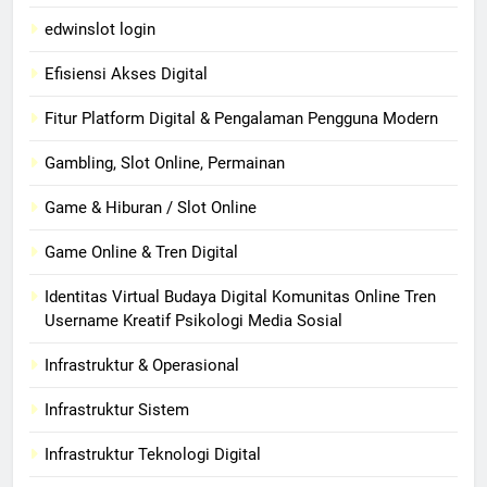
edwinslot login
Efisiensi Akses Digital
Fitur Platform Digital & Pengalaman Pengguna Modern
Gambling, Slot Online, Permainan
Game & Hiburan / Slot Online
Game Online & Tren Digital
Identitas Virtual Budaya Digital Komunitas Online Tren
Username Kreatif Psikologi Media Sosial
Infrastruktur & Operasional
Infrastruktur Sistem
Infrastruktur Teknologi Digital