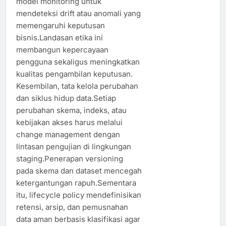
model monitoring untuk
mendeteksi drift atau anomali yang
memengaruhi keputusan
bisnis.Landasan etika ini
membangun kepercayaan
pengguna sekaligus meningkatkan
kualitas pengambilan keputusan.
Kesembilan, tata kelola perubahan
dan siklus hidup data.Setiap
perubahan skema, indeks, atau
kebijakan akses harus melalui
change management dengan
lintasan pengujian di lingkungan
staging.Penerapan versioning
pada skema dan dataset mencegah
ketergantungan rapuh.Sementara
itu, lifecycle policy mendefinisikan
retensi, arsip, dan pemusnahan
data aman berbasis klasifikasi agar