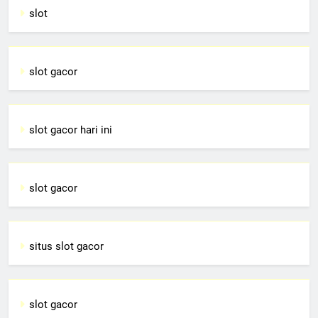
slot
slot gacor
slot gacor hari ini
slot gacor
situs slot gacor
slot gacor