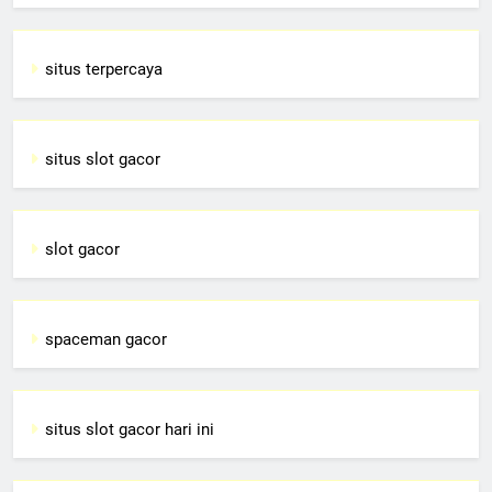
situs terpercaya
situs slot gacor
slot gacor
spaceman gacor
situs slot gacor hari ini