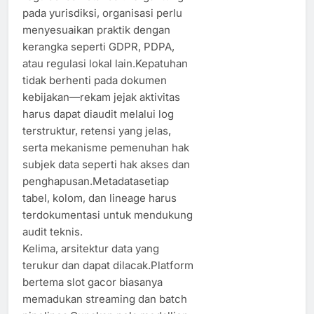
pada yurisdiksi, organisasi perlu
menyesuaikan praktik dengan
kerangka seperti GDPR, PDPA,
atau regulasi lokal lain.Kepatuhan
tidak berhenti pada dokumen
kebijakan—rekam jejak aktivitas
harus dapat diaudit melalui log
terstruktur, retensi yang jelas,
serta mekanisme pemenuhan hak
subjek data seperti hak akses dan
penghapusan.Metadatasetiap
tabel, kolom, dan lineage harus
terdokumentasi untuk mendukung
audit teknis.
Kelima, arsitektur data yang
terukur dan dapat dilacak.Platform
bertema slot gacor biasanya
memadukan streaming dan batch