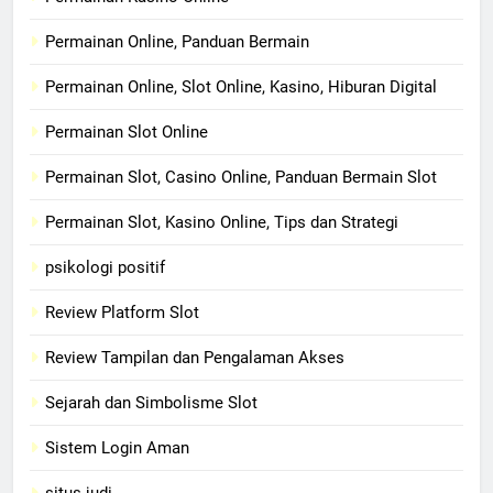
Permainan Online, Panduan Bermain
Permainan Online, Slot Online, Kasino, Hiburan Digital
Permainan Slot Online
Permainan Slot, Casino Online, Panduan Bermain Slot
Permainan Slot, Kasino Online, Tips dan Strategi
psikologi positif
Review Platform Slot
Review Tampilan dan Pengalaman Akses
Sejarah dan Simbolisme Slot
Sistem Login Aman