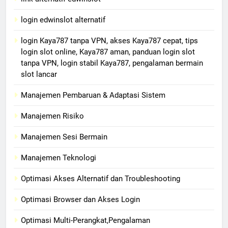
login edwinslot alternatif
login Kaya787 tanpa VPN, akses Kaya787 cepat, tips
login slot online, Kaya787 aman, panduan login slot
tanpa VPN, login stabil Kaya787, pengalaman bermain
slot lancar
Manajemen Pembaruan & Adaptasi Sistem
Manajemen Risiko
Manajemen Sesi Bermain
Manajemen Teknologi
Optimasi Akses Alternatif dan Troubleshooting
Optimasi Browser dan Akses Login
Optimasi Multi-Perangkat,Pengalaman