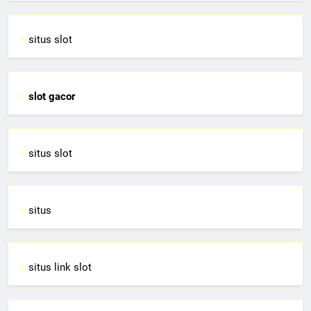
situs slot
slot gacor
situs slot
situs
situs link slot