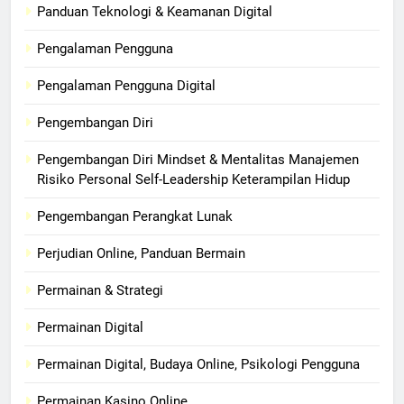
Panduan Teknologi & Keamanan Digital
Pengalaman Pengguna
Pengalaman Pengguna Digital
Pengembangan Diri
Pengembangan Diri Mindset & Mentalitas Manajemen
Risiko Personal Self-Leadership Keterampilan Hidup
Pengembangan Perangkat Lunak
Perjudian Online, Panduan Bermain
Permainan & Strategi
Permainan Digital
Permainan Digital, Budaya Online, Psikologi Pengguna
Permainan Kasino Online