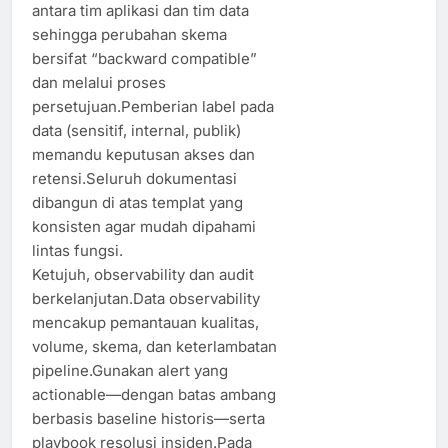
antara tim aplikasi dan tim data
sehingga perubahan skema
bersifat “backward compatible”
dan melalui proses
persetujuan.Pemberian label pada
data (sensitif, internal, publik)
memandu keputusan akses dan
retensi.Seluruh dokumentasi
dibangun di atas templat yang
konsisten agar mudah dipahami
lintas fungsi.
Ketujuh, observability dan audit
berkelanjutan.Data observability
mencakup pemantauan kualitas,
volume, skema, dan keterlambatan
pipeline.Gunakan alert yang
actionable—dengan batas ambang
berbasis baseline historis—serta
playbook resolusi insiden.Pada