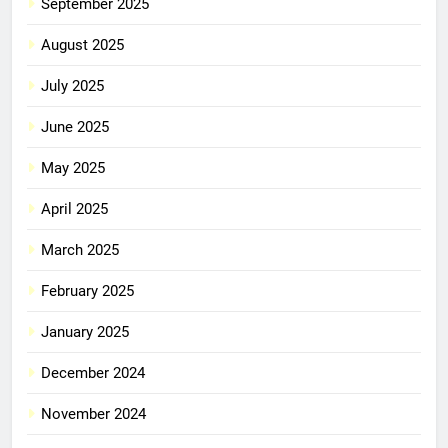
September 2025
August 2025
July 2025
June 2025
May 2025
April 2025
March 2025
February 2025
January 2025
December 2024
November 2024