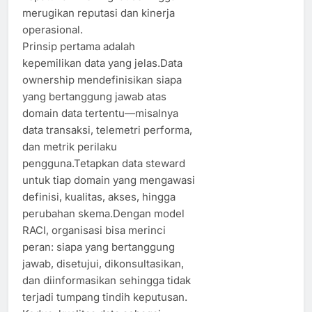
merugikan reputasi dan kinerja
operasional.
Prinsip pertama adalah
kepemilikan data yang jelas.Data
ownership mendefinisikan siapa
yang bertanggung jawab atas
domain data tertentu—misalnya
data transaksi, telemetri performa,
dan metrik perilaku
pengguna.Tetapkan data steward
untuk tiap domain yang mengawasi
definisi, kualitas, akses, hingga
perubahan skema.Dengan model
RACI, organisasi bisa merinci
peran: siapa yang bertanggung
jawab, disetujui, dikonsultasikan,
dan diinformasikan sehingga tidak
terjadi tumpang tindih keputusan.