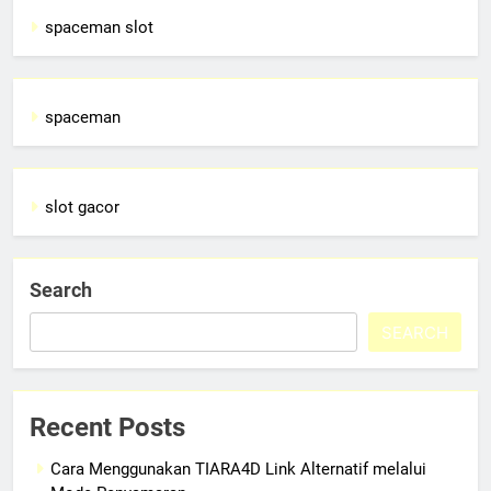
spaceman slot
spaceman
slot gacor
Search
SEARCH
Recent Posts
Cara Menggunakan TIARA4D Link Alternatif melalui