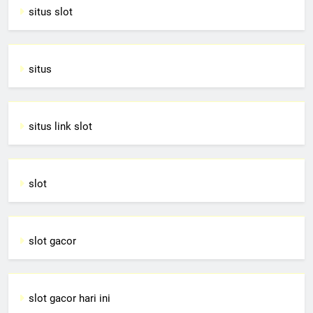
situs slot
situs
situs link slot
slot
slot gacor
slot gacor hari ini