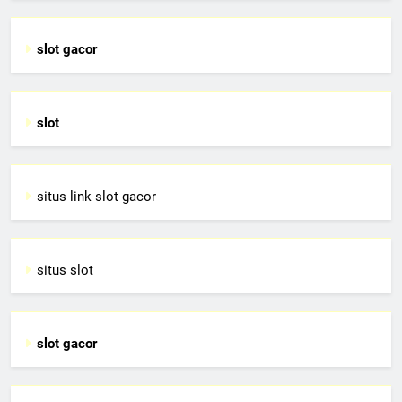
slot gacor
slot
situs link slot gacor
situs slot
slot gacor