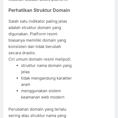
Perhatikan Struktur Domain
Salah satu indikator paling jelas
adalah struktur domain yang
digunakan. Platform resmi
biasanya memiliki domain yang
konsisten dan tidak berubah
secara drastis.
Ciri umum domain resmi meliputi:
struktur nama domain yang
jelas
tidak mengandung karakter
aneh
menggunakan sistem
keamanan web modern
Perubahan domain yang terlalu
sering atau struktur nama yang