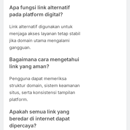
Apa fungsi link alternatif
pada platform digital?
Link alternatif digunakan untuk
menjaga akses layanan tetap stabil
jika domain utama mengalami
gangguan.
Bagaimana cara mengetahui
link yang aman?
Pengguna dapat memeriksa
struktur domain, sistem keamanan
situs, serta konsistensi tampilan
platform.
Apakah semua link yang
beredar di internet dapat
dipercaya?