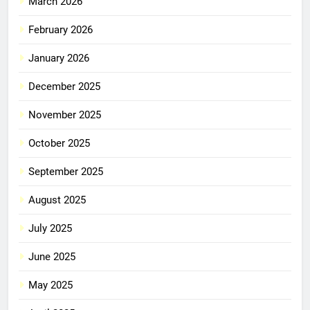
March 2026
February 2026
January 2026
December 2025
November 2025
October 2025
September 2025
August 2025
July 2025
June 2025
May 2025