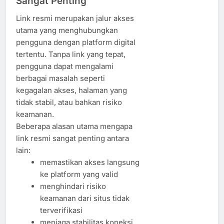
Sangat Penting
Link resmi merupakan jalur akses
utama yang menghubungkan
pengguna dengan platform digital
tertentu. Tanpa link yang tepat,
pengguna dapat mengalami
berbagai masalah seperti
kegagalan akses, halaman yang
tidak stabil, atau bahkan risiko
keamanan.
Beberapa alasan utama mengapa
link resmi sangat penting antara
lain:
memastikan akses langsung
ke platform yang valid
menghindari risiko
keamanan dari situs tidak
terverifikasi
menjaga stabilitas koneksi