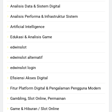
Analisis Data & Sistem Digital
Analisis Performa & Infrastruktur Sistem
Artificial Intelligence
Edukasi & Analisis Game
edwinslot
edwinslot alternatif
edwinslot login
Efisiensi Akses Digital
Fitur Platform Digital & Pengalaman Pengguna Modern
Gambling, Slot Online, Permainan
Game & Hiburan / Slot Online