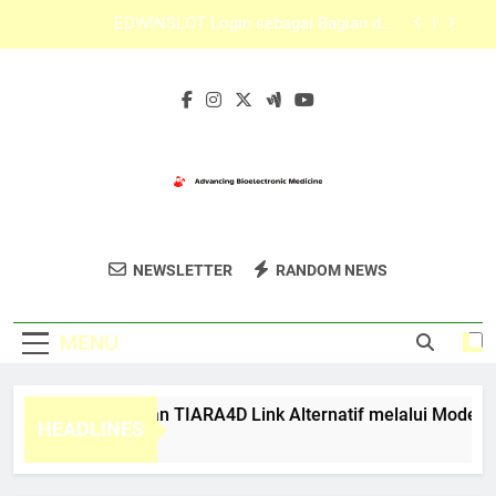
Skip
Cara Login Edwinslot Menggunakan Browser
to
Favorit dengan Aman dan Praktis
content
Lebah4D Login dan Keamanan Akun yang Perlu
Diperhatikan Pengguna
Cara Menggunakan TIARA4D Link Alternatif
melalui Mode Penyamaran
EDWINSLOT Login sebagai Bagian dari
Pengalaman Digital yang Terstruktur
Cara Login Edwinslot Menggunakan Browser
Favorit dengan Aman dan Praktis
Advancing
Dukung Pengembangan Dan Inovasi Dalam
Lebah4D Login dan Keamanan Akun yang Perlu
NEWSLETTER
RANDOM NEWS
Bioelectronic
Diperhatikan Pengguna
Bidang Bioelektronika Dengan Advancing
Bioelectronic Medicine.
Medicine
MENU
ara Menggunakan TIARA4D Link Alternatif melalui Mode Pe
HEADLINES
 Weeks Ago