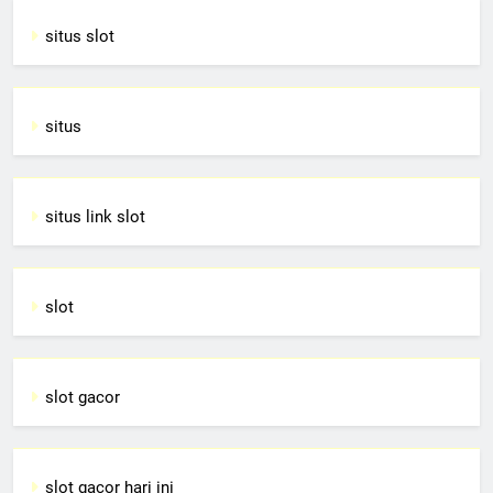
situs slot
situs
situs link slot
slot
slot gacor
slot gacor hari ini