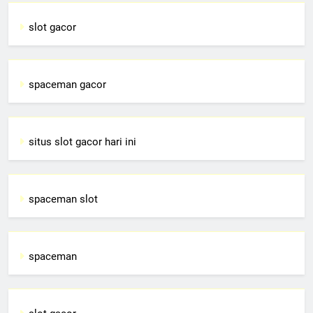
slot gacor
spaceman gacor
situs slot gacor hari ini
spaceman slot
spaceman