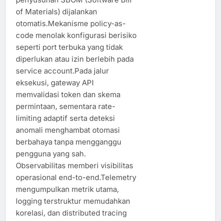
of Materials) dijalankan
otomatis.Mekanisme policy-as-
code menolak konfigurasi berisiko
seperti port terbuka yang tidak
diperlukan atau izin berlebih pada
service account.Pada jalur
eksekusi, gateway API
memvalidasi token dan skema
permintaan, sementara rate-
limiting adaptif serta deteksi
anomali menghambat otomasi
berbahaya tanpa mengganggu
pengguna yang sah.
Observabilitas memberi visibilitas
operasional end-to-end.Telemetry
mengumpulkan metrik utama,
logging terstruktur memudahkan
korelasi, dan distributed tracing