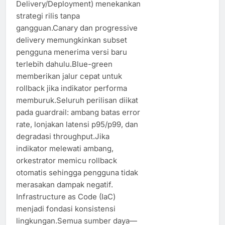
Delivery/Deployment) menekankan
strategi rilis tanpa
gangguan.Canary dan progressive
delivery memungkinkan subset
pengguna menerima versi baru
terlebih dahulu.Blue-green
memberikan jalur cepat untuk
rollback jika indikator performa
memburuk.Seluruh perilisan diikat
pada guardrail: ambang batas error
rate, lonjakan latensi p95/p99, dan
degradasi throughput.Jika
indikator melewati ambang,
orkestrator memicu rollback
otomatis sehingga pengguna tidak
merasakan dampak negatif.
Infrastructure as Code (IaC)
menjadi fondasi konsistensi
lingkungan.Semua sumber daya—