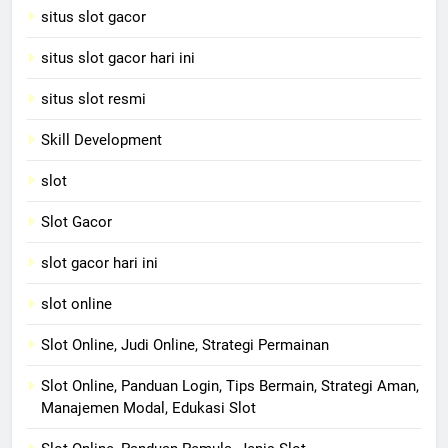
situs slot gacor
situs slot gacor hari ini
situs slot resmi
Skill Development
slot
Slot Gacor
slot gacor hari ini
slot online
Slot Online, Judi Online, Strategi Permainan
Slot Online, Panduan Login, Tips Bermain, Strategi Aman,
Manajemen Modal, Edukasi Slot