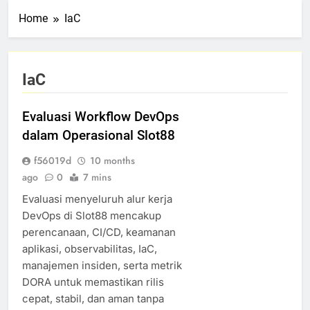
Home
IaC
IaC
Evaluasi Workflow DevOps
dalam Operasional Slot88
f56019d
10 months
ago
0
7 mins
Evaluasi menyeluruh alur kerja
DevOps di Slot88 mencakup
perencanaan, CI/CD, keamanan
aplikasi, observabilitas, IaC,
manajemen insiden, serta metrik
DORA untuk memastikan rilis
cepat, stabil, dan aman tanpa