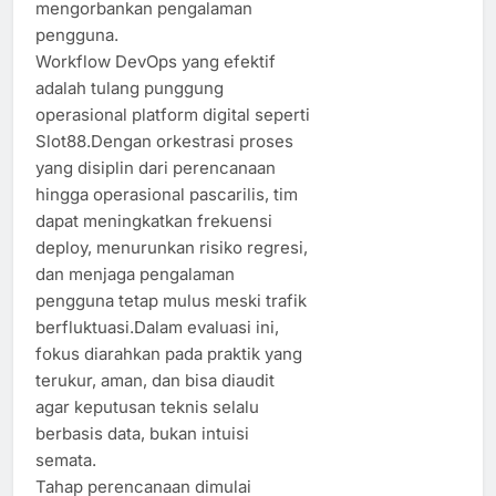
mengorbankan pengalaman
pengguna.
Workflow DevOps yang efektif
adalah tulang punggung
operasional platform digital seperti
Slot88.Dengan orkestrasi proses
yang disiplin dari perencanaan
hingga operasional pascarilis, tim
dapat meningkatkan frekuensi
deploy, menurunkan risiko regresi,
dan menjaga pengalaman
pengguna tetap mulus meski trafik
berfluktuasi.Dalam evaluasi ini,
fokus diarahkan pada praktik yang
terukur, aman, dan bisa diaudit
agar keputusan teknis selalu
berbasis data, bukan intuisi
semata.
Tahap perencanaan dimulai