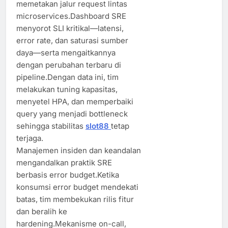
memetakan jalur request lintas
microservices.Dashboard SRE
menyorot SLI kritikal—latensi,
error rate, dan saturasi sumber
daya—serta mengaitkannya
dengan perubahan terbaru di
pipeline.Dengan data ini, tim
melakukan tuning kapasitas,
menyetel HPA, dan memperbaiki
query yang menjadi bottleneck
sehingga stabilitas
slot88
tetap
terjaga.
Manajemen insiden dan keandalan
mengandalkan praktik SRE
berbasis error budget.Ketika
konsumsi error budget mendekati
batas, tim membekukan rilis fitur
dan beralih ke
hardening.Mekanisme on-call,