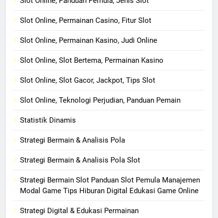
Slot Online, Panduan Pemula, Jenis Slot
Slot Online, Permainan Casino, Fitur Slot
Slot Online, Permainan Kasino, Judi Online
Slot Online, Slot Bertema, Permainan Kasino
Slot Online, Slot Gacor, Jackpot, Tips Slot
Slot Online, Teknologi Perjudian, Panduan Pemain
Statistik Dinamis
Strategi Bermain & Analisis Pola
Strategi Bermain & Analisis Pola Slot
Strategi Bermain Slot Panduan Slot Pemula Manajemen
Modal Game Tips Hiburan Digital Edukasi Game Online
Strategi Digital & Edukasi Permainan