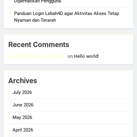
Diperhatikan Pengguna
Panduan Login Lebah4D agar Aktivitas Akses Tetap
Nyaman dan Terarah
Recent Comments
A WordPress Commenter
on
Hello world!
Archives
July 2026
June 2026
May 2026
April 2026